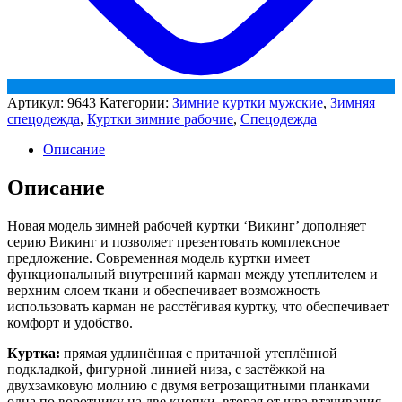
Артикул:
9643
Категории:
Зимние куртки мужские
,
Зимняя
спецодежда
,
Куртки зимние рабочие
,
Спецодежда
Описание
Описание
Новая модель зимней рабочей куртки ‘Викинг’ дополняет
серию Викинг и позволяет презентовать комплексное
предложение. Современная модель куртки имеет
функциональный внутренний карман между утеплителем и
верхним слоем ткани и обеспечивает возможность
использовать карман не расстёгивая куртку, что обеспечивает
комфорт и удобство.
Куртка:
прямая удлинённая с притачной утеплённой
подкладкой, фигурной линией низа, с застёжкой на
двухзамковую молнию с двумя ветрозащитными планками
одна по воротнику на две кнопки, вторая от шва втачивания