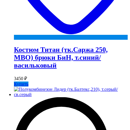
Костюм Титан (тк.Саржа 250,
МВО) брюки БиН, т.синий/
васильковый
3450
₽
Купить