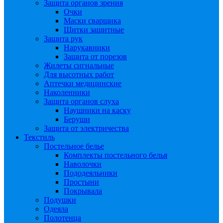
Защита органов зрения
Очки
Маски сварщика
Щитки защитные
Защита рук
Нарукавники
Защита от порезов
Жилеты сигнальные
Для высотных работ
Аптечки медицинские
Наколенники
Защита органов слуха
Наушники на каску
Беруши
Защита от электричества
Текстиль
Постельное белье
Комплекты постельного белья
Наволочки
Пододеяльники
Простыни
Покрывала
Подушки
Одеяла
Полотенца