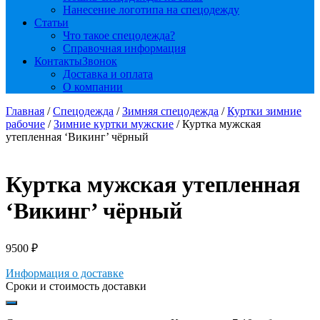
Нанесение логотипа на спецодежду
Статьи
Что такое спецодежда?
Справочная информация
Контакты
Звонок
Доставка и оплата
О компании
Главная
/
Спецодежда
/
Зимняя спецодежда
/
Куртки зимние
рабочие
/
Зимние куртки мужские
/ Куртка мужская
утепленная ‘Викинг’ чёрный
Куртка мужская утепленная
‘Викинг’ чёрный
9500
₽
Информация о доставке
Сроки и стоимость доставки