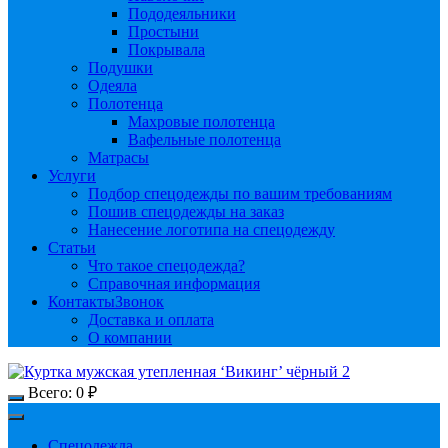
Пододеяльники
Простыни
Покрывала
Подушки
Одеяла
Полотенца
Махровые полотенца
Вафельные полотенца
Матрасы
Услуги
Подбор спецодежды по вашим требованиям
Пошив спецодежды на заказ
Нанесение логотипа на спецодежду
Статьи
Что такое спецодежда?
Справочная информация
Контакты
Звонок
Доставка и оплата
О компании
Всего:
0
₽
Спецодежда