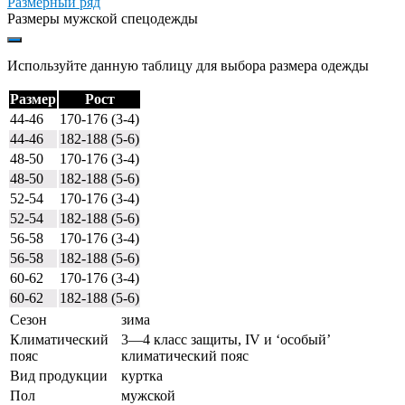
Размерный ряд
Размеры мужской спецодежды
Используйте данную таблицу для выбора размера одежды
Размер
Рост
44-46
170-176 (3-4)
44-46
182-188 (5-6)
48-50
170-176 (3-4)
48-50
182-188 (5-6)
52-54
170-176 (3-4)
52-54
182-188 (5-6)
56-58
170-176 (3-4)
56-58
182-188 (5-6)
60-62
170-176 (3-4)
60-62
182-188 (5-6)
Сезон
зима
Климатический
3—4 класс защиты, IV и ‘особый’
пояс
климатический пояс
Вид продукции
куртка
Пол
мужской