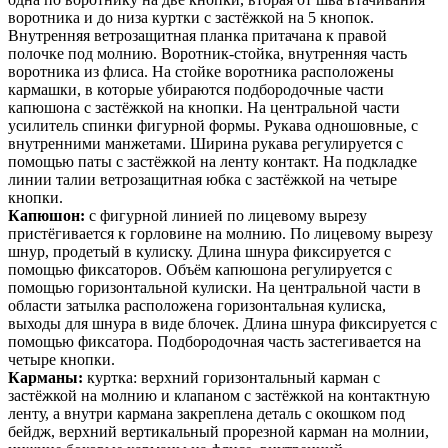
воротника и до низа куртки с застёжкой на 5 кнопок.
Внутренняя ветрозащитная планка притачана к правой
полочке под молнию. Воротник-стойка, внутренняя часть
воротника из флиса. На стойке воротника расположены
кармашки, в которые убираются подбородочные части
капюшона с застёжкой на кнопки. На центральной части
усилитель спинки фигурной формы. Рукава одношовные, с
внутренними манжетами. Ширина рукава регулируется с
помощью паты с застёжкой на ленту контакт. На подкладке
линии талии ветрозащитная юбка с застёжкой на четыре
кнопки.
Капюшон:
с фигурной линией по лицевому вырезу
пристёгивается к горловине на молнию. По лицевому вырезу
шнур, продетый в кулиску. Длина шнура фиксируется с
помощью фиксаторов. Объём капюшона регулируется с
помощью горизонтальной кулиски. На центральной части в
области затылка расположена горизонтальная кулиска,
выходы для шнура в виде блочек. Длина шнура фиксируется с
помощью фиксатора. Подбородочная часть застегивается на
четыре кнопки.
Карманы:
куртка: верхний горизонтальный карман с
застёжкой на молнию и клапаном с застёжкой на контактную
ленту, а внутри кармана закреплена деталь с окошком под
бейдж, верхний вертикальный прорезной карман на молнии,