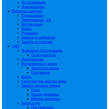
Подшлемники
Накомарники
Перчатки рабочие
Одноразовые
Трикотажные, х/б
Нитриловые
Краги
Рукавицы
Защита от вибрации
Защита от порезов
СИЗ
Пожарное оборудование
Огнетушители
Противогазы
Респираторы и маски
Защитные маски
Полумаски
Каски
Средства для защиты кожи
Защита органов зрения
Очки
Маски сварщика
Щитки защитные
Защита рук
Нарукавники