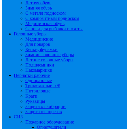
Летняя обувь
Зимняя обувь
С металл подноском
С композитным подноском
Медицинская обувь
Сапоги для рыбалки и охоты
Головные уборы
Медицинские
Для поваров
Кепки, фуражки
Зимние головные уборы
Летние головные уборы
Подшлемники
Накомарники
Перчатки рабочие
Одноразовые
Трикотажные, х/б
Нитриловые
Краги
Рукавицы
Защита от вибрации
Защита от порезов
СИЗ
Пожарное оборудование
Огнетушители