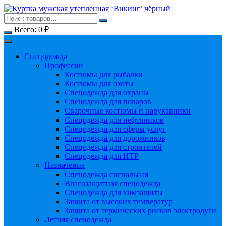
Перейти
к
содержимому
Всего:
0
₽
Спецодежда
Профессии
Костюмы для рыбалки
Костюмы для охоты
Спецодежда для охраны
Спецодежда для поваров
Сварочные костюмы и нарукавники
Спецодежда для нефтяников
Спецодежда для сферы услуг
Спецодежда для дорожников
Спецодежда для строителей
Спецодежда для ИТР
Назначение
Спецодежда сигнальная
Влагозащитная спецодежда
Спецодежда для химзащиты
Защита от высоких температур
Защита от термических рисков электродуги
Летняя спецодежда