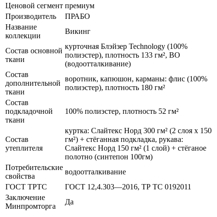
Ценовой сегмент
премиум
Производитель
ПРАБО
Название
Викинг
коллекции
курточная Блэйзер Technology (100%
Состав основной
полиэстер), плотность 133 гм², ВО
ткани
(водоотталкивание)
Состав
воротник, капюшон, карманы: флис (100%
дополнительной
полиэстер), плотность 180 гм²
ткани
Состав
подкладочной
100% полиэстер, плотность 52 гм²
ткани
куртка: Слайтекс Норд 300 гм² (2 слоя х 150
Состав
гм²) + стёганная подкладка, рукава:
утеплителя
Слайтекс Норд 150 гм² (1 слой) + стёганое
полотно (синтепон 100гм)
Потребительские
водоотталкивание
свойства
ГОСТ ТРТС
ГОСТ 12,4.303—2016, ТР ТС 0192011
Заключение
Да
Минпромторга