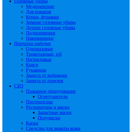
Головные уборы
Медицинские
Для поваров
Кепки, фуражки
Зимние головные уборы
Летние головные уборы
Подшлемники
Накомарники
Перчатки рабочие
Одноразовые
Трикотажные, х/б
Нитриловые
Краги
Рукавицы
Защита от вибрации
Защита от порезов
СИЗ
Пожарное оборудование
Огнетушители
Противогазы
Респираторы и маски
Защитные маски
Полумаски
Каски
Средства для защиты кожи