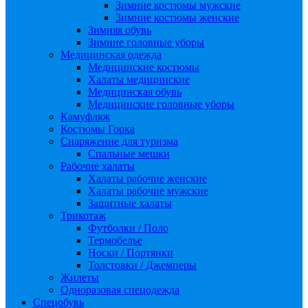
Зимние костюмы мужские
Зимние костюмы женские
Зимняя обувь
Зимние головные уборы
Медицинская одежда
Медицинские костюмы
Халаты медицинские
Медицинская обувь
Медицинские головные уборы
Камуфляж
Костюмы Горка
Снаряжение для туризма
Спальные мешки
Рабочие халаты
Халаты рабочие женские
Халаты рабочие мужские
Защитные халаты
Трикотаж
Футболки / Поло
Термобелье
Носки / Портянки
Толстовки / Джемперы
Жилеты
Одноразовая спецодежда
Спецобувь