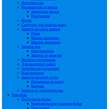
Противогазы
Респираторы и маски
Защитные маски
Полумаски
Каски
Средства для защиты кожи
Защита органов зрения
Очки
Маски сварщика
Щитки защитные
Защита рук
Нарукавники
Защита от порезов
Жилеты сигнальные
Для высотных работ
Аптечки медицинские
Наколенники
Защита органов слуха
Наушники на каску
Беруши
Защита от электричества
Текстиль
Постельное белье
Комплекты постельного белья
Наволочки