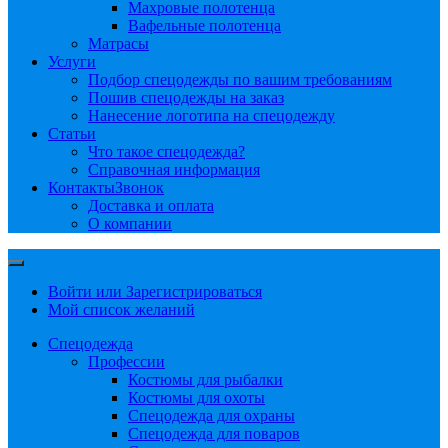
Махровые полотенца
Вафельные полотенца
Матрасы
Услуги
Подбор спецодежды по вашим требованиям
Пошив спецодежды на заказ
Нанесение логотипа на спецодежду
Статьи
Что такое спецодежда?
Справочная информация
Контакты
Звонок
Доставка и оплата
О компании
Войти или Зарегистрироваться
Мой список желаний
Спецодежда
Профессии
Костюмы для рыбалки
Костюмы для охоты
Спецодежда для охраны
Спецодежда для поваров