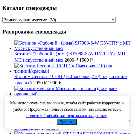
Каталог спецодежды
Распродажа спецодежды
Ботинок "Рабочий" (зима) SJ7088-S-W ПУ-ТПУ с МП
Первоначальная
Текущая
МС искусственный мех
2600
₽
1500
₽
цена
цена:
составляла
1500 ₽.
2600 ₽.
Костюм Легион-2 СОП (тк.Смесовая,210) п/к, т.синий/
Первоначальная
Текущая
красный
2050
₽
1900
₽
цена
цена:
составляла
1900 ₽.
2050 ₽.
Костюм женский Магнолия (тк.ТиСи), т.серый/
Мы используем файлы cookie, чтобы сайт работал корректно и
Первоначальная
Текущая
оранжевый
2500
₽
2300
₽
удобно. Продолжая пользоваться сайтом, вы соглашаетесь с
цена
цена:
составляла
политикой обработки персональных данных
.
2300 ₽.
2500 ₽.
Костюм Легион-2 СОП (тк.Смесовая,210) п/к, бежевый/
Принять
Первоначальная
Текущая
т.серый
2300
₽
1900
₽
цена
цена:
Костюм