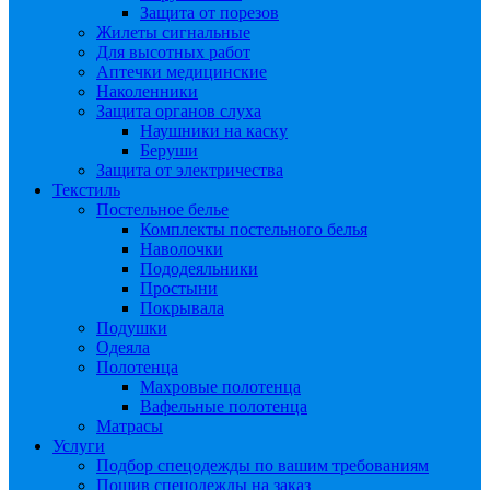
Защита от порезов
Жилеты сигнальные
Для высотных работ
Аптечки медицинские
Наколенники
Защита органов слуха
Наушники на каску
Беруши
Защита от электричества
Текстиль
Постельное белье
Комплекты постельного белья
Наволочки
Пододеяльники
Простыни
Покрывала
Подушки
Одеяла
Полотенца
Махровые полотенца
Вафельные полотенца
Матрасы
Услуги
Подбор спецодежды по вашим требованиям
Пошив спецодежды на заказ