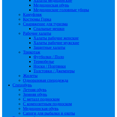
Халаты медицинские
Медицинская обувь
Медицинские головные уборы
Камуфляж
Костюмы Горка
Снаряжение для туризма
Спальные мешки
Рабочие халаты
Халаты рабочие женские
Халаты рабочие мужские
Защитные халаты
Трикотаж
Футболки / Поло
Термобелье
Носки / Портянки
Толстовки / Джемперы
Жилеты
Одноразовая спецодежда
Спецобувь
Летняя обувь
Зимняя обувь
С металл подноском
С композитным подноском
Медицинская обувь
Сапоги для рыбалки и охоты