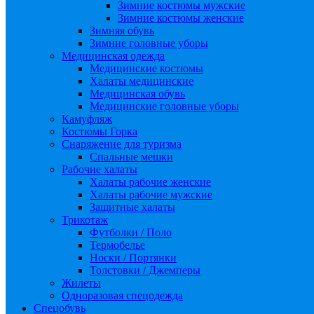
Зимние костюмы мужские
Зимние костюмы женские
Зимняя обувь
Зимние головные уборы
Медицинская одежда
Медицинские костюмы
Халаты медицинские
Медицинская обувь
Медицинские головные уборы
Камуфляж
Костюмы Горка
Снаряжение для туризма
Спальные мешки
Рабочие халаты
Халаты рабочие женские
Халаты рабочие мужские
Защитные халаты
Трикотаж
Футболки / Поло
Термобелье
Носки / Портянки
Толстовки / Джемперы
Жилеты
Одноразовая спецодежда
Спецобувь