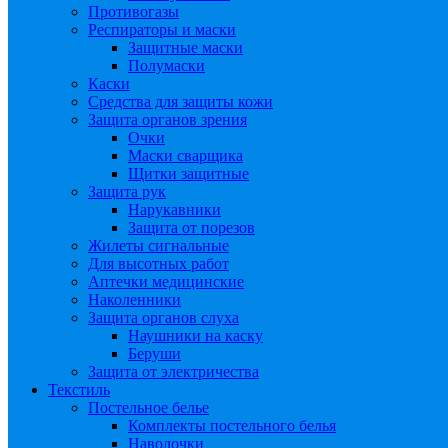
Противогазы
Респираторы и маски
Защитные маски
Полумаски
Каски
Средства для защиты кожи
Защита органов зрения
Очки
Маски сварщика
Щитки защитные
Защита рук
Нарукавники
Защита от порезов
Жилеты сигнальные
Для высотных работ
Аптечки медицинские
Наколенники
Защита органов слуха
Наушники на каску
Беруши
Защита от электричества
Текстиль
Постельное белье
Комплекты постельного белья
Наволочки