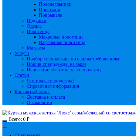
Пододеяльники
Простыни
Покрывала
Подушки
Одеяла
Полотенца
Махровые полотенца
Вафельные полотенца
Матрасы
Услуги
Подбор спецодежды по вашим требованиям
Пошив спецодежды на заказ
Нанесение логотипа на спецодежду
Статьи
Что такое спецодежда?
Справочная информация
Контакты
Звонок
Доставка и оплата
О компании
Всего:
0
₽
Спецодежда