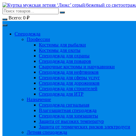
Перейти
к
содержимому
Всего:
0
₽
Спецодежда
Профессии
Костюмы для рыбалки
Костюмы для охоты
Спецодежда для охраны
Спецодежда для поваров
Сварочные костюмы и нарукавники
Спецодежда для нефтяников
Спецодежда для сферы услуг
Спецодежда для дорожников
Спецодежда для строителей
Спецодежда для ИТР
Назначение
Спецодежда сигнальная
Влагозащитная спецодежда
Спецодежда для химзащиты
Защита от высоких температур
Защита от термических рисков электродуги
Летняя спецодежда