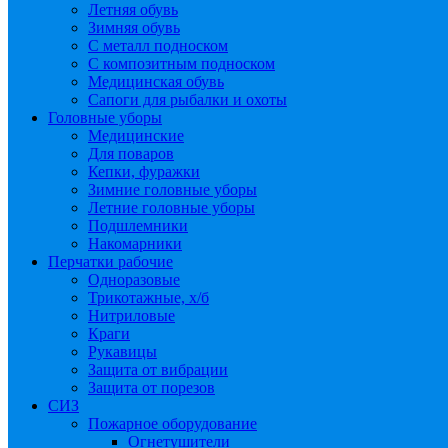
Летняя обувь
Зимняя обувь
С металл подноском
С композитным подноском
Медицинская обувь
Сапоги для рыбалки и охоты
Головные уборы
Медицинские
Для поваров
Кепки, фуражки
Зимние головные уборы
Летние головные уборы
Подшлемники
Накомарники
Перчатки рабочие
Одноразовые
Трикотажные, х/б
Нитриловые
Краги
Рукавицы
Защита от вибрации
Защита от порезов
СИЗ
Пожарное оборудование
Огнетушители