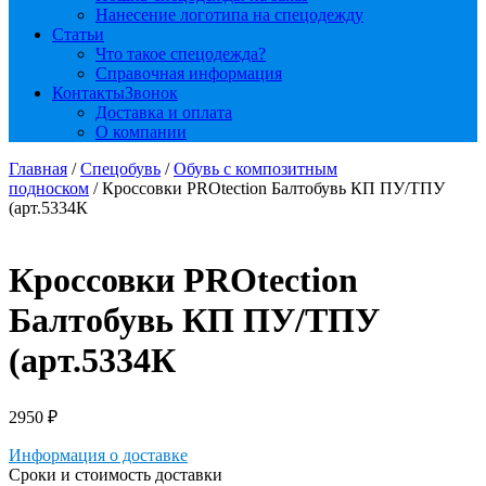
Нанесение логотипа на спецодежду
Статьи
Что такое спецодежда?
Справочная информация
Контакты
Звонок
Доставка и оплата
О компании
Главная
/
Спецобувь
/
Обувь с композитным
подноском
/ Кроссовки PROtection Балтобувь КП ПУ/ТПУ
(арт.5334К
Кроссовки PROtection
Балтобувь КП ПУ/ТПУ
(арт.5334К
2950
₽
Информация о доставке
Сроки и стоимость доставки