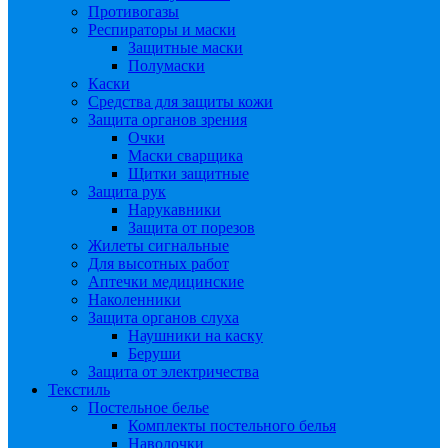
Противогазы
Респираторы и маски
Защитные маски
Полумаски
Каски
Средства для защиты кожи
Защита органов зрения
Очки
Маски сварщика
Щитки защитные
Защита рук
Нарукавники
Защита от порезов
Жилеты сигнальные
Для высотных работ
Аптечки медицинские
Наколенники
Защита органов слуха
Наушники на каску
Беруши
Защита от электричества
Текстиль
Постельное белье
Комплекты постельного белья
Наволочки