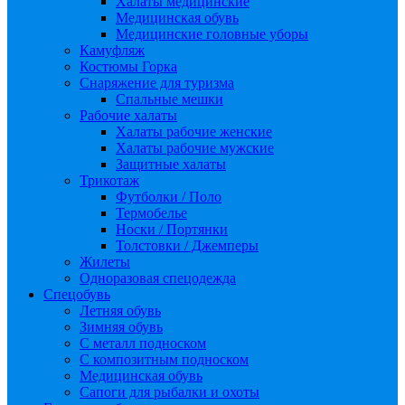
Халаты медицинские
Медицинская обувь
Медицинские головные уборы
Камуфляж
Костюмы Горка
Снаряжение для туризма
Спальные мешки
Рабочие халаты
Халаты рабочие женские
Халаты рабочие мужские
Защитные халаты
Трикотаж
Футболки / Поло
Термобелье
Носки / Портянки
Толстовки / Джемперы
Жилеты
Одноразовая спецодежда
Спецобувь
Летняя обувь
Зимняя обувь
С металл подноском
С композитным подноском
Медицинская обувь
Сапоги для рыбалки и охоты