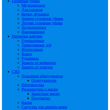
Головные уборы
Медицинские
Для поваров
Кепки, фуражки
Зимние головные уборы
Летние головные уборы
Подшлемники
Накомарники
Перчатки рабочие
Одноразовые
Трикотажные, х/б
Нитриловые
Краги
Рукавицы
Защита от вибрации
Защита от порезов
СИЗ
Пожарное оборудование
Огнетушители
Противогазы
Респираторы и маски
Защитные маски
Полумаски
Каски
Средства для защиты кожи