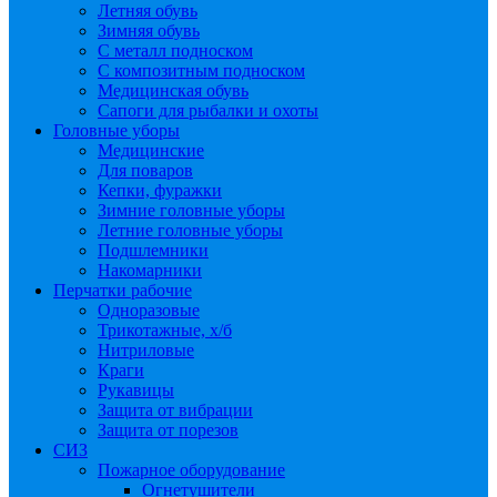
Летняя обувь
Зимняя обувь
С металл подноском
С композитным подноском
Медицинская обувь
Сапоги для рыбалки и охоты
Головные уборы
Медицинские
Для поваров
Кепки, фуражки
Зимние головные уборы
Летние головные уборы
Подшлемники
Накомарники
Перчатки рабочие
Одноразовые
Трикотажные, х/б
Нитриловые
Краги
Рукавицы
Защита от вибрации
Защита от порезов
СИЗ
Пожарное оборудование
Огнетушители