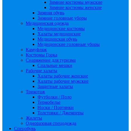
Зимние костюмы мужские
Зимние костюмы женские
Зимняя обувь
Зимние головные уборы
Медицинская одежда
Медицинские костюмы
Халаты медицинские
Медицинская обувь
Медицинские головные уборы
Камуфляж
Костюмы Горка
Снаряжение для туризма
Спальные мешки
Рабочие халаты
Халаты рабочие женские
Халаты рабочие мужские
Защитные халаты
Трикотаж
Футболки / Поло
Термобелье
Носки / Портянки
Толстовки / Джемперы
Жилеты
Одноразовая спецодежда
Спецобувь