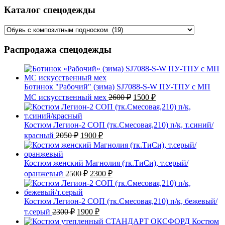
Каталог спецодежды
Распродажа спецодежды
Ботинок "Рабочий" (зима) SJ7088-S-W ПУ-ТПУ с МП
Первоначальная
Текущая
МС искусственный мех
2600
₽
1500
₽
цена
цена:
составляла
1500 ₽.
2600 ₽.
Костюм Легион-2 СОП (тк.Смесовая,210) п/к, т.синий/
Первоначальная
Текущая
красный
2050
₽
1900
₽
цена
цена:
составляла
1900 ₽.
2050 ₽.
Костюм женский Магнолия (тк.ТиСи), т.серый/
Первоначальная
Текущая
оранжевый
2500
₽
2300
₽
цена
цена:
составляла
2300 ₽.
2500 ₽.
Костюм Легион-2 СОП (тк.Смесовая,210) п/к, бежевый/
Первоначальная
Текущая
т.серый
2300
₽
1900
₽
цена
цена:
Костюм