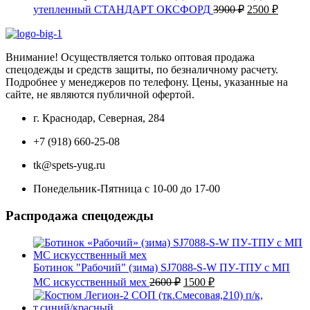
составляла
1900 ₽.
Первоначаль
Текущ
утепленный СТАНДАРТ ОКСФОРД
3900
₽
2500
₽
2300 ₽.
цена
цена:
составляла
2500 ₽
3900 ₽.
Внимание! Осуществляется только оптовая продажа
спецодежды и средств защиты, по безналичному расчету.
Подробнее у менеджеров по телефону. Цены, указанные на
сайте, не являются публичной офертой.
г. Краснодар, Северная, 284
+7 (918) 660-25-08
tk@spets-yug.ru
Понедельник-Пятница с 10-00 до 17-00
Распродажа спецодежды
Ботинок "Рабочий" (зима) SJ7088-S-W ПУ-ТПУ с МП
Первоначальная
Текущая
МС искусственный мех
2600
₽
1500
₽
цена
цена:
составляла
1500 ₽.