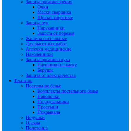
Защита органов зрения
Очки
Маски сварщика
Щитки защитные
Защита рук
Нарукавники
Защита от порезов
Жилеты сигнальные
Для высотных работ
Аптечки медицинские
Наколенники
Защита органов слуха
Наушники на каску
Беруши
Защита от электричества
Текстиль
Постельное белье
Комплекты постельного белья
Наволочки
Пододеяльники
Простыни
Покрывала
Подушки
Одеяла
Полотенца