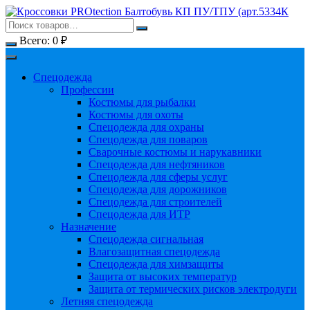
Перейти
к
содержимому
Всего:
0
₽
Спецодежда
Профессии
Костюмы для рыбалки
Костюмы для охоты
Спецодежда для охраны
Спецодежда для поваров
Сварочные костюмы и нарукавники
Спецодежда для нефтяников
Спецодежда для сферы услуг
Спецодежда для дорожников
Спецодежда для строителей
Спецодежда для ИТР
Назначение
Спецодежда сигнальная
Влагозащитная спецодежда
Спецодежда для химзащиты
Защита от высоких температур
Защита от термических рисков электродуги
Летняя спецодежда