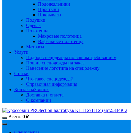
Пододеяльники
Простыни
Покрывала
Подушки
Одеяла
Полотенца
Махровые полотенца
Вафельные полотенца
Матрасы
Услуги
Подбор спецодежды по вашим требованиям
Пошив спецодежды на заказ
Нанесение логотипа на спецодежду
Статьи
Что такое спецодежда?
Справочная информация
Контакты
Звонок
Доставка и оплата
О компании
Всего:
0
₽
Спецодежда