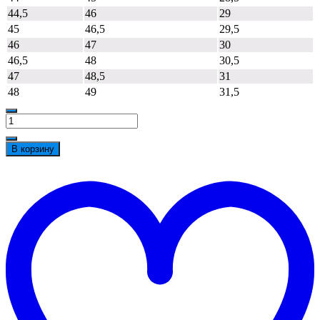
44,5
46
29
45
46,5
29,5
46
47
30
46,5
48
30,5
47
48,5
31
48
49
31,5
Количество
товара
Кроссовки
В корзину
PROtection
Балтобувь
t
КП
w
ПУ/
ТПУ
(арт.5334К