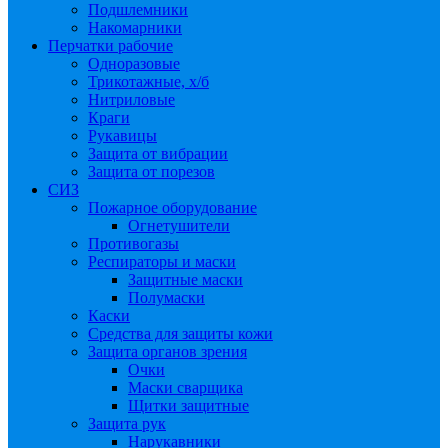
Подшлемники
Накомарники
Перчатки рабочие
Одноразовые
Трикотажные, х/б
Нитриловые
Краги
Рукавицы
Защита от вибрации
Защита от порезов
СИЗ
Пожарное оборудование
Огнетушители
Противогазы
Респираторы и маски
Защитные маски
Полумаски
Каски
Средства для защиты кожи
Защита органов зрения
Очки
Маски сварщика
Щитки защитные
Защита рук
Нарукавники