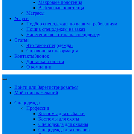
Махровые полотенца
Вафельные полотенца
Матрасы
Услуги
Подбор спецодежды по вашим требованиям
Пошив спецодежды на заказ
Нанесение логотипа на спецодежду
Статьи
Что такое спецодежда?
Справочная информация
Контакты
Звонок
Доставка и оплата
О компании
Войти или Зарегистрироваться
Мой список желаний
Спецодежда
Профессии
Костюмы для рыбалки
Костюмы для охоты
Спецодежда для охраны
Спецодежда для поваров