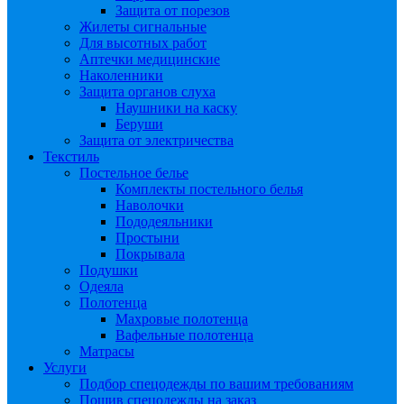
Защита от порезов
Жилеты сигнальные
Для высотных работ
Аптечки медицинские
Наколенники
Защита органов слуха
Наушники на каску
Беруши
Защита от электричества
Текстиль
Постельное белье
Комплекты постельного белья
Наволочки
Пододеяльники
Простыни
Покрывала
Подушки
Одеяла
Полотенца
Махровые полотенца
Вафельные полотенца
Матрасы
Услуги
Подбор спецодежды по вашим требованиям
Пошив спецодежды на заказ