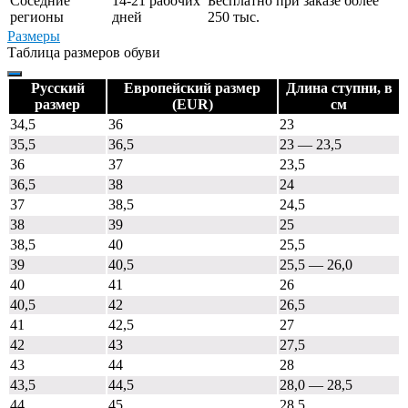
Соседние
14-21 рабочих
Бесплатно при заказе более
регионы
дней
250 тыс.
Размеры
Таблица размеров обуви
Русский
Европейский размер
Длина ступни, в
размер
(EUR)
см
34,5
36
23
35,5
36,5
23 — 23,5
36
37
23,5
36,5
38
24
37
38,5
24,5
38
39
25
38,5
40
25,5
39
40,5
25,5 — 26,0
40
41
26
40,5
42
26,5
41
42,5
27
42
43
27,5
43
44
28
43,5
44,5
28,0 — 28,5
44
45
28,5