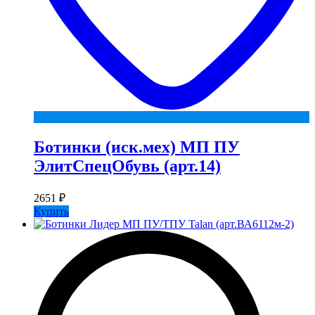
Ботинки (иск.мех) МП ПУ
ЭлитСпецОбувь (арт.14)
2651
₽
Купить