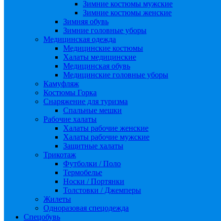
Зимние костюмы мужские
Зимние костюмы женские
Зимняя обувь
Зимние головные уборы
Медицинская одежда
Медицинские костюмы
Халаты медицинские
Медицинская обувь
Медицинские головные уборы
Камуфляж
Костюмы Горка
Снаряжение для туризма
Спальные мешки
Рабочие халаты
Халаты рабочие женские
Халаты рабочие мужские
Защитные халаты
Трикотаж
Футболки / Поло
Термобелье
Носки / Портянки
Толстовки / Джемперы
Жилеты
Одноразовая спецодежда
Спецобувь