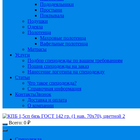
Пододеяльники
Простыни
Покрывала
Подушки
Одеяла
Полотенца
Махровые полотенца
Вафельные полотенца
Матрасы
Услуги
Подбор спецодежды по вашим требованиям
Пошив спецодежды на заказ
Нанесение логотипа на спецодежду
Статьи
Что такое спецодежда?
Справочная информация
Контакты
Звонок
Доставка и оплата
О компании
Всего:
0
₽
Спецодежда