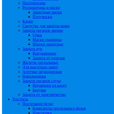
Противогазы
Респираторы и маски
Защитные маски
Полумаски
Каски
Средства для защиты кожи
Защита органов зрения
Очки
Маски сварщика
Щитки защитные
Защита рук
Нарукавники
Защита от порезов
Жилеты сигнальные
Для высотных работ
Аптечки медицинские
Наколенники
Защита органов слуха
Наушники на каску
Беруши
Защита от электричества
Текстиль
Постельное белье
Комплекты постельного белья
Наволочки