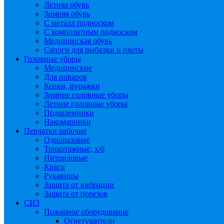
Летняя обувь
Зимняя обувь
С металл подноском
С композитным подноском
Медицинская обувь
Сапоги для рыбалки и охоты
Головные уборы
Медицинские
Для поваров
Кепки, фуражки
Зимние головные уборы
Летние головные уборы
Подшлемники
Накомарники
Перчатки рабочие
Одноразовые
Трикотажные, х/б
Нитриловые
Краги
Рукавицы
Защита от вибрации
Защита от порезов
СИЗ
Пожарное оборудование
Огнетушители