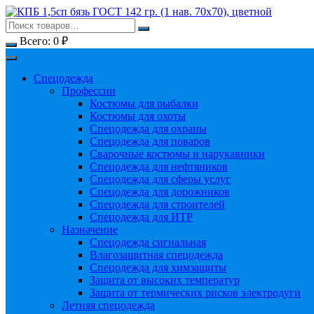
Перейти
к
содержимому
Всего:
0
₽
Спецодежда
Профессии
Костюмы для рыбалки
Костюмы для охоты
Спецодежда для охраны
Спецодежда для поваров
Сварочные костюмы и нарукавники
Спецодежда для нефтяников
Спецодежда для сферы услуг
Спецодежда для дорожников
Спецодежда для строителей
Спецодежда для ИТР
Назначение
Спецодежда сигнальная
Влагозащитная спецодежда
Спецодежда для химзащиты
Защита от высоких температур
Защита от термических рисков электродуги
Летняя спецодежда