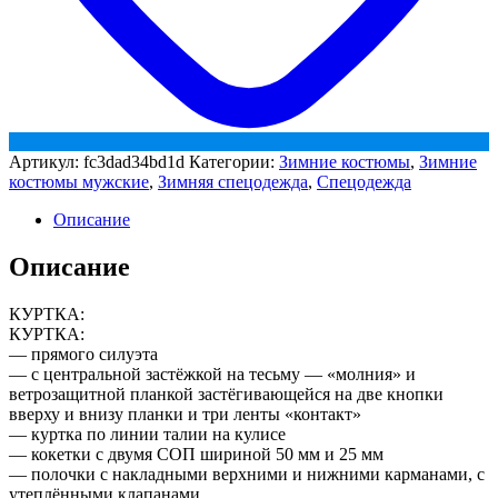
Артикул:
fc3dad34bd1d
Категории:
Зимние костюмы
,
Зимние
костюмы мужские
,
Зимняя спецодежда
,
Спецодежда
Описание
Описание
КУРТКА:
КУРТКА:
— прямого силуэта
— с центральной застёжкой на тесьму — «молния» и
ветрозащитной планкой застёгивающейся на две кнопки
вверху и внизу планки и три ленты «контакт»
— куртка по линии талии на кулисе
— кокетки с двумя СОП шириной 50 мм и 25 мм
— полочки с накладными верхними и нижними карманами, с
утеплёнными клапанами