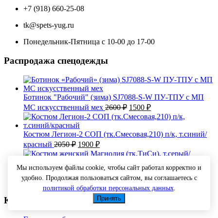
+7 (918) 660-25-08
tk@spets-yug.ru
Понедельник-Пятница с 10-00 до 17-00
Распродажа спецодежды
Ботинок "Рабочий" (зима) SJ7088-S-W ПУ-ТПУ с МП
Первоначальная
Текущая
МС искусственный мех
2600
₽
1500
₽
цена
цена:
составляла
1500 ₽.
2600 ₽.
Костюм Легион-2 СОП (тк.Смесовая,210) п/к, т.синий/
Первоначальная
Текущая
красный
2050
₽
1900
₽
цена
цена:
составляла
1900 ₽.
Мы используем файлы cookie, чтобы сайт работал корректно и
2050 ₽.
Костюм женский Магнолия (тк.ТиСи), т.серый/
удобно. Продолжая пользоваться сайтом, вы соглашаетесь с
Первоначальная
Текущая
оранжевый
2500
₽
2300
₽
цена
цена:
политикой обработки персональных данных
.
составляла
2300 ₽.
Принять
Категории товаров
2500 ₽.