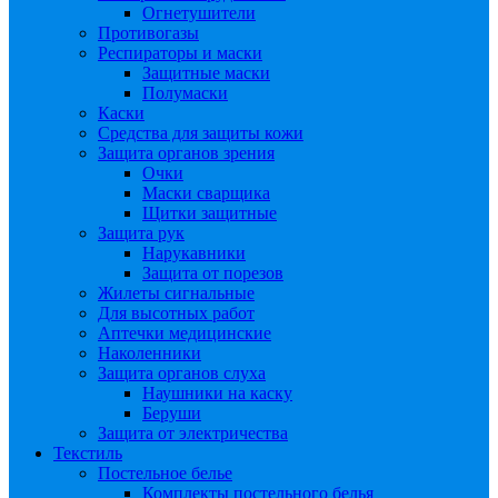
Огнетушители
Противогазы
Респираторы и маски
Защитные маски
Полумаски
Каски
Средства для защиты кожи
Защита органов зрения
Очки
Маски сварщика
Щитки защитные
Защита рук
Нарукавники
Защита от порезов
Жилеты сигнальные
Для высотных работ
Аптечки медицинские
Наколенники
Защита органов слуха
Наушники на каску
Беруши
Защита от электричества
Текстиль
Постельное белье
Комплекты постельного белья