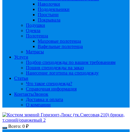
Наволочки
Пододеяльники
Простыни
Покрывала
Подушки
Одеяла
Полотенца
Махровые полотенца
Вафельные полотенца
Матрасы
Услуги
Подбор спецодежды по вашим требованиям
Пошив спецодежды на заказ
Нанесение логотипа на спецодежду
Статьи
Что такое спецодежда?
Справочная информация
Контакты
Звонок
Доставка и оплата
О компании
Всего:
0
₽