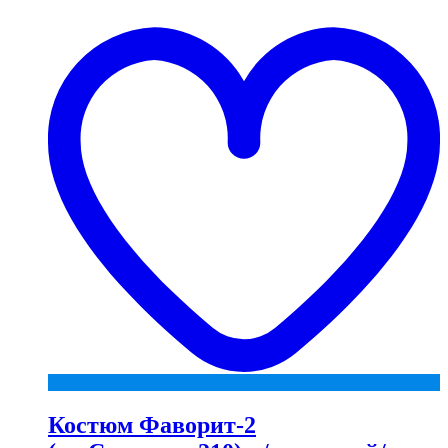
t
w
Костюм Фаворит-2