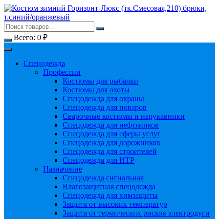
Перейти
к
содержимому
Всего:
0
₽
Спецодежда
Профессии
Костюмы для рыбалки
Костюмы для охоты
Спецодежда для охраны
Спецодежда для поваров
Сварочные костюмы и нарукавники
Спецодежда для нефтяников
Спецодежда для сферы услуг
Спецодежда для дорожников
Спецодежда для строителей
Спецодежда для ИТР
Назначение
Спецодежда сигнальная
Влагозащитная спецодежда
Спецодежда для химзащиты
Защита от высоких температур
Защита от термических рисков электродуги