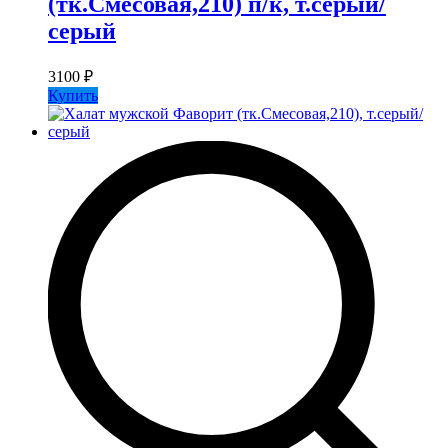
(тк.Смесовая,210) п/к, т.серый/
серый
3100
₽
Купить