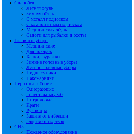
Спецобувь
Летняя обувь
Зимняя обувь
С металл подноском
С композитным подноском
Медицинская обувь
Сапоги для рыбалки и охоты
Головные уборы
Медицинские
Для поваров
Кепки, фуражки
Зимние головные уборы
Летние головные уборы
Подшлемники
Накомарники
Перчатки рабочие
Одноразовые
Трикотажные, х/б
Нитриловые
Краги
Рукавицы
Защита от вибрации
Защита от порезов
СИЗ
Пожарное оборудование