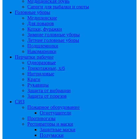
Медицинская обувь
Сапоги для рыбалки и охоты
Головные уборы
Медицинские
Для поваров
Кепки, фуражки
Зимние головные уборы
Летние головные уборы
Подшлемники
Накомарники
Перчатки рабочие
Одноразовые
Трикотажные, х/б
Нитриловые
Краги
Рукавицы
Защита от вибрации
Защита от порезов
СИЗ
Пожарное оборудование
Огнетушители
Противогазы
Респираторы и маски
Защитные маски
Полумаски