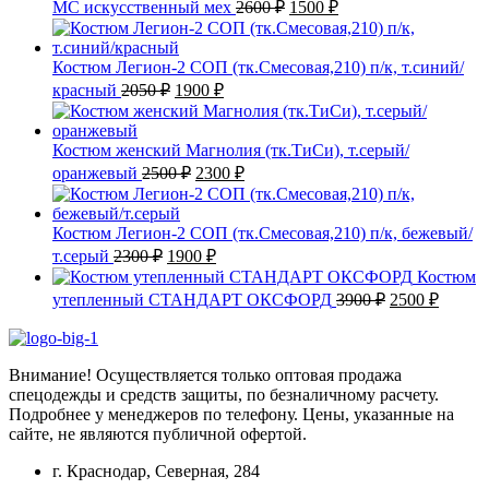
Первоначальная
Текущая
МС искусственный мех
2600
₽
1500
₽
цена
цена:
составляла
1500 ₽.
2600 ₽.
Костюм Легион-2 СОП (тк.Смесовая,210) п/к, т.синий/
Первоначальная
Текущая
красный
2050
₽
1900
₽
цена
цена:
составляла
1900 ₽.
2050 ₽.
Костюм женский Магнолия (тк.ТиСи), т.серый/
Первоначальная
Текущая
оранжевый
2500
₽
2300
₽
цена
цена:
составляла
2300 ₽.
2500 ₽.
Костюм Легион-2 СОП (тк.Смесовая,210) п/к, бежевый/
Первоначальная
Текущая
т.серый
2300
₽
1900
₽
цена
цена:
Костюм
составляла
1900 ₽.
Первоначаль
Текущ
утепленный СТАНДАРТ ОКСФОРД
3900
₽
2500
₽
2300 ₽.
цена
цена:
составляла
2500 ₽
3900 ₽.
Внимание! Осуществляется только оптовая продажа
спецодежды и средств защиты, по безналичному расчету.
Подробнее у менеджеров по телефону. Цены, указанные на
сайте, не являются публичной офертой.
г. Краснодар, Северная, 284