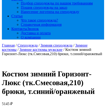
Подбор спецодежды по вашим требованиям
Пошив спецодежды на заказ
Нанесение логотипа на спецодежду
Статьи
Что такое спецодежда?
Справочная информация
Контакты
Звонок
Доставка и оплата
О компании
Главная
/
Спецодежда
/
Зимняя спецодежда
/
Зимние
костюмы
/
Зимние костюмы мужские
/ Костюм зимний
Горизонт-Люкс (тк.Смесовая,210) брюки, т.синий/оранжевый
Костюм зимний Горизонт-
Люкс (тк.Смесовая,210)
брюки, т.синий/оранжевый
5145
₽