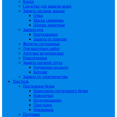
Каски
Средства для защиты кожи
Защита органов зрения
Очки
Маски сварщика
Щитки защитные
Защита рук
Нарукавники
Защита от порезов
Жилеты сигнальные
Для высотных работ
Аптечки медицинские
Наколенники
Защита органов слуха
Наушники на каску
Беруши
Защита от электричества
Текстиль
Постельное белье
Комплекты постельного белья
Наволочки
Пододеяльники
Простыни
Покрывала
Подушки