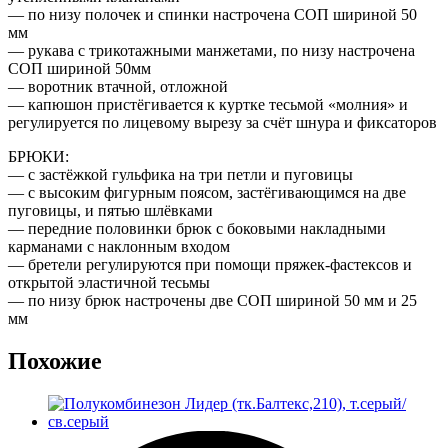
— по низу полочек и спинки настрочена СОП шириной 50
мм
— рукава с трикотажными манжетами, по низу настрочена
СОП шириной 50мм
— воротник втачной, отложной
— капюшон пристёгивается к куртке тесьмой «молния» и
регулируется по лицевому вырезу за счёт шнура и фиксаторов
БРЮКИ:
— с застёжкой гульфика на три петли и пуговицы
— с высоким фигурным поясом, застёгивающимся на две
пуговицы, и пятью шлёвками
— передние половинки брюк с боковыми накладными
карманами с наклонным входом
— бретели регулируются при помощи пряжек-фастексов и
открытой эластичной тесьмы
— по низу брюк настрочены две СОП шириной 50 мм и 25
мм
Похожие