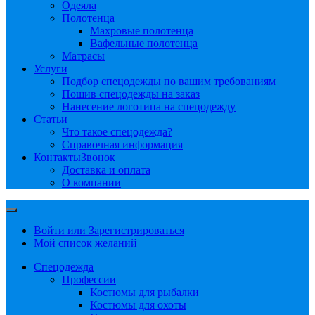
Одеяла
Полотенца
Махровые полотенца
Вафельные полотенца
Матрасы
Услуги
Подбор спецодежды по вашим требованиям
Пошив спецодежды на заказ
Нанесение логотипа на спецодежду
Статьи
Что такое спецодежда?
Справочная информация
Контакты
Звонок
Доставка и оплата
О компании
Войти или Зарегистрироваться
Мой список желаний
Спецодежда
Профессии
Костюмы для рыбалки
Костюмы для охоты