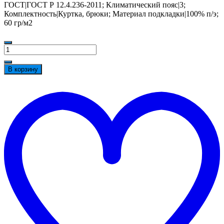
ГОСТ|ГОСТ Р 12.4.236-2011; Климатический пояс|3;
Комплектность|Куртка, брюки; Материал подкладки|100% п/э;
60 гр/м2
Количество
товара
Костюм
В корзину
зимний
Горизонт-
t
Люкс
w
(тк.Смесовая,210)
брюки,
т.синий/
оранжевый