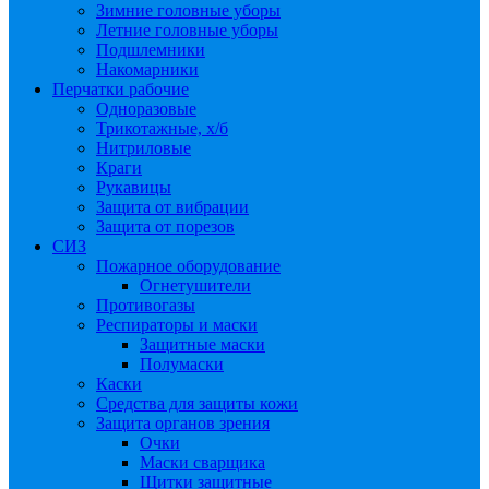
Зимние головные уборы
Летние головные уборы
Подшлемники
Накомарники
Перчатки рабочие
Одноразовые
Трикотажные, х/б
Нитриловые
Краги
Рукавицы
Защита от вибрации
Защита от порезов
СИЗ
Пожарное оборудование
Огнетушители
Противогазы
Респираторы и маски
Защитные маски
Полумаски
Каски
Средства для защиты кожи
Защита органов зрения
Очки
Маски сварщика
Щитки защитные