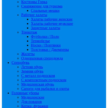
Костюмы Горка
Снаряжение для туризма
Спальные мешки
Рабочие халаты
Халаты рабочие женские
Халаты рабочие мужские
Защитные халаты
Трикотаж
Футболки / Поло
Термобелье
Носки / Портянки
Толстовки / Джемперы
Жилеты
Одноразовая спецодежда
Спецобувь
Летняя обувь
Зимняя обувь
С металл подноском
С композитным подноском
Медицинская обувь
Сапоги для рыбалки и охоты
Головные уборы
Медицинские
Для поваров
Кепки, фуражки