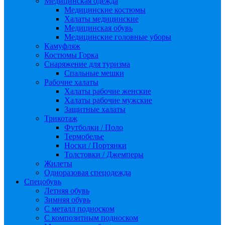
Медицинская одежда
Медицинские костюмы
Халаты медицинские
Медицинская обувь
Медицинские головные уборы
Камуфляж
Костюмы Горка
Снаряжение для туризма
Спальные мешки
Рабочие халаты
Халаты рабочие женские
Халаты рабочие мужские
Защитные халаты
Трикотаж
Футболки / Поло
Термобелье
Носки / Портянки
Толстовки / Джемперы
Жилеты
Одноразовая спецодежда
Спецобувь
Летняя обувь
Зимняя обувь
С металл подноском
С композитным подноском