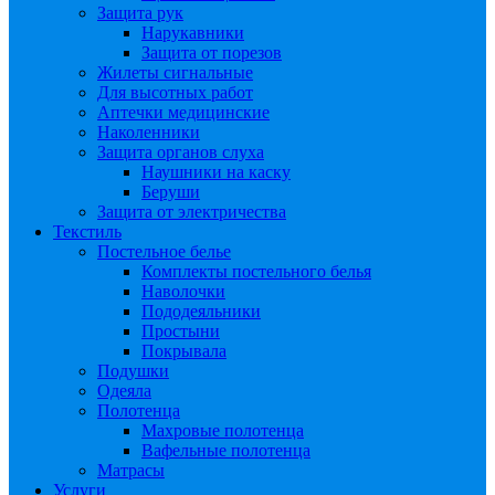
Защита рук
Нарукавники
Защита от порезов
Жилеты сигнальные
Для высотных работ
Аптечки медицинские
Наколенники
Защита органов слуха
Наушники на каску
Беруши
Защита от электричества
Текстиль
Постельное белье
Комплекты постельного белья
Наволочки
Пододеяльники
Простыни
Покрывала
Подушки
Одеяла
Полотенца
Махровые полотенца
Вафельные полотенца
Матрасы
Услуги