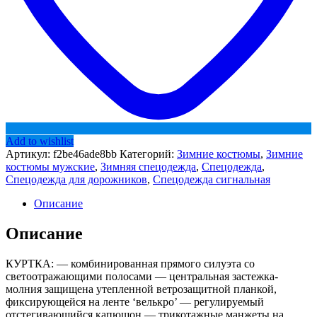
Add to wishlist
Артикул:
f2be46ade8bb
Категорий:
Зимние костюмы
,
Зимние
костюмы мужские
,
Зимняя спецодежда
,
Спецодежда
,
Спецодежда для дорожников
,
Спецодежда сигнальная
Описание
Описание
КУРТКА: — комбинированная прямого силуэта со
светоотражающими полосами — центральная застежка-
молния защищена утепленной ветрозащитной планкой,
фиксирующейся на ленте ‘велькро’ — регулируемый
отстегивающийся капюшон — трикотажные манжеты на