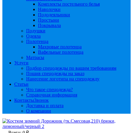
Комплекты постельного белья
Наволочки
Пододеяльники
Простыни
Покрывала
Подушки
Одеяла
Полотенца
Махровые полотенца
Вафельные полотенца
Матрасы
Услуги
Подбор спецодежды по вашим требованиям
Пошив спецодежды на заказ
Нанесение логотипа на спецодежду
Статьи
Что такое спецодежда?
Справочная информация
Контакты
Звонок
Доставка и оплата
О компании
Всего:
0
₽