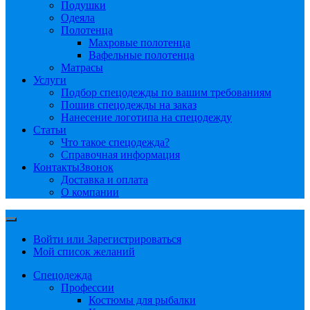
Подушки
Одеяла
Полотенца
Махровые полотенца
Вафельные полотенца
Матрасы
Услуги
Подбор спецодежды по вашим требованиям
Пошив спецодежды на заказ
Нанесение логотипа на спецодежду
Статьи
Что такое спецодежда?
Справочная информация
Контакты
Звонок
Доставка и оплата
О компании
Войти или Зарегистрироваться
Мой список желаний
Спецодежда
Профессии
Костюмы для рыбалки