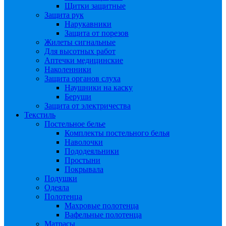
Щитки защитные
Защита рук
Нарукавники
Защита от порезов
Жилеты сигнальные
Для высотных работ
Аптечки медицинские
Наколенники
Защита органов слуха
Наушники на каску
Беруши
Защита от электричества
Текстиль
Постельное белье
Комплекты постельного белья
Наволочки
Пододеяльники
Простыни
Покрывала
Подушки
Одеяла
Полотенца
Махровые полотенца
Вафельные полотенца
Матрасы