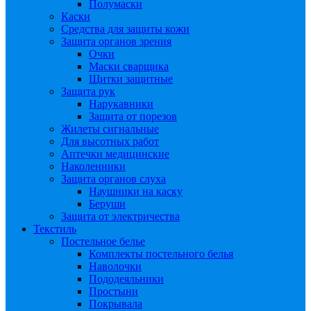
Полумаски
Каски
Средства для защиты кожи
Защита органов зрения
Очки
Маски сварщика
Щитки защитные
Защита рук
Нарукавники
Защита от порезов
Жилеты сигнальные
Для высотных работ
Аптечки медицинские
Наколенники
Защита органов слуха
Наушники на каску
Беруши
Защита от электричества
Текстиль
Постельное белье
Комплекты постельного белья
Наволочки
Пододеяльники
Простыни
Покрывала