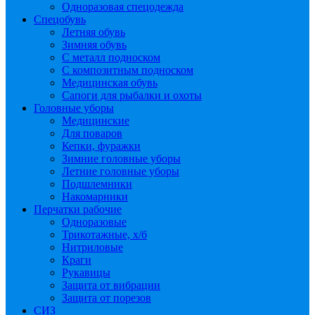
Одноразовая спецодежда
Спецобувь
Летняя обувь
Зимняя обувь
С металл подноском
С композитным подноском
Медицинская обувь
Сапоги для рыбалки и охоты
Головные уборы
Медицинские
Для поваров
Кепки, фуражки
Зимние головные уборы
Летние головные уборы
Подшлемники
Накомарники
Перчатки рабочие
Одноразовые
Трикотажные, х/б
Нитриловые
Краги
Рукавицы
Защита от вибрации
Защита от порезов
СИЗ