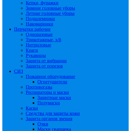
Кепки, фуражки
Зимние головные уборы
Летние головные уборы
Подшлемники
Накомарники
Перчатки рабочие
Одноразовые
Трикотажные, х/б
Нитриловые
Краги
Рукавицы
Защита от вибрации
Защита от порезов
СИЗ
Пожарное оборудование
Огнетушители
Противогазы
Респираторы и маски
Защитные маски
Полумаски
Каски
Средства для защиты кожи
Защита органов зрения
Очки
Маски сварщика