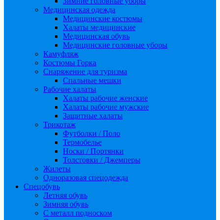
Зимние головные уборы
Медицинская одежда
Медицинские костюмы
Халаты медицинские
Медицинская обувь
Медицинские головные уборы
Камуфляж
Костюмы Горка
Снаряжение для туризма
Спальные мешки
Рабочие халаты
Халаты рабочие женские
Халаты рабочие мужские
Защитные халаты
Трикотаж
Футболки / Поло
Термобелье
Носки / Портянки
Толстовки / Джемперы
Жилеты
Одноразовая спецодежда
Спецобувь
Летняя обувь
Зимняя обувь
С металл подноском