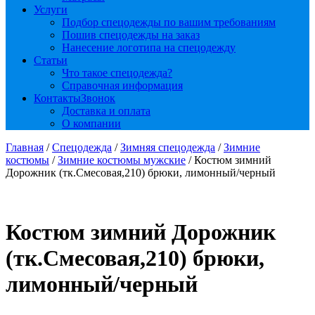
Услуги
Подбор спецодежды по вашим требованиям
Пошив спецодежды на заказ
Нанесение логотипа на спецодежду
Статьи
Что такое спецодежда?
Справочная информация
Контакты
Звонок
Доставка и оплата
О компании
Главная
/
Спецодежда
/
Зимняя спецодежда
/
Зимние
костюмы
/
Зимние костюмы мужские
/ Костюм зимний
Дорожник (тк.Смесовая,210) брюки, лимонный/черный
Костюм зимний Дорожник
(тк.Смесовая,210) брюки,
лимонный/черный