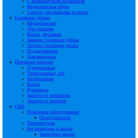
С композитным подноском
Медицинская обувь
Сапоги для рыбалки и охоты
Головные уборы
Медицинские
Для поваров
Кепки, фуражки
Зимние головные уборы
Летние головные уборы
Подшлемники
Накомарники
Перчатки рабочие
Одноразовые
Трикотажные, х/б
Нитриловые
Краги
Рукавицы
Защита от вибрации
Защита от порезов
СИЗ
Пожарное оборудование
Огнетушители
Противогазы
Респираторы и маски
Защитные маски