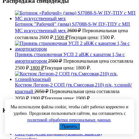
Распродажа спецодежды
Ботинок "Рабочий" (зима) SJ7088-S-W ПУ-ТПУ с МП
МС искусственный мех
2600
₽
Первоначальная цена
составляла 2600 ₽.
1500
₽
Текущая цена: 1500 ₽.
Привязь страховочная УСП 2 аВЖ с канатом 1,5м с
амортизатором
2500
₽
Первоначальная цена составляла
2500 ₽.
1800
₽
Текущая цена: 1800 ₽.
Костюм Легион-2 СОП (тк.Смесовая,210) п/к, т.синий/
красный
2050
₽
Первоначальная цена составляла
2050 ₽.
1900
₽
Текущая цена: 1900 ₽.
Мы используем файлы cookie, чтобы сайт работал корректно и
Категории товаров
удобно. Продолжая пользоваться сайтом, вы соглашаетесь с
политикой обработки персональных данных
.
Головные уборы
Принять
Перчатки рабочие
СИЗ (средства индивидуальной защиты)