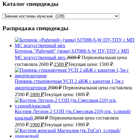
Каталог спецодежды
Распродажа спецодежды
Ботинок "Рабочий" (зима) SJ7088-S-W ПУ-ТПУ с МП
МС искусственный мех
2600
₽
Первоначальная цена
составляла 2600 ₽.
1500
₽
Текущая цена: 1500 ₽.
Привязь страховочная УСП 2 аВЖ с канатом 1,5м с
амортизатором
2500
₽
Первоначальная цена составляла
2500 ₽.
1800
₽
Текущая цена: 1800 ₽.
Костюм Легион-2 СОП (тк.Смесовая,210) п/к, т.синий/
красный
2050
₽
Первоначальная цена составляла
2050 ₽.
1900
₽
Текущая цена: 1900 ₽.