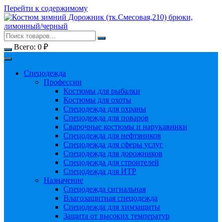
Перейти к содержимому
Всего:
0
₽
Спецодежда
Профессии
Костюмы для рыбалки
Костюмы для охоты
Спецодежда для охраны
Спецодежда для поваров
Сварочные костюмы и нарукавники
Спецодежда для нефтяников
Спецодежда для сферы услуг
Спецодежда для дорожников
Спецодежда для строителей
Спецодежда для ИТР
Назначение
Спецодежда сигнальная
Влагозащитная спецодежда
Спецодежда для химзащиты
Защита от высоких температур