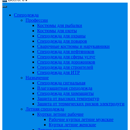
Спецодежда
Профессии
Костюмы для рыбалки
Костюмы для охоты
Спецодежда для охраны
Спецодежда для поваров
Сварочные костюмы и нарукавники
Спецодежда для нефтяников
Спецодежда для сферы услуг
Спецодежда для дорожников
Спецодежда для строителей
Спецодежда для ИТР
Назначение
Спецодежда сигнальная
Влагозащитная спецодежда
Спецодежда для химзащиты
Защита от высоких температур
Защита от термических рисков электродуги
Летняя спецодежда
Куртки летние рабочие
Рабочие куртки летние мужские
Куртки летние женские
Летние костюмы