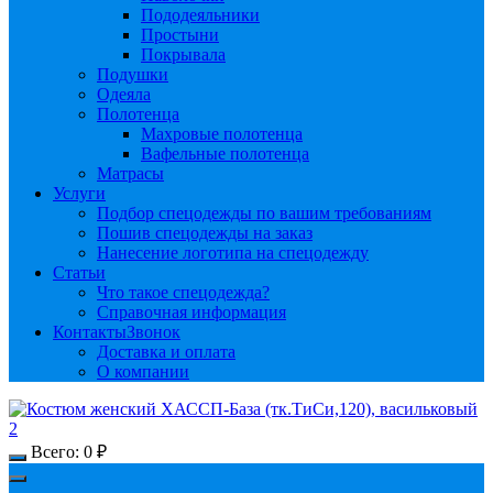
Пододеяльники
Простыни
Покрывала
Подушки
Одеяла
Полотенца
Махровые полотенца
Вафельные полотенца
Матрасы
Услуги
Подбор спецодежды по вашим требованиям
Пошив спецодежды на заказ
Нанесение логотипа на спецодежду
Статьи
Что такое спецодежда?
Справочная информация
Контакты
Звонок
Доставка и оплата
О компании
Всего:
0
₽