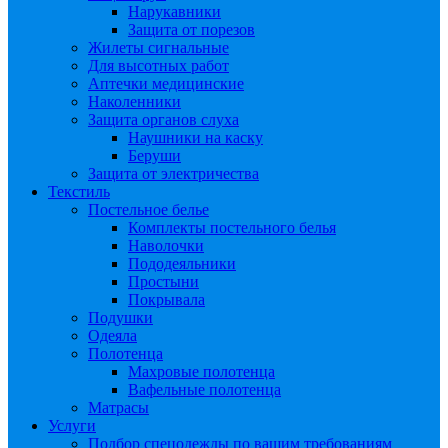
Нарукавники
Защита от порезов
Жилеты сигнальные
Для высотных работ
Аптечки медицинские
Наколенники
Защита органов слуха
Наушники на каску
Беруши
Защита от электричества
Текстиль
Постельное белье
Комплекты постельного белья
Наволочки
Пододеяльники
Простыни
Покрывала
Подушки
Одеяла
Полотенца
Махровые полотенца
Вафельные полотенца
Матрасы
Услуги
Подбор спецодежды по вашим требованиям