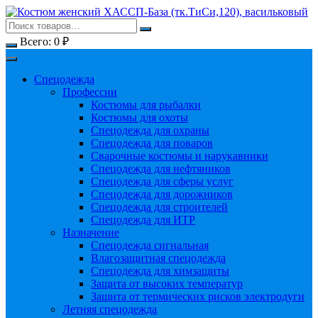
Перейти
к
содержимому
Всего:
0
₽
Спецодежда
Профессии
Костюмы для рыбалки
Костюмы для охоты
Спецодежда для охраны
Спецодежда для поваров
Сварочные костюмы и нарукавники
Спецодежда для нефтяников
Спецодежда для сферы услуг
Спецодежда для дорожников
Спецодежда для строителей
Спецодежда для ИТР
Назначение
Спецодежда сигнальная
Влагозащитная спецодежда
Спецодежда для химзащиты
Защита от высоких температур
Защита от термических рисков электродуги
Летняя спецодежда