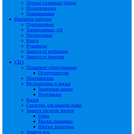
Летние головные уборы
Подшлемники
Накомарники
Перчатки рабочие
Одноразовые
Трикотажные, х/б
Нитриловые
Краги
Рукавицы
Защита от вибрации
Защита от порезов
СИЗ
Пожарное оборудование
Огнетушители
Противогазы
Респираторы и маски
Защитные маски
Полумаски
Каски
Средства для защиты кожи
Защита органов зрения
Очки
Маски сварщика
Щитки защитные
Защита рук