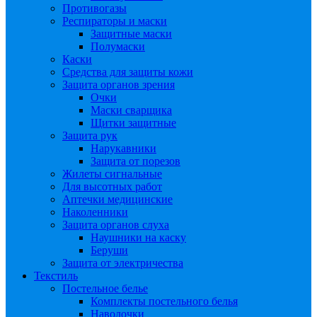
Противогазы
Респираторы и маски
Защитные маски
Полумаски
Каски
Средства для защиты кожи
Защита органов зрения
Очки
Маски сварщика
Щитки защитные
Защита рук
Нарукавники
Защита от порезов
Жилеты сигнальные
Для высотных работ
Аптечки медицинские
Наколенники
Защита органов слуха
Наушники на каску
Беруши
Защита от электричества
Текстиль
Постельное белье
Комплекты постельного белья
Наволочки