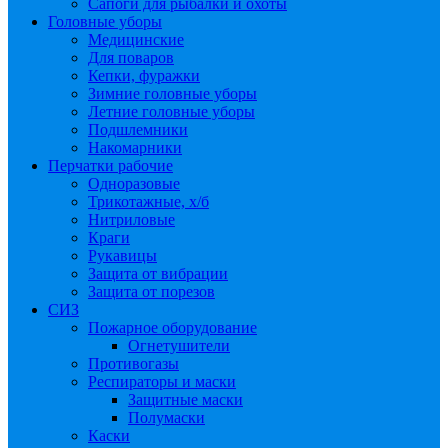
Сапоги для рыбалки и охоты
Головные уборы
Медицинские
Для поваров
Кепки, фуражки
Зимние головные уборы
Летние головные уборы
Подшлемники
Накомарники
Перчатки рабочие
Одноразовые
Трикотажные, х/б
Нитриловые
Краги
Рукавицы
Защита от вибрации
Защита от порезов
СИЗ
Пожарное оборудование
Огнетушители
Противогазы
Респираторы и маски
Защитные маски
Полумаски
Каски