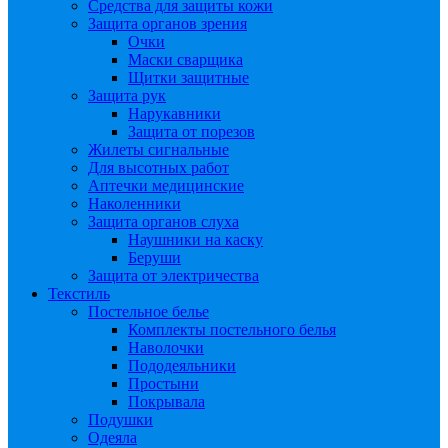
Средства для защиты кожи
Защита органов зрения
Очки
Маски сварщика
Щитки защитные
Защита рук
Нарукавники
Защита от порезов
Жилеты сигнальные
Для высотных работ
Аптечки медицинские
Наколенники
Защита органов слуха
Наушники на каску
Беруши
Защита от электричества
Текстиль
Постельное белье
Комплекты постельного белья
Наволочки
Пододеяльники
Простыни
Покрывала
Подушки
Одеяла