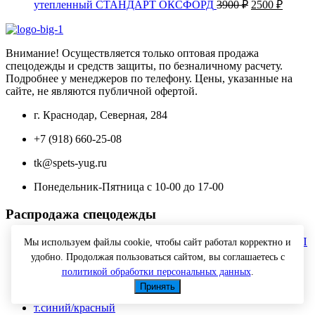
1900 ₽.
Первоначаль
Текущ
утепленный СТАНДАРТ ОКСФОРД
3900
₽
2500
₽
2300 ₽.
цена
цена:
составляла
2500 ₽
3900 ₽.
Внимание! Осуществляется только оптовая продажа
спецодежды и средств защиты, по безналичному расчету.
Подробнее у менеджеров по телефону. Цены, указанные на
сайте, не являются публичной офертой.
г. Краснодар, Северная, 284
+7 (918) 660-25-08
tk@spets-yug.ru
Понедельник-Пятница с 10-00 до 17-00
Распродажа спецодежды
Мы используем файлы cookie, чтобы сайт работал корректно и
удобно. Продолжая пользоваться сайтом, вы соглашаетесь с
Ботинок "Рабочий" (зима) SJ7088-S-W ПУ-ТПУ с МП
политикой обработки персональных данных
.
Первоначальная
Текущая
МС искусственный мех
2600
₽
1500
₽
Принять
цена
цена:
составляла
1500 ₽.