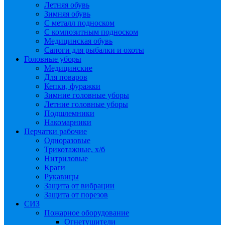
Летняя обувь
Зимняя обувь
С металл подноском
С композитным подноском
Медицинская обувь
Сапоги для рыбалки и охоты
Головные уборы
Медицинские
Для поваров
Кепки, фуражки
Зимние головные уборы
Летние головные уборы
Подшлемники
Накомарники
Перчатки рабочие
Одноразовые
Трикотажные, х/б
Нитриловые
Краги
Рукавицы
Защита от вибрации
Защита от порезов
СИЗ
Пожарное оборудование
Огнетушители