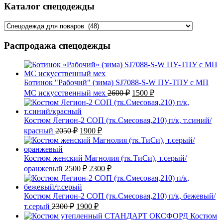
Каталог спецодежды
Распродажа спецодежды
Ботинок "Рабочий" (зима) SJ7088-S-W ПУ-ТПУ с МП
Первоначальная
Текущая
МС искусственный мех
2600
₽
1500
₽
цена
цена:
составляла
1500 ₽.
2600 ₽.
Костюм Легион-2 СОП (тк.Смесовая,210) п/к, т.синий/
Первоначальная
Текущая
красный
2050
₽
1900
₽
цена
цена:
составляла
1900 ₽.
2050 ₽.
Костюм женский Магнолия (тк.ТиСи), т.серый/
Первоначальная
Текущая
оранжевый
2500
₽
2300
₽
цена
цена:
составляла
2300 ₽.
2500 ₽.
Костюм Легион-2 СОП (тк.Смесовая,210) п/к, бежевый/
Первоначальная
Текущая
т.серый
2300
₽
1900
₽
цена
цена:
Костюм
составляла