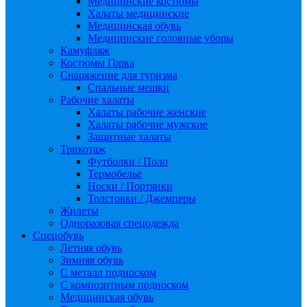
Медицинские костюмы
Халаты медицинские
Медицинская обувь
Медицинские головные уборы
Камуфляж
Костюмы Горка
Снаряжение для туризма
Спальные мешки
Рабочие халаты
Халаты рабочие женские
Халаты рабочие мужские
Защитные халаты
Трикотаж
Футболки / Поло
Термобелье
Носки / Портянки
Толстовки / Джемперы
Жилеты
Одноразовая спецодежда
Спецобувь
Летняя обувь
Зимняя обувь
С металл подноском
С композитным подноском
Медицинская обувь