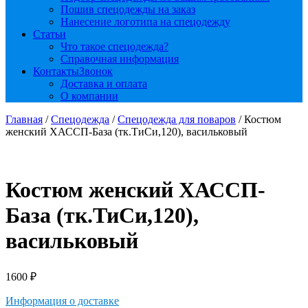
Пошив спецодежды на заказ
Нанесение логотипа на спецодежду
Статьи
Что такое спецодежда?
Справочная информация
Контакты
Звонок
Доставка и оплата
О компании
Главная
/
Спецодежда
/
Спецодежда для поваров
/ Костюм
женский ХАССП-База (тк.ТиСи,120), васильковый
Костюм женский ХАССП-
База (тк.ТиСи,120),
васильковый
1600
₽
Информация о доставке