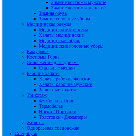
Зимние костюмы мужские
Зимние костюмы женские
Зимняя обувь
Зимние головные уборы
Медицинская одежда
Медицинские костюмы
Халаты медицинские
Медицинская обувь
Медицинские головные уборы
Камуфляж
Костюмы Горка
Снаряжение для туризма
Спальные мешки
Рабочие халаты
Халаты рабочие женские
Халаты рабочие мужские
Защитные халаты
Трикотаж
Футболки / Поло
Термобелье
Носки / Портянки
Толстовки / Джемперы
Жилеты
Одноразовая спецодежда
Спецобувь