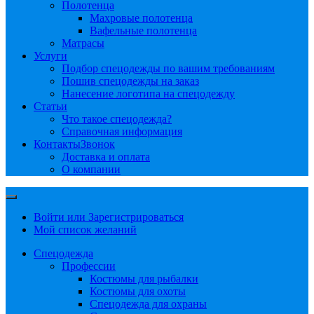
Полотенца
Махровые полотенца
Вафельные полотенца
Матрасы
Услуги
Подбор спецодежды по вашим требованиям
Пошив спецодежды на заказ
Нанесение логотипа на спецодежду
Статьи
Что такое спецодежда?
Справочная информация
Контакты
Звонок
Доставка и оплата
О компании
Войти или Зарегистрироваться
Мой список желаний
Спецодежда
Профессии
Костюмы для рыбалки
Костюмы для охоты
Спецодежда для охраны