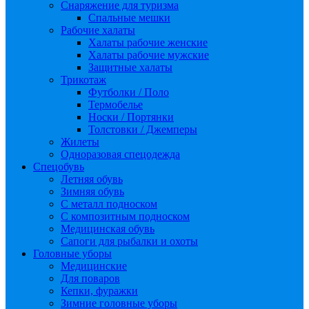
Снаряжение для туризма
Спальные мешки
Рабочие халаты
Халаты рабочие женские
Халаты рабочие мужские
Защитные халаты
Трикотаж
Футболки / Поло
Термобелье
Носки / Портянки
Толстовки / Джемперы
Жилеты
Одноразовая спецодежда
Спецобувь
Летняя обувь
Зимняя обувь
С металл подноском
С композитным подноском
Медицинская обувь
Сапоги для рыбалки и охоты
Головные уборы
Медицинские
Для поваров
Кепки, фуражки
Зимние головные уборы