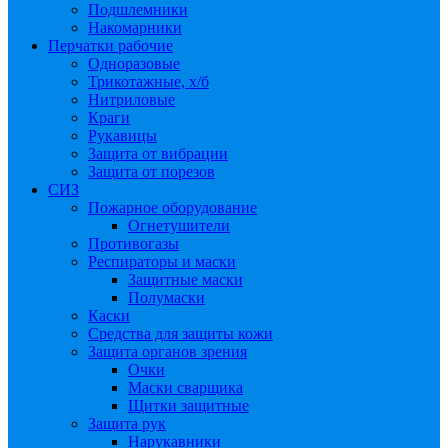
Подшлемники
Накомарники
Перчатки рабочие
Одноразовые
Трикотажные, х/б
Нитриловые
Краги
Рукавицы
Защита от вибрации
Защита от порезов
СИЗ
Пожарное оборудование
Огнетушители
Противогазы
Респираторы и маски
Защитные маски
Полумаски
Каски
Средства для защиты кожи
Защита органов зрения
Очки
Маски сварщика
Щитки защитные
Защита рук
Нарукавники