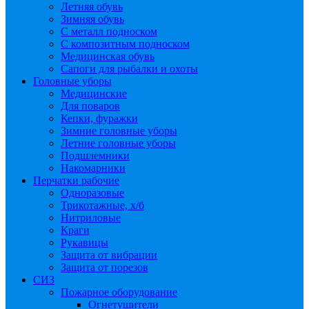
Летняя обувь
Зимняя обувь
С металл подноском
С композитным подноском
Медицинская обувь
Сапоги для рыбалки и охоты
Головные уборы
Медицинские
Для поваров
Кепки, фуражки
Зимние головные уборы
Летние головные уборы
Подшлемники
Накомарники
Перчатки рабочие
Одноразовые
Трикотажные, х/б
Нитриловые
Краги
Рукавицы
Защита от вибрации
Защита от порезов
СИЗ
Пожарное оборудование
Огнетушители