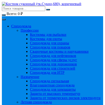
Перейти
к
содержимому
Всего:
0
₽
Спецодежда
Профессии
Костюмы для рыбалки
Костюмы для охоты
Спецодежда для охраны
Спецодежда для поваров
Сварочные костюмы и нарукавники
Спецодежда для нефтяников
Спецодежда для сферы услуг
Спецодежда для дорожников
Спецодежда для строителей
Спецодежда для ИТР
Назначение
Спецодежда сигнальная
Влагозащитная спецодежда
Спецодежда для химзащиты
Защита от высоких температур
Защита от термических рисков электродуги
Летняя спецодежда