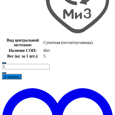
Вид центральной
Супатная (петли/пуговицы)
застежки:
Наличие СОП:
Нет
Вес (кг. за 1 шт.):
5
Количество
товара
Костюм
В корзину
суконный
(тк.Сукно,680),
t
коричневый
w