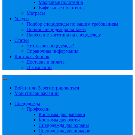
Махровые полотенца
Вафельные полотенца
Матрасы
Услуги
Подбор спецодежды по вашим требованиям
Пошив спецодежды на заказ
Нанесение логотипа на спецодежду
Статьи
Что такое спецодежда?
Справочная информация
Контакты
Звонок
Доставка и оплата
О компании
Войти или Зарегистрироваться
Мой список желаний
Спецодежда
Профессии
Костюмы для рыбалки
Костюмы для охоты
Спецодежда для охраны
Спецодежда для поваров