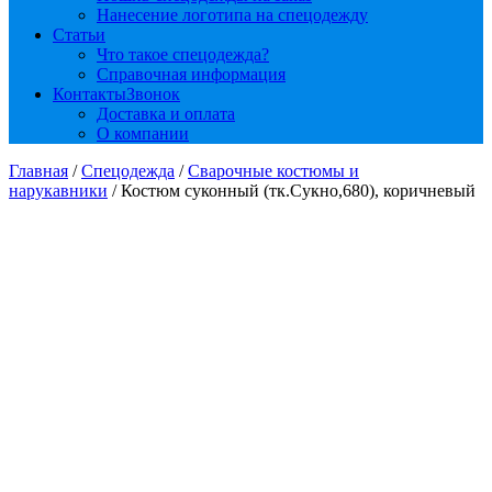
Нанесение логотипа на спецодежду
Статьи
Что такое спецодежда?
Справочная информация
Контакты
Звонок
Доставка и оплата
О компании
Главная
/
Спецодежда
/
Сварочные костюмы и
нарукавники
/ Костюм суконный (тк.Сукно,680), коричневый