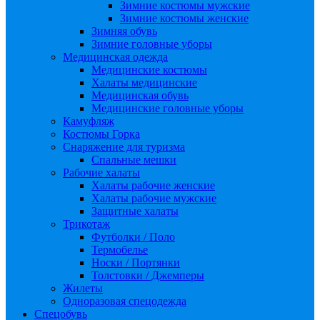
Зимние костюмы мужские
Зимние костюмы женские
Зимняя обувь
Зимние головные уборы
Медицинская одежда
Медицинские костюмы
Халаты медицинские
Медицинская обувь
Медицинские головные уборы
Камуфляж
Костюмы Горка
Снаряжение для туризма
Спальные мешки
Рабочие халаты
Халаты рабочие женские
Халаты рабочие мужские
Защитные халаты
Трикотаж
Футболки / Поло
Термобелье
Носки / Портянки
Толстовки / Джемперы
Жилеты
Одноразовая спецодежда
Спецобувь