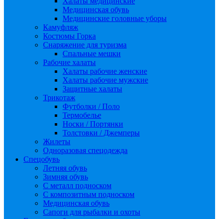
Халаты медицинские
Медицинская обувь
Медицинские головные уборы
Камуфляж
Костюмы Горка
Снаряжение для туризма
Спальные мешки
Рабочие халаты
Халаты рабочие женские
Халаты рабочие мужские
Защитные халаты
Трикотаж
Футболки / Поло
Термобелье
Носки / Портянки
Толстовки / Джемперы
Жилеты
Одноразовая спецодежда
Спецобувь
Летняя обувь
Зимняя обувь
С металл подноском
С композитным подноском
Медицинская обувь
Сапоги для рыбалки и охоты