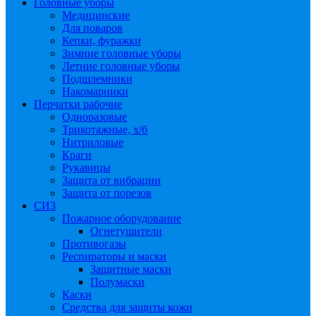
Головные уборы
Медицинские
Для поваров
Кепки, фуражки
Зимние головные уборы
Летние головные уборы
Подшлемники
Накомарники
Перчатки рабочие
Одноразовые
Трикотажные, х/б
Нитриловые
Краги
Рукавицы
Защита от вибрации
Защита от порезов
СИЗ
Пожарное оборудование
Огнетушители
Противогазы
Респираторы и маски
Защитные маски
Полумаски
Каски
Средства для защиты кожи