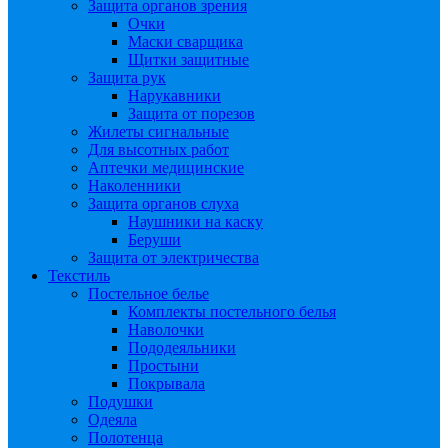
Защита органов зрения
Очки
Маски сварщика
Щитки защитные
Защита рук
Нарукавники
Защита от порезов
Жилеты сигнальные
Для высотных работ
Аптечки медицинские
Наколенники
Защита органов слуха
Наушники на каску
Беруши
Защита от электричества
Текстиль
Постельное белье
Комплекты постельного белья
Наволочки
Пододеяльники
Простыни
Покрывала
Подушки
Одеяла
Полотенца