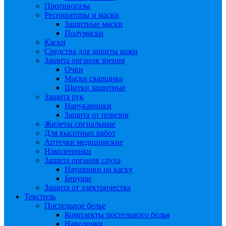
Противогазы
Респираторы и маски
Защитные маски
Полумаски
Каски
Средства для защиты кожи
Защита органов зрения
Очки
Маски сварщика
Щитки защитные
Защита рук
Нарукавники
Защита от порезов
Жилеты сигнальные
Для высотных работ
Аптечки медицинские
Наколенники
Защита органов слуха
Наушники на каску
Беруши
Защита от электричества
Текстиль
Постельное белье
Комплекты постельного белья
Наволочки