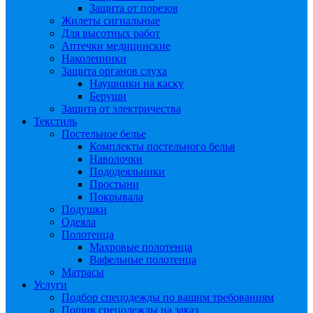
Защита от порезов
Жилеты сигнальные
Для высотных работ
Аптечки медицинские
Наколенники
Защита органов слуха
Наушники на каску
Беруши
Защита от электричества
Текстиль
Постельное белье
Комплекты постельного белья
Наволочки
Пододеяльники
Простыни
Покрывала
Подушки
Одеяла
Полотенца
Махровые полотенца
Вафельные полотенца
Матрасы
Услуги
Подбор спецодежды по вашим требованиям
Пошив спецодежды на заказ