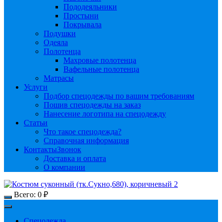
Пододеяльники
Простыни
Покрывала
Подушки
Одеяла
Полотенца
Махровые полотенца
Вафельные полотенца
Матрасы
Услуги
Подбор спецодежды по вашим требованиям
Пошив спецодежды на заказ
Нанесение логотипа на спецодежду
Статьи
Что такое спецодежда?
Справочная информация
Контакты
Звонок
Доставка и оплата
О компании
Всего:
0
₽
Спецодежда