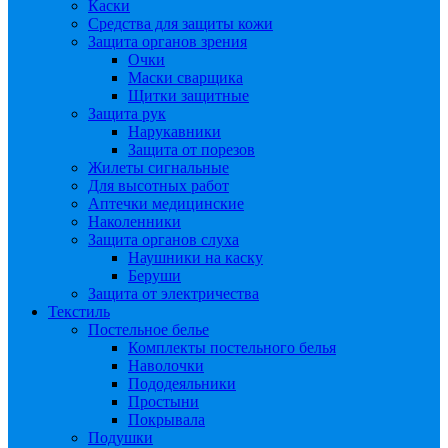
Каски
Средства для защиты кожи
Защита органов зрения
Очки
Маски сварщика
Щитки защитные
Защита рук
Нарукавники
Защита от порезов
Жилеты сигнальные
Для высотных работ
Аптечки медицинские
Наколенники
Защита органов слуха
Наушники на каску
Беруши
Защита от электричества
Текстиль
Постельное белье
Комплекты постельного белья
Наволочки
Пододеяльники
Простыни
Покрывала
Подушки