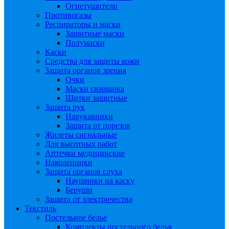
Огнетушители
Противогазы
Респираторы и маски
Защитные маски
Полумаски
Каски
Средства для защиты кожи
Защита органов зрения
Очки
Маски сварщика
Щитки защитные
Защита рук
Нарукавники
Защита от порезов
Жилеты сигнальные
Для высотных работ
Аптечки медицинские
Наколенники
Защита органов слуха
Наушники на каску
Беруши
Защита от электричества
Текстиль
Постельное белье
Комплекты постельного белья