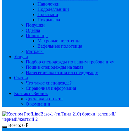
Наволочки
Пододеяльники
Простыни
Покрывала
Подушки
Одеяла
Полотенца
Махровые полотенца
Вафельные полотенца
Матрасы
Услуги
Подбор спецодежды по вашим требованиям
Пошив спецодежды на заказ
Нанесение логотипа на спецодежду
Статьи
Что такое спецодежда?
Справочная информация
Контакты
Звонок
Доставка и оплата
О компании
Всего:
0
₽