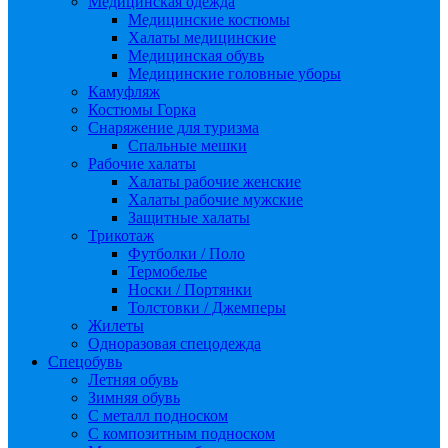
Медицинская одежда
Медицинские костюмы
Халаты медицинские
Медицинская обувь
Медицинские головные уборы
Камуфляж
Костюмы Горка
Снаряжение для туризма
Спальные мешки
Рабочие халаты
Халаты рабочие женские
Халаты рабочие мужские
Защитные халаты
Трикотаж
Футболки / Поло
Термобелье
Носки / Портянки
Толстовки / Джемперы
Жилеты
Одноразовая спецодежда
Спецобувь
Летняя обувь
Зимняя обувь
С металл подноском
С композитным подноском