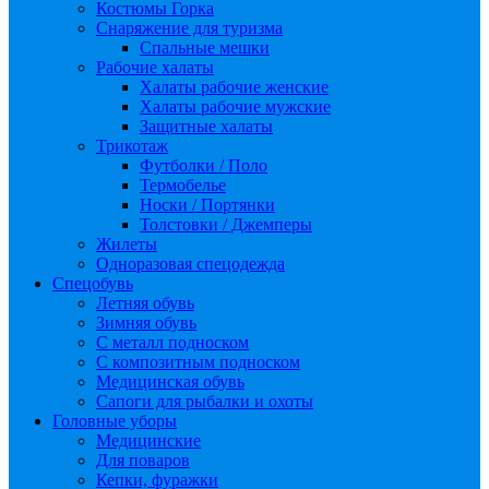
Костюмы Горка
Снаряжение для туризма
Спальные мешки
Рабочие халаты
Халаты рабочие женские
Халаты рабочие мужские
Защитные халаты
Трикотаж
Футболки / Поло
Термобелье
Носки / Портянки
Толстовки / Джемперы
Жилеты
Одноразовая спецодежда
Спецобувь
Летняя обувь
Зимняя обувь
С металл подноском
С композитным подноском
Медицинская обувь
Сапоги для рыбалки и охоты
Головные уборы
Медицинские
Для поваров
Кепки, фуражки