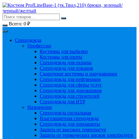
Перейти
к
содержимому
Всего:
0
₽
Спецодежда
Профессии
Костюмы для рыбалки
Костюмы для охоты
Спецодежда для охраны
Спецодежда для поваров
Сварочные костюмы и нарукавники
Спецодежда для нефтяников
Спецодежда для сферы услуг
Спецодежда для дорожников
Спецодежда для строителей
Спецодежда для ИТР
Назначение
Спецодежда сигнальная
Влагозащитная спецодежда
Спецодежда для химзащиты
Защита от высоких температур
Защита от термических рисков электродуги