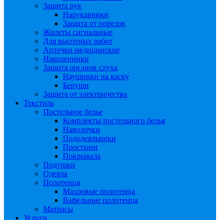
Защита рук
Нарукавники
Защита от порезов
Жилеты сигнальные
Для высотных работ
Аптечки медицинские
Наколенники
Защита органов слуха
Наушники на каску
Беруши
Защита от электричества
Текстиль
Постельное белье
Комплекты постельного белья
Наволочки
Пододеяльники
Простыни
Покрывала
Подушки
Одеяла
Полотенца
Махровые полотенца
Вафельные полотенца
Матрасы
Услуги