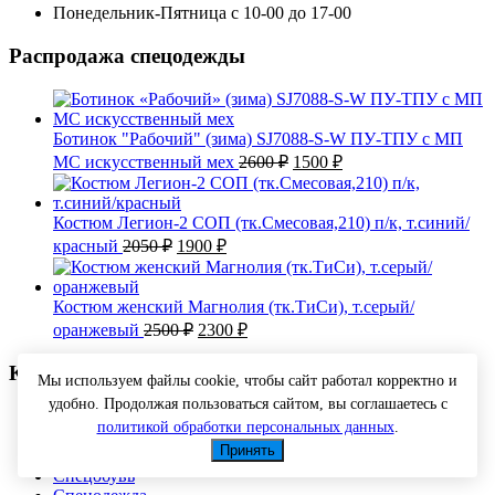
Понедельник-Пятница с 10-00 до 17-00
Распродажа спецодежды
Ботинок "Рабочий" (зима) SJ7088-S-W ПУ-ТПУ с МП
Первоначальная
Текущая
МС искусственный мех
2600
₽
1500
₽
цена
цена:
составляла
1500 ₽.
2600 ₽.
Костюм Легион-2 СОП (тк.Смесовая,210) п/к, т.синий/
Первоначальная
Текущая
красный
2050
₽
1900
₽
цена
цена:
составляла
1900 ₽.
2050 ₽.
Костюм женский Магнолия (тк.ТиСи), т.серый/
Первоначальная
Текущая
оранжевый
2500
₽
2300
₽
цена
цена:
составляла
2300 ₽.
Категории товаров
Мы используем файлы cookie, чтобы сайт работал корректно и
2500 ₽.
удобно. Продолжая пользоваться сайтом, вы соглашаетесь с
Головные уборы
политикой обработки персональных данных
.
Перчатки рабочие
Принять
СИЗ (средства индивидуальной защиты)
Спецобувь