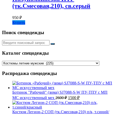
(тк.Смесовая,210), св.серый
950
₽
Купить
Поиск спецодежды
Искать:
Каталог спецодежды
Распродажа спецодежды
Ботинок "Рабочий" (зима) SJ7088-S-W ПУ-ТПУ с МП
Первоначальная
Текущая
МС искусственный мех
2600
₽
1500
₽
цена
цена:
составляла
1500 ₽.
2600 ₽.
Костюм Легион-2 СОП (тк.Смесовая,210) п/к, т.синий/