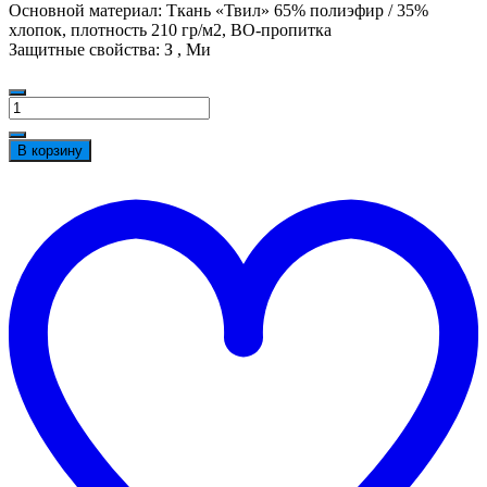
Основной материал: Ткань «Твил» 65% полиэфир / 35%
хлопок, плотность 210 гр/м2, ВО-пропитка
Защитные свойства: З , Ми
Количество
товара
Костюм
В корзину
ProfLineBase-
1
t
(тк.Твил,210)
w
брюки,
зеленый/
черный/
желтый