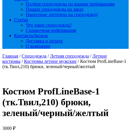
Подбор спецодежды по вашим требованиям
Пошив спецодежды на заказ
Нанесение логотипа на спецодежду
Статьи
Что такое спецодежда?
Справочная информация
Контакты
Звонок
Доставка и оплата
О компании
Главная
/
Спецодежда
/
Летняя спецодежда
/
Летние
костюмы
/
Костюмы летние мужские
/ Костюм ProfLineBase-1
(тк.Твил,210) брюки, зеленый/черный/желтый
Костюм ProfLineBase-1
(тк.Твил,210) брюки,
зеленый/черный/желтый
3000
₽