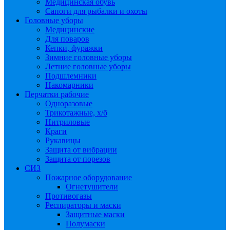
Медицинская обувь
Сапоги для рыбалки и охоты
Головные уборы
Медицинские
Для поваров
Кепки, фуражки
Зимние головные уборы
Летние головные уборы
Подшлемники
Накомарники
Перчатки рабочие
Одноразовые
Трикотажные, х/б
Нитриловые
Краги
Рукавицы
Защита от вибрации
Защита от порезов
СИЗ
Пожарное оборудование
Огнетушители
Противогазы
Респираторы и маски
Защитные маски
Полумаски