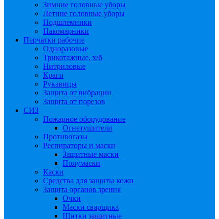
Зимние головные уборы
Летние головные уборы
Подшлемники
Накомарники
Перчатки рабочие
Одноразовые
Трикотажные, х/б
Нитриловые
Краги
Рукавицы
Защита от вибрации
Защита от порезов
СИЗ
Пожарное оборудование
Огнетушители
Противогазы
Респираторы и маски
Защитные маски
Полумаски
Каски
Средства для защиты кожи
Защита органов зрения
Очки
Маски сварщика
Щитки защитные