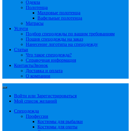
Одеяла
Полотенца
Махровые полотенца
Вафельные полотенца
Матрасы
Услуги
Подбор спецодежды по вашим требованиям
Пошив спецодежды на заказ
Нанесение логотипа на спецодежду
Статьи
Что такое спецодежда?
Справочная информация
Контакты
Звонок
Доставка и оплата
О компании
Войти или Зарегистрироваться
Мой список желаний
Спецодежда
Профессии
Костюмы для рыбалки
Костюмы для охоты