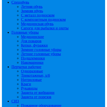
Спецобувь
Летняя обувь
Зимняя обувь
С металл подноском
С композитным подноском
Медицинская обувь
Сапоги для рыбалки и охоты
Головные уборы
Медицинские
Для поваров
Кепки, фуражки
Зимние головные уборы
Летние головные уборы
Подшлемники
Накомарники
Перчатки рабочие
Одноразовые
Трикотажные, х/б
Нитриловые
Краги
Рукавицы
Защита от вибрации
Защита от порезов
СИЗ
Пожарное оборудование