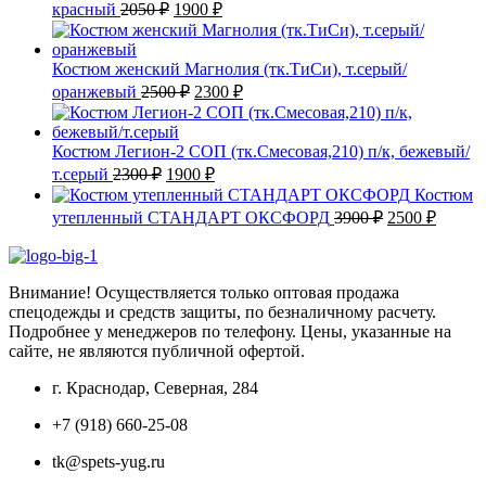
Первоначальная
Текущая
красный
2050
₽
1900
₽
цена
цена:
составляла
1900 ₽.
2050 ₽.
Костюм женский Магнолия (тк.ТиСи), т.серый/
Первоначальная
Текущая
оранжевый
2500
₽
2300
₽
цена
цена:
составляла
2300 ₽.
2500 ₽.
Костюм Легион-2 СОП (тк.Смесовая,210) п/к, бежевый/
Первоначальная
Текущая
т.серый
2300
₽
1900
₽
цена
цена:
Костюм
составляла
1900 ₽.
Первоначаль
Текущ
утепленный СТАНДАРТ ОКСФОРД
3900
₽
2500
₽
2300 ₽.
цена
цена:
составляла
2500 ₽
3900 ₽.
Внимание! Осуществляется только оптовая продажа
спецодежды и средств защиты, по безналичному расчету.
Подробнее у менеджеров по телефону. Цены, указанные на
сайте, не являются публичной офертой.
г. Краснодар, Северная, 284
+7 (918) 660-25-08
tk@spets-yug.ru