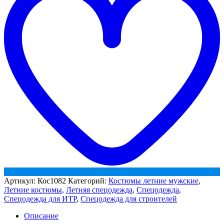
василёк
(куртка
и
полукомбинезон)
Артикул:
Кос1082
Категорий:
Костюмы летние мужские
,
Летние костюмы
,
Летняя спецодежда
,
Спецодежда
,
Спецодежда для ИТР
,
Спецодежда для строителей
Описание