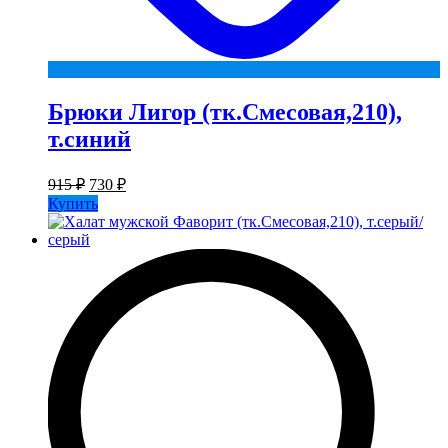
Брюки Лигор (тк.Смесовая,210),
т.синий
Первоначальная
Текущая
915
₽
730
₽
цена
цена:
Купить
составляла
730 ₽.
915 ₽.