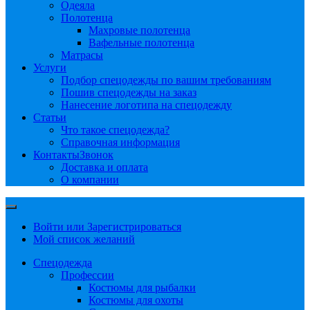
Одеяла
Полотенца
Махровые полотенца
Вафельные полотенца
Матрасы
Услуги
Подбор спецодежды по вашим требованиям
Пошив спецодежды на заказ
Нанесение логотипа на спецодежду
Статьи
Что такое спецодежда?
Справочная информация
Контакты
Звонок
Доставка и оплата
О компании
Войти или Зарегистрироваться
Мой список желаний
Спецодежда
Профессии
Костюмы для рыбалки
Костюмы для охоты