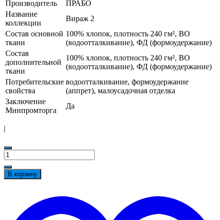
Производитель
ПРАБО
Название
Вираж 2
коллекции
Состав основной
100% хлопок, плотность 240 гм², ВО
ткани
(водоотталкивание), ФД (формоудержание)
Состав
100% хлопок, плотность 240 гм², ВО
дополнительной
(водоотталкивание), ФД (формоудержание)
ткани
Потребительские
водоотталкивание, формоудержание
свойства
(аппрет), малоусадочная отделка
Заключение
Да
Минпромторга
|
Количество
товара
Костюм
В корзину
мужской
'Вираж
t
2'
w
тёмно-
синий/