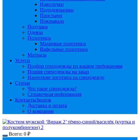
Наволочки
Пододеяльники
Простыни
Покрывала
Подушки
Одеяла
Полотенца
Махровые полотенца
Вафельные полотенца
Матрасы
Услуги
Подбор спецодежды по вашим требованиям
Пошив спецодежды на заказ
Нанесение логотипа на спецодежду
Статьи
Что такое спецодежда?
Справочная информация
Контакты
Звонок
Доставка и оплата
О компании
Всего:
0
₽