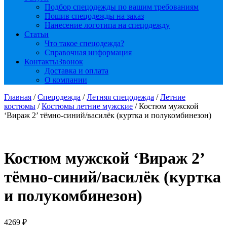
Подбор спецодежды по вашим требованиям
Пошив спецодежды на заказ
Нанесение логотипа на спецодежду
Статьи
Что такое спецодежда?
Справочная информация
Контакты
Звонок
Доставка и оплата
О компании
Главная
/
Спецодежда
/
Летняя спецодежда
/
Летние
костюмы
/
Костюмы летние мужские
/ Костюм мужской
‘Вираж 2’ тёмно-синий/василёк (куртка и полукомбинезон)
Костюм мужской ‘Вираж 2’
тёмно-синий/василёк (куртка
и полукомбинезон)
4269
₽