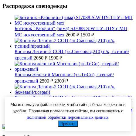
Распродажа спецодежды
Ботинок "Рабочий" (зима) SJ7088-S-W ПУ-ТПУ с МП
Первоначальная
Текущая
МС искусственный мех
2600
₽
1500
₽
цена
цена:
составляла
1500 ₽.
2600 ₽.
Костюм Легион-2 СОП (тк.Смесовая,210) п/к, т.синий/
Первоначальная
Текущая
красный
2050
₽
1900
₽
цена
цена:
составляла
1900 ₽.
2050 ₽.
Костюм женский Магнолия (тк.ТиСи), т.серый/
Первоначальная
Текущая
оранжевый
2500
₽
2300
₽
цена
цена:
составляла
2300 ₽.
2500 ₽.
Костюм Легион-2 СОП (тк.Смесовая,210) п/к, бежевый/
Первоначальная
Текущая
т.серый
2300
₽
1900
₽
Мы используем файлы cookie, чтобы сайт работал корректно и
цена
цена:
Костюм
удобно. Продолжая пользоваться сайтом, вы соглашаетесь с
составляла
1900 ₽.
Первоначаль
Текущ
утепленный СТАНДАРТ ОКСФОРД
3900
₽
2500
₽
политикой обработки персональных данных
.
2300 ₽.
цена
цена:
Принять
составляла
2500 ₽
3900 ₽.