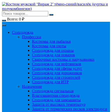
Перейти
к
содержимому
Всего:
0
₽
Спецодежда
Профессии
Костюмы для рыбалки
Костюмы для охоты
Спецодежда для охраны
Спецодежда для поваров
Сварочные костюмы и нарукавники
Спецодежда для нефтяников
Спецодежда для сферы услуг
Спецодежда для дорожников
Спецодежда для строителей
Спецодежда для ИТР
Назначение
Спецодежда сигнальная
Влагозащитная спецодежда
Спецодежда для химзащиты
Защита от высоких температур
Защита от термических рисков электродуги