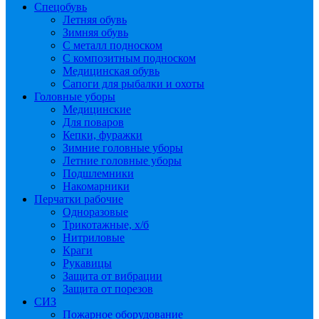
Спецобувь
Летняя обувь
Зимняя обувь
С металл подноском
С композитным подноском
Медицинская обувь
Сапоги для рыбалки и охоты
Головные уборы
Медицинские
Для поваров
Кепки, фуражки
Зимние головные уборы
Летние головные уборы
Подшлемники
Накомарники
Перчатки рабочие
Одноразовые
Трикотажные, х/б
Нитриловые
Краги
Рукавицы
Защита от вибрации
Защита от порезов
СИЗ
Пожарное оборудование