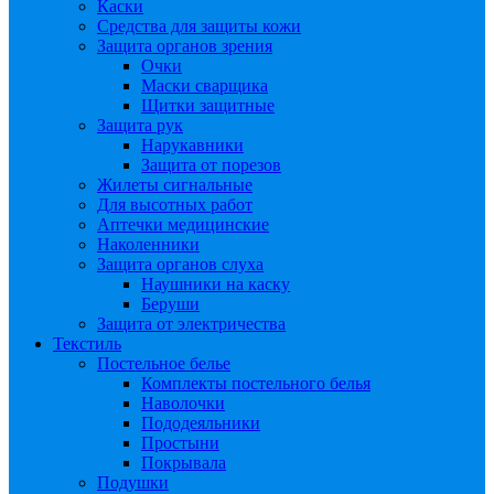
Каски
Средства для защиты кожи
Защита органов зрения
Очки
Маски сварщика
Щитки защитные
Защита рук
Нарукавники
Защита от порезов
Жилеты сигнальные
Для высотных работ
Аптечки медицинские
Наколенники
Защита органов слуха
Наушники на каску
Беруши
Защита от электричества
Текстиль
Постельное белье
Комплекты постельного белья
Наволочки
Пододеяльники
Простыни
Покрывала
Подушки