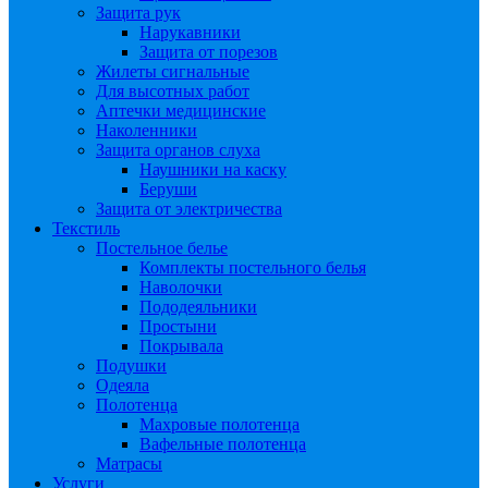
Защита рук
Нарукавники
Защита от порезов
Жилеты сигнальные
Для высотных работ
Аптечки медицинские
Наколенники
Защита органов слуха
Наушники на каску
Беруши
Защита от электричества
Текстиль
Постельное белье
Комплекты постельного белья
Наволочки
Пододеяльники
Простыни
Покрывала
Подушки
Одеяла
Полотенца
Махровые полотенца
Вафельные полотенца
Матрасы
Услуги