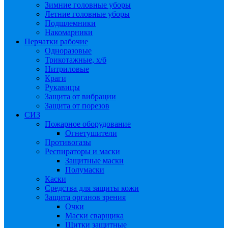
Зимние головные уборы
Летние головные уборы
Подшлемники
Накомарники
Перчатки рабочие
Одноразовые
Трикотажные, х/б
Нитриловые
Краги
Рукавицы
Защита от вибрации
Защита от порезов
СИЗ
Пожарное оборудование
Огнетушители
Противогазы
Респираторы и маски
Защитные маски
Полумаски
Каски
Средства для защиты кожи
Защита органов зрения
Очки
Маски сварщика
Щитки защитные