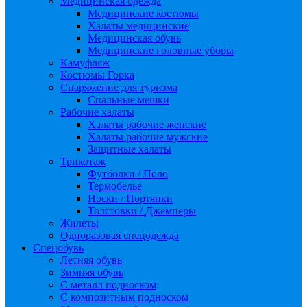
Медицинская одежда
Медицинские костюмы
Халаты медицинские
Медицинская обувь
Медицинские головные уборы
Камуфляж
Костюмы Горка
Снаряжение для туризма
Спальные мешки
Рабочие халаты
Халаты рабочие женские
Халаты рабочие мужские
Защитные халаты
Трикотаж
Футболки / Поло
Термобелье
Носки / Портянки
Толстовки / Джемперы
Жилеты
Одноразовая спецодежда
Спецобувь
Летняя обувь
Зимняя обувь
С металл подноском
С композитным подноском