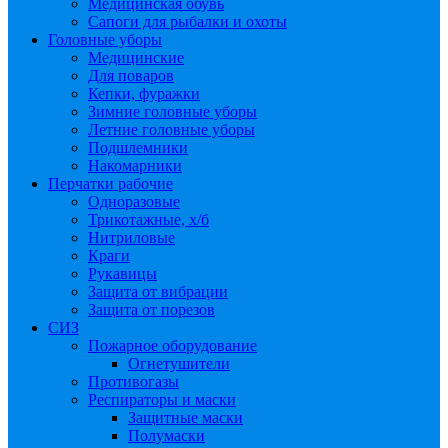
Медицинская обувь
Сапоги для рыбалки и охоты
Головные уборы
Медицинские
Для поваров
Кепки, фуражки
Зимние головные уборы
Летние головные уборы
Подшлемники
Накомарники
Перчатки рабочие
Одноразовые
Трикотажные, х/б
Нитриловые
Краги
Рукавицы
Защита от вибрации
Защита от порезов
СИЗ
Пожарное оборудование
Огнетушители
Противогазы
Респираторы и маски
Защитные маски
Полумаски