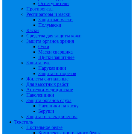
Огнетушители
Противогазы
Респираторы и маски
Защитные маски
Полумаски
Каски
Средства для защиты кожи
Защита органов зрения
Очки
Маски сварщика
Щитки защитные
Защита рук
Нарукавники
Защита от порезов
Жилеты сигнальные
Для высотных работ
Аптечки медицинские
Наколенники
Защита органов слуха
Наушники на каску
Беруши
Защита от электричества
Текстиль
Постельное белье
Комплекты постельного белья