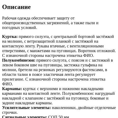
Описание
Рабочая одежда обеспечивает защиту от
общепроизводственных загрязнений, а также пыли и
погодных условий.
Куртка:
прямого силуэта, с центральной бортовой застёжкой
на молнию, с ветрозащитной планкой с застёжкой на
контактную ленту. Рукава втачные, с вентиляционными
отверстиями, с манжетами на пуговицах. Воротник отложной.
С изнаночной стороны настрочена этикетка ФИО.
Полукомбинезон:
прямого силуэта, с поясом и с застежкой в
левом боковом шве на пуговицы, застежка гульфика на
молнии, бретели на резинках регулируются фастексами, в
области талии в поясе эластичная лента регулирует
прилегание. С изнаночной стороны настрочена этикетка
ФИО.
Карманы:
куртка: с верхними и нижними накладными
карманами на контактной ленте. Полукомбенизон: нагрудный
накладной с клапаном с застёжкой на пуговицу, боковые и
задние накладные карманы.
Усилительные элементы:
наколенники, двойные отделочные
строчки.
Сигнальные элементы:
СОП 50 мм.