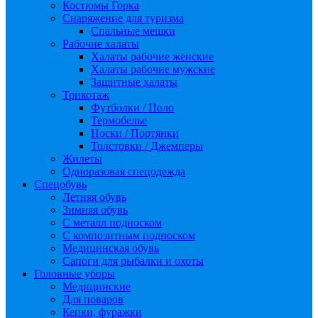
Костюмы Горка
Снаряжение для туризма
Спальные мешки
Рабочие халаты
Халаты рабочие женские
Халаты рабочие мужские
Защитные халаты
Трикотаж
Футболки / Поло
Термобелье
Носки / Портянки
Толстовки / Джемперы
Жилеты
Одноразовая спецодежда
Спецобувь
Летняя обувь
Зимняя обувь
С металл подноском
С композитным подноском
Медицинская обувь
Сапоги для рыбалки и охоты
Головные уборы
Медицинские
Для поваров
Кепки, фуражки