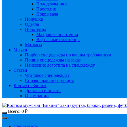
Пододеяльники
Простыни
Покрывала
Подушки
Одеяла
Полотенца
Махровые полотенца
Вафельные полотенца
Матрасы
Услуги
Подбор спецодежды по вашим требованиям
Пошив спецодежды на заказ
Нанесение логотипа на спецодежду
Статьи
Что такое спецодежда?
Справочная информация
Контакты
Звонок
Доставка и оплата
О компании
Всего:
0
₽
Спецодежда