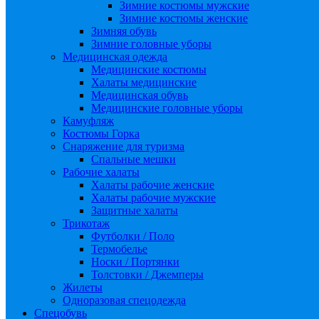
Зимние костюмы мужские
Зимние костюмы женские
Зимняя обувь
Зимние головные уборы
Медицинская одежда
Медицинские костюмы
Халаты медицинские
Медицинская обувь
Медицинские головные уборы
Камуфляж
Костюмы Горка
Снаряжение для туризма
Спальные мешки
Рабочие халаты
Халаты рабочие женские
Халаты рабочие мужские
Защитные халаты
Трикотаж
Футболки / Поло
Термобелье
Носки / Портянки
Толстовки / Джемперы
Жилеты
Одноразовая спецодежда
Спецобувь