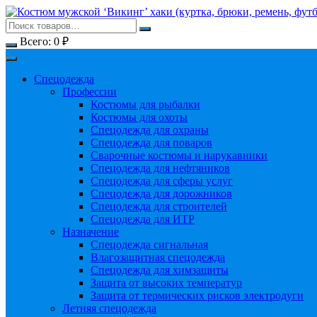
Перейти
к
содержимому
Всего:
0
₽
Спецодежда
Профессии
Костюмы для рыбалки
Костюмы для охоты
Спецодежда для охраны
Спецодежда для поваров
Сварочные костюмы и нарукавники
Спецодежда для нефтяников
Спецодежда для сферы услуг
Спецодежда для дорожников
Спецодежда для строителей
Спецодежда для ИТР
Назначение
Спецодежда сигнальная
Влагозащитная спецодежда
Спецодежда для химзащиты
Защита от высоких температур
Защита от термических рисков электродуги
Летняя спецодежда