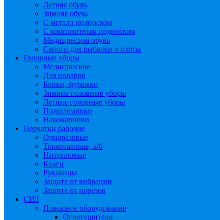
Летняя обувь
Зимняя обувь
С металл подноском
С композитным подноском
Медицинская обувь
Сапоги для рыбалки и охоты
Головные уборы
Медицинские
Для поваров
Кепки, фуражки
Зимние головные уборы
Летние головные уборы
Подшлемники
Накомарники
Перчатки рабочие
Одноразовые
Трикотажные, х/б
Нитриловые
Краги
Рукавицы
Защита от вибрации
Защита от порезов
СИЗ
Пожарное оборудование
Огнетушители