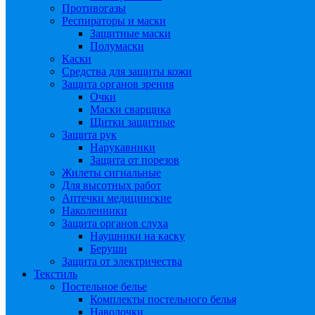
Противогазы
Респираторы и маски
Защитные маски
Полумаски
Каски
Средства для защиты кожи
Защита органов зрения
Очки
Маски сварщика
Щитки защитные
Защита рук
Нарукавники
Защита от порезов
Жилеты сигнальные
Для высотных работ
Аптечки медицинские
Наколенники
Защита органов слуха
Наушники на каску
Беруши
Защита от электричества
Текстиль
Постельное белье
Комплекты постельного белья
Наволочки