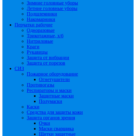
Зимние головные уборы
Летние головные уборы
Подшлемники
Накомарники
Перчатки рабочие
Одноразовые
Трикотажные, х/б
Нитриловые
Краги
Рукавицы
Защита от вибрации
Защита от порезов
СИЗ
Пожарное оборудование
Огнетушители
Противогазы
Респираторы и маски
Защитные маски
Полумаски
Каски
Средства для защиты кожи
Защита органов зрения
Очки
Маски сварщика
Щитки защитные