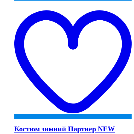
t
w
Костюм зимний Партнер NEW