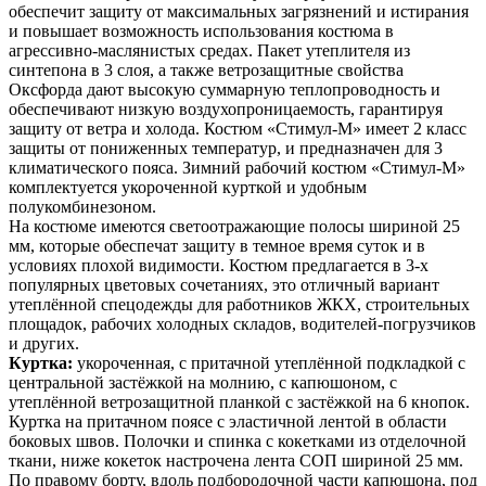
обеспечит защиту от максимальных загрязнений и истирания
и повышает возможность использования костюма в
агрессивно-маслянистых средах. Пакет утеплителя из
синтепона в 3 слоя, а также ветрозащитные свойства
Оксфорда дают высокую суммарную теплопроводность и
обеспечивают низкую воздухопроницаемость, гарантируя
защиту от ветра и холода. Костюм «Стимул-М» имеет 2 класс
защиты от пониженных температур, и предназначен для 3
климатического пояса. Зимний рабочий костюм «Стимул-М»
комплектуется укороченной курткой и удобным
полукомбинезоном.
На костюме имеются светоотражающие полосы шириной 25
мм, которые обеспечат защиту в темное время суток и в
условиях плохой видимости. Костюм предлагается в 3-х
популярных цветовых сочетаниях, это отличный вариант
утеплённой спецодежды для работников ЖКХ, строительных
площадок, рабочих холодных складов, водителей-погрузчиков
и других.
Куртка:
укороченная, с притачной утеплённой подкладкой с
центральной застёжкой на молнию, с капюшоном, с
утеплённой ветрозащитной планкой с застёжкой на 6 кнопок.
Куртка на притачном поясе с эластичной лентой в области
боковых швов. Полочки и спинка с кокетками из отделочной
ткани, ниже кокеток настрочена лента СОП шириной 25 мм.
По правому борту, вдоль подбородочной части капюшона, под