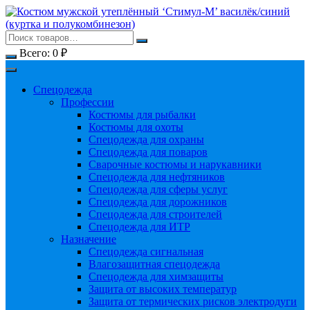
Перейти
к
содержимому
Всего:
0
₽
Спецодежда
Профессии
Костюмы для рыбалки
Костюмы для охоты
Спецодежда для охраны
Спецодежда для поваров
Сварочные костюмы и нарукавники
Спецодежда для нефтяников
Спецодежда для сферы услуг
Спецодежда для дорожников
Спецодежда для строителей
Спецодежда для ИТР
Назначение
Спецодежда сигнальная
Влагозащитная спецодежда
Спецодежда для химзащиты
Защита от высоких температур
Защита от термических рисков электродуги