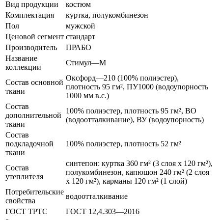
Вид продукции
костюм
Комплектация
куртка, полукомбинезон
Пол
мужской
Ценовой сегмент
стандарт
Производитель
ПРАБО
Название
Стимул—М
коллекции
Оксфорд—210 (100% полиэстер),
Состав основной
плотность 95 гм², ПУ1000 (водоупорность
ткани
1000 мм в.с.)
Состав
100% полиэстер, плотность 95 гм², ВО
дополнительной
(водоотталкивание), ВУ (водоупорность)
ткани
Состав
подкладочной
100% полиэстер, плотность 52 гм²
ткани
синтепон: куртка 360 гм² (3 слоя х 120 гм²),
Состав
полукомбинезон, капюшон 240 гм² (2 слоя
утеплителя
х 120 гм²), карманы 120 гм² (1 слой)
Потребительские
водоотталкивание
свойства
ГОСТ ТРТС
ГОСТ 12,4.303—2016