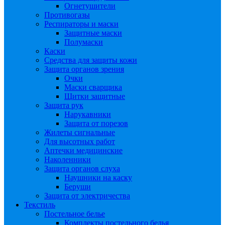
Огнетушители
Противогазы
Респираторы и маски
Защитные маски
Полумаски
Каски
Средства для защиты кожи
Защита органов зрения
Очки
Маски сварщика
Щитки защитные
Защита рук
Нарукавники
Защита от порезов
Жилеты сигнальные
Для высотных работ
Аптечки медицинские
Наколенники
Защита органов слуха
Наушники на каску
Беруши
Защита от электричества
Текстиль
Постельное белье
Комплекты постельного белья