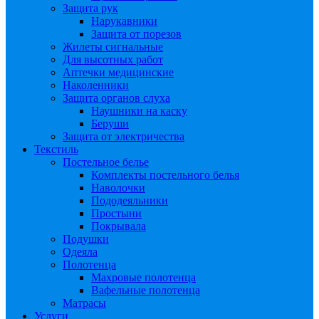
Защита рук
Нарукавники
Защита от порезов
Жилеты сигнальные
Для высотных работ
Аптечки медицинские
Наколенники
Защита органов слуха
Наушники на каску
Беруши
Защита от электричества
Текстиль
Постельное белье
Комплекты постельного белья
Наволочки
Пододеяльники
Простыни
Покрывала
Подушки
Одеяла
Полотенца
Махровые полотенца
Вафельные полотенца
Матрасы
Услуги