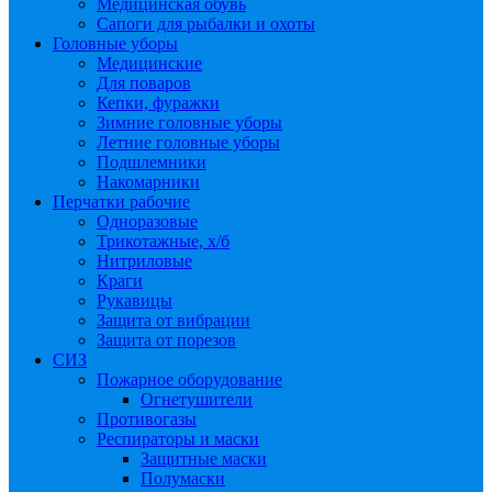
Медицинская обувь
Сапоги для рыбалки и охоты
Головные уборы
Медицинские
Для поваров
Кепки, фуражки
Зимние головные уборы
Летние головные уборы
Подшлемники
Накомарники
Перчатки рабочие
Одноразовые
Трикотажные, х/б
Нитриловые
Краги
Рукавицы
Защита от вибрации
Защита от порезов
СИЗ
Пожарное оборудование
Огнетушители
Противогазы
Респираторы и маски
Защитные маски
Полумаски