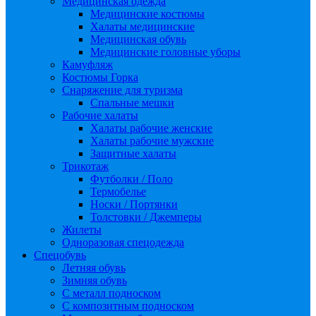
Медицинская одежда
Медицинские костюмы
Халаты медицинские
Медицинская обувь
Медицинские головные уборы
Камуфляж
Костюмы Горка
Снаряжение для туризма
Спальные мешки
Рабочие халаты
Халаты рабочие женские
Халаты рабочие мужские
Защитные халаты
Трикотаж
Футболки / Поло
Термобелье
Носки / Портянки
Толстовки / Джемперы
Жилеты
Одноразовая спецодежда
Спецобувь
Летняя обувь
Зимняя обувь
С металл подноском
С композитным подноском