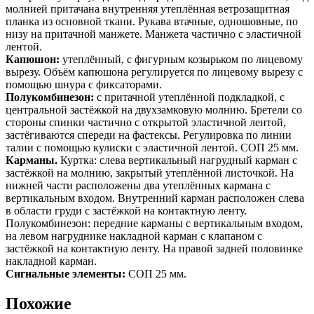
молнией притачана внутренняя утеплённая ветрозащитная
планка из основной ткани. Рукава втачные, одношовные, по
низу на притачной манжете. Манжета частично с эластичной
лентой.
Капюшон:
утеплённый, с фигурным козырьком по лицевому
вырезу. Объём капюшона регулируется по лицевому вырезу с
помощью шнура с фиксаторами.
Полукомбинезон:
с притачной утеплённой подкладкой, с
центральной застёжкой на двухзамковую молнию. Бретели со
стороны спинки частично с открытой эластичной лентой,
застёгиваются спереди на фастексы. Регулировка по линии
талии с помощью кулиски с эластичной лентой. СОП 25 мм.
Карманы.
Куртка: слева вертикальный нагрудный карман с
застёжкой на молнию, закрытый утеплённой листочкой. На
нижней части расположены два утеплённых кармана с
вертикальным входом. Внутренний карман расположен слева
в области груди с застёжкой на контактную ленту.
Полукомбинезон: передние карманы с вертикальным входом,
на левом нагруднике накладной карман с клапаном с
застёжкой на контактную ленту. На правой задней половинке
накладной карман.
Сигнальные элементы:
СОП 25 мм.
Похожие