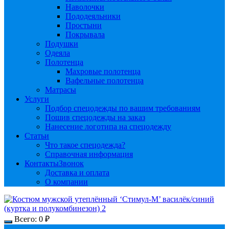
Наволочки
Пододеяльники
Простыни
Покрывала
Подушки
Одеяла
Полотенца
Махровые полотенца
Вафельные полотенца
Матрасы
Услуги
Подбор спецодежды по вашим требованиям
Пошив спецодежды на заказ
Нанесение логотипа на спецодежду
Статьи
Что такое спецодежда?
Справочная информация
Контакты
Звонок
Доставка и оплата
О компании
Всего:
0
₽