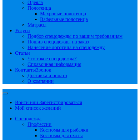
Одеяла
Полотенца
Махровые полотенца
Вафельные полотенца
Матрасы
Услуги
Подбор спецодежды по вашим требованиям
Пошив спецодежды на заказ
Нанесение логотипа на спецодежду
Статьи
Что такое спецодежда?
Справочная информация
Контакты
Звонок
Доставка и оплата
О компании
Войти или Зарегистрироваться
Мой список желаний
Спецодежда
Профессии
Костюмы для рыбалки
Костюмы для охоты