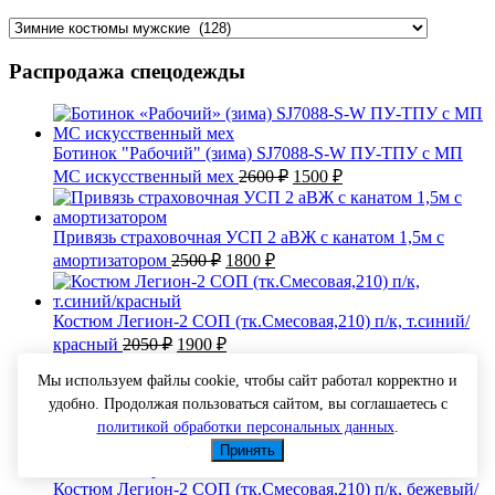
Распродажа спецодежды
Ботинок "Рабочий" (зима) SJ7088-S-W ПУ-ТПУ с МП
Первоначальная
Текущая
МС искусственный мех
2600
₽
1500
₽
цена
цена:
составляла
1500 ₽.
2600 ₽.
Привязь страховочная УСП 2 аВЖ с канатом 1,5м с
Первоначальная
Текущая
амортизатором
2500
₽
1800
₽
цена
цена:
составляла
1800 ₽.
2500 ₽.
Костюм Легион-2 СОП (тк.Смесовая,210) п/к, т.синий/
Первоначальная
Текущая
красный
2050
₽
1900
₽
цена
цена:
составляла
Мы используем файлы cookie, чтобы сайт работал корректно и
1900 ₽.
2050 ₽.
удобно. Продолжая пользоваться сайтом, вы соглашаетесь с
Костюм женский Магнолия (тк.ТиСи), т.серый/
Первоначальная
Текущая
политикой обработки персональных данных
.
оранжевый
2500
₽
2300
₽
цена
цена:
Принять
составляла
2300 ₽.
2500 ₽.
Костюм Легион-2 СОП (тк.Смесовая,210) п/к, бежевый/