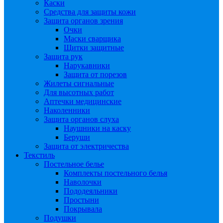
Каски
Средства для защиты кожи
Защита органов зрения
Очки
Маски сварщика
Щитки защитные
Защита рук
Нарукавники
Защита от порезов
Жилеты сигнальные
Для высотных работ
Аптечки медицинские
Наколенники
Защита органов слуха
Наушники на каску
Беруши
Защита от электричества
Текстиль
Постельное белье
Комплекты постельного белья
Наволочки
Пододеяльники
Простыни
Покрывала
Подушки