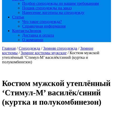
Подбор спецодежды по вашим требованиям
Пошив спецодежды на заказ
Нанесение логотипа на спецодежду
Статьи
Что такое спецодежда?
Справочная информация
Контакты
Звонок
Доставка и оплата
О компании
Главная
/
Спецодежда
/
Зимняя спецодежда
/
Зимние
костюмы
/
Зимние костюмы мужские
/ Костюм мужской
утеплённый ‘Стимул-М’ василёк/синий (куртка и
полукомбинезон)
Костюм мужской утеплённый
‘Стимул-М’ василёк/синий
(куртка и полукомбинезон)