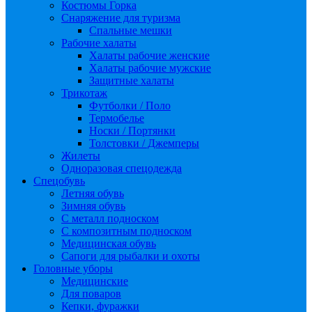
Костюмы Горка
Снаряжение для туризма
Спальные мешки
Рабочие халаты
Халаты рабочие женские
Халаты рабочие мужские
Защитные халаты
Трикотаж
Футболки / Поло
Термобелье
Носки / Портянки
Толстовки / Джемперы
Жилеты
Одноразовая спецодежда
Спецобувь
Летняя обувь
Зимняя обувь
С металл подноском
С композитным подноском
Медицинская обувь
Сапоги для рыбалки и охоты
Головные уборы
Медицинские
Для поваров
Кепки, фуражки