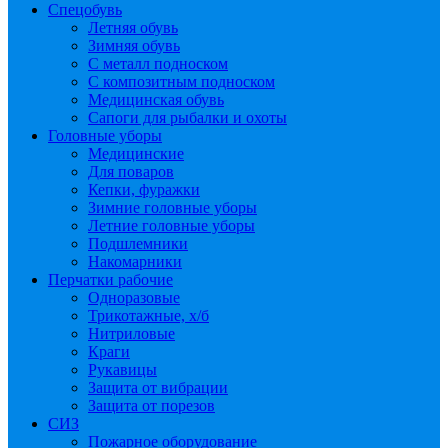
Спецобувь
Летняя обувь
Зимняя обувь
С металл подноском
С композитным подноском
Медицинская обувь
Сапоги для рыбалки и охоты
Головные уборы
Медицинские
Для поваров
Кепки, фуражки
Зимние головные уборы
Летние головные уборы
Подшлемники
Накомарники
Перчатки рабочие
Одноразовые
Трикотажные, х/б
Нитриловые
Краги
Рукавицы
Защита от вибрации
Защита от порезов
СИЗ
Пожарное оборудование