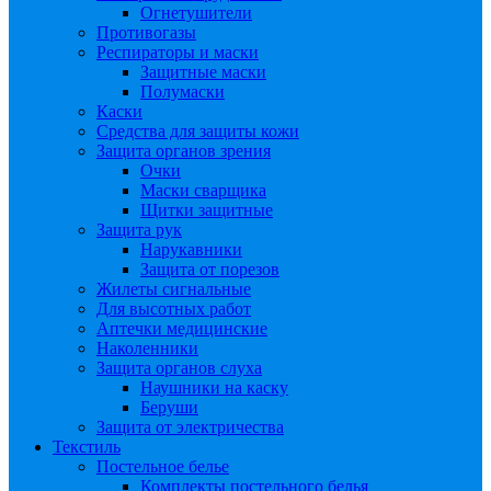
Огнетушители
Противогазы
Респираторы и маски
Защитные маски
Полумаски
Каски
Средства для защиты кожи
Защита органов зрения
Очки
Маски сварщика
Щитки защитные
Защита рук
Нарукавники
Защита от порезов
Жилеты сигнальные
Для высотных работ
Аптечки медицинские
Наколенники
Защита органов слуха
Наушники на каску
Беруши
Защита от электричества
Текстиль
Постельное белье
Комплекты постельного белья