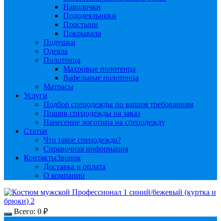
Наволочки
Пододеяльники
Простыни
Покрывала
Подушки
Одеяла
Полотенца
Махровые полотенца
Вафельные полотенца
Матрасы
Услуги
Подбор спецодежды по вашим требованиям
Пошив спецодежды на заказ
Нанесение логотипа на спецодежду
Статьи
Что такое спецодежда?
Справочная информация
Контакты
Звонок
Доставка и оплата
О компании
Всего:
0
₽