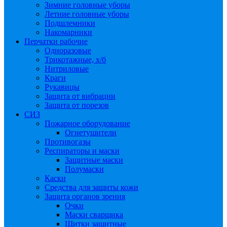
Зимние головные уборы
Летние головные уборы
Подшлемники
Накомарники
Перчатки рабочие
Одноразовые
Трикотажные, х/б
Нитриловые
Краги
Рукавицы
Защита от вибрации
Защита от порезов
СИЗ
Пожарное оборудование
Огнетушители
Противогазы
Респираторы и маски
Защитные маски
Полумаски
Каски
Средства для защиты кожи
Защита органов зрения
Очки
Маски сварщика
Щитки защитные