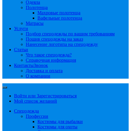
Одеяла
Полотенца
Махровые полотенца
Вафельные полотенца
Матрасы
Услуги
Подбор спецодежды по вашим требованиям
Пошив спецодежды на заказ
Нанесение логотипа на спецодежду
Статьи
Что такое спецодежда?
Справочная информация
Контакты
Звонок
Доставка и оплата
О компании
Войти или Зарегистрироваться
Мой список желаний
Спецодежда
Профессии
Костюмы для рыбалки
Костюмы для охоты