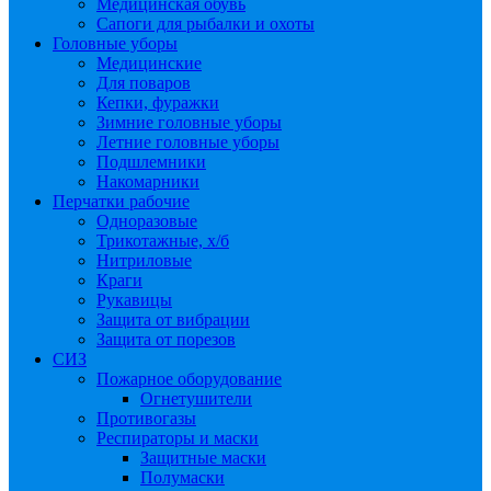
Медицинская обувь
Сапоги для рыбалки и охоты
Головные уборы
Медицинские
Для поваров
Кепки, фуражки
Зимние головные уборы
Летние головные уборы
Подшлемники
Накомарники
Перчатки рабочие
Одноразовые
Трикотажные, х/б
Нитриловые
Краги
Рукавицы
Защита от вибрации
Защита от порезов
СИЗ
Пожарное оборудование
Огнетушители
Противогазы
Респираторы и маски
Защитные маски
Полумаски