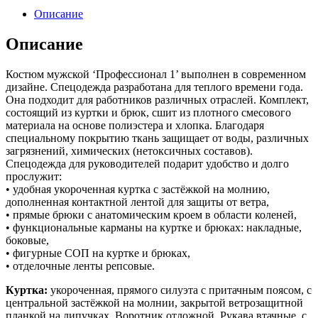
Описание
Описание
Костюм мужской ‘Профессионал 1’ выполнен в современном
дизайне. Спецодежда разработана для теплого времени года.
Она подходит для работников различных отраслей. Комплект,
состоящий из куртки и брюк, сшит из плотного смесового
материала на основе полиэстера и хлопка. Благодаря
специальному покрытию ткань защищает от воды, различных
загрязнений, химических (нетоксичных составов).
Спецодежда для руководителей подарит удобство и долго
прослужит:
• удобная укороченная куртка с застёжкой на молнию,
дополненная контактной лентой для защиты от ветра,
• прямые брюки с анатомическим кроем в области коленей,
• функциональные карманы на куртке и брюках: накладные,
боковые,
• фигурные СОП на куртке и брюках,
• отделочные ленты репсовые.
Куртка:
укороченная, прямого силуэта c притачным поясом, с
центральной застёжкой на молнии, закрытой ветрозащитной
планкой на липучках. Воротник отложной. Рукава втачные, с