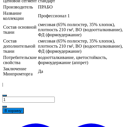
Ценовой сегмент
стандарт
Производитель
ПРАБО
Название
Профессионал 1
коллекции
смесовая (65% полиэстер, 35% хлопок),
Состав основной
плотность 210 гм², ВО (водоотталкивание),
ткани
ФД (формоудержание)
Состав
смесовая (65% полиэстер, 35% хлопок),
дополнительной
плотность 210 гм², ВО (водоотталкивание),
ткани
ФД (формоудержание)
Потребительские
водоотталкивание, цветостойкость,
свойства
формоудержание (аппрет)
Заключение
Да
Минпромторга
|
Количество
товара
Костюм
В корзину
мужской
Профессионал
t
1
w