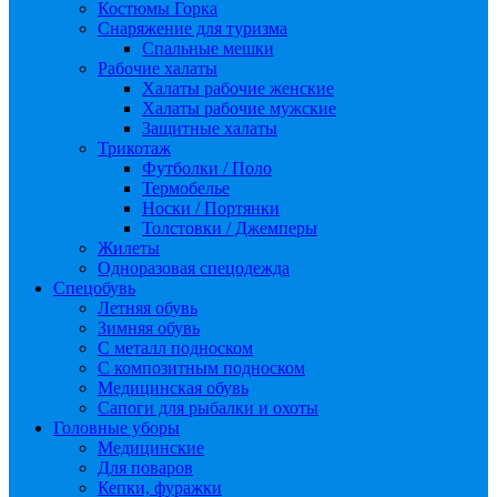
Костюмы Горка
Снаряжение для туризма
Спальные мешки
Рабочие халаты
Халаты рабочие женские
Халаты рабочие мужские
Защитные халаты
Трикотаж
Футболки / Поло
Термобелье
Носки / Портянки
Толстовки / Джемперы
Жилеты
Одноразовая спецодежда
Спецобувь
Летняя обувь
Зимняя обувь
С металл подноском
С композитным подноском
Медицинская обувь
Сапоги для рыбалки и охоты
Головные уборы
Медицинские
Для поваров
Кепки, фуражки