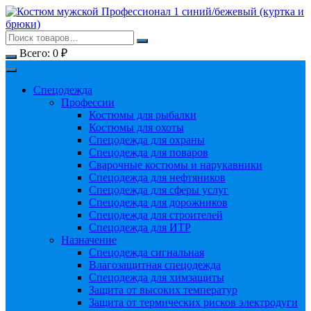
Перейти
к
содержимому
Всего:
0
₽
Спецодежда
Профессии
Костюмы для рыбалки
Костюмы для охоты
Спецодежда для охраны
Спецодежда для поваров
Сварочные костюмы и нарукавники
Спецодежда для нефтяников
Спецодежда для сферы услуг
Спецодежда для дорожников
Спецодежда для строителей
Спецодежда для ИТР
Назначение
Спецодежда сигнальная
Влагозащитная спецодежда
Спецодежда для химзащиты
Защита от высоких температур
Защита от термических рисков электродуги