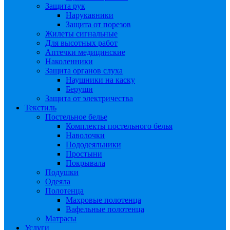
Защита рук
Нарукавники
Защита от порезов
Жилеты сигнальные
Для высотных работ
Аптечки медицинские
Наколенники
Защита органов слуха
Наушники на каску
Беруши
Защита от электричества
Текстиль
Постельное белье
Комплекты постельного белья
Наволочки
Пододеяльники
Простыни
Покрывала
Подушки
Одеяла
Полотенца
Махровые полотенца
Вафельные полотенца
Матрасы
Услуги