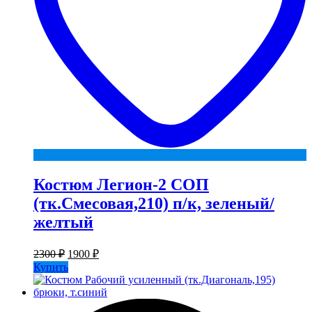
Костюм Легион-2 СОП
(тк.Смесовая,210) п/к, зеленый/
желтый
Первоначальная
Текущая
2300
₽
1900
₽
цена
цена:
Купить
составляла
1900 ₽.
2300 ₽.