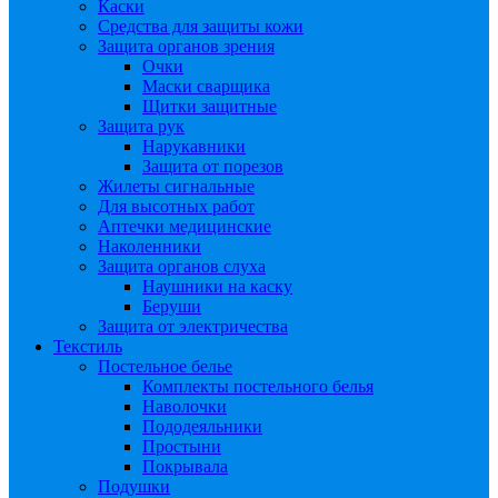
Каски
Средства для защиты кожи
Защита органов зрения
Очки
Маски сварщика
Щитки защитные
Защита рук
Нарукавники
Защита от порезов
Жилеты сигнальные
Для высотных работ
Аптечки медицинские
Наколенники
Защита органов слуха
Наушники на каску
Беруши
Защита от электричества
Текстиль
Постельное белье
Комплекты постельного белья
Наволочки
Пододеяльники
Простыни
Покрывала
Подушки