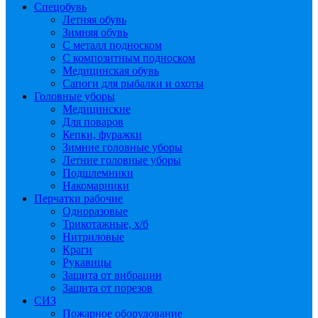
Спецобувь
Летняя обувь
Зимняя обувь
С металл подноском
С композитным подноском
Медицинская обувь
Сапоги для рыбалки и охоты
Головные уборы
Медицинские
Для поваров
Кепки, фуражки
Зимние головные уборы
Летние головные уборы
Подшлемники
Накомарники
Перчатки рабочие
Одноразовые
Трикотажные, х/б
Нитриловые
Краги
Рукавицы
Защита от вибрации
Защита от порезов
СИЗ
Пожарное оборудование