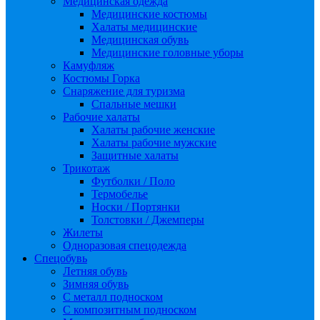
Медицинская одежда
Медицинские костюмы
Халаты медицинские
Медицинская обувь
Медицинские головные уборы
Камуфляж
Костюмы Горка
Снаряжение для туризма
Спальные мешки
Рабочие халаты
Халаты рабочие женские
Халаты рабочие мужские
Защитные халаты
Трикотаж
Футболки / Поло
Термобелье
Носки / Портянки
Толстовки / Джемперы
Жилеты
Одноразовая спецодежда
Спецобувь
Летняя обувь
Зимняя обувь
С металл подноском
С композитным подноском