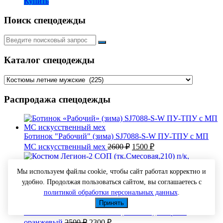
Купить
Поиск спецодежды
Искать:
Каталог спецодежды
Распродажа спецодежды
Ботинок "Рабочий" (зима) SJ7088-S-W ПУ-ТПУ с МП
Первоначальная
Текущая
МС искусственный мех
2600
₽
1500
₽
цена
цена:
составляла
1500 ₽.
Мы используем файлы cookie, чтобы сайт работал корректно и
2600 ₽.
Костюм Легион-2 СОП (тк.Смесовая,210) п/к, т.синий/
удобно. Продолжая пользоваться сайтом, вы соглашаетесь с
Первоначальная
Текущая
красный
2050
₽
1900
₽
цена
цена:
политикой обработки персональных данных
.
составляла
1900 ₽.
Принять
2050 ₽.
Костюм женский Магнолия (тк.ТиСи), т.серый/
Первоначальная
Текущая
оранжевый
2500
₽
2300
₽