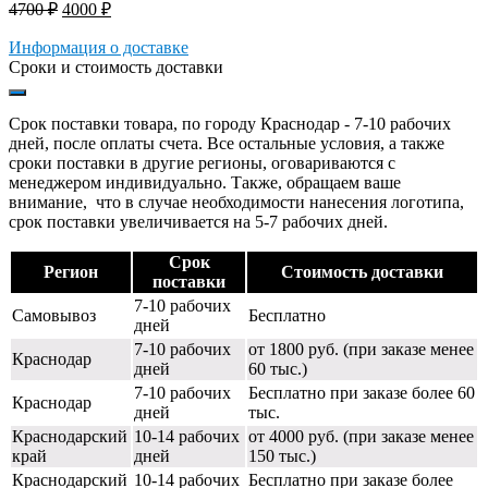
Первоначальная
Текущая
4700
₽
4000
₽
цена
цена:
составляла
Информация о доставке
4000 ₽.
Сроки и стоимость доставки
4700 ₽.
Срок поставки товара, по городу Краснодар - 7-10 рабочих
дней, после оплаты счета. Все остальные условия, а также
сроки поставки в другие регионы, оговариваются с
менеджером индивидуально. Также, обращаем ваше
внимание, что в случае необходимости нанесения логотипа,
срок поставки увеличивается на 5-7 рабочих дней.
Срок
Регион
Стоимость доставки
поставки
7-10 рабочих
Самовывоз
Бесплатно
дней
7-10 рабочих
от 1800 руб. (при заказе менее
Краснодар
дней
60 тыс.)
7-10 рабочих
Бесплатно при заказе более 60
Краснодар
дней
тыс.
Краснодарский
10-14 рабочих
от 4000 руб. (при заказе менее
край
дней
150 тыс.)
Краснодарский
10-14 рабочих
Бесплатно при заказе более