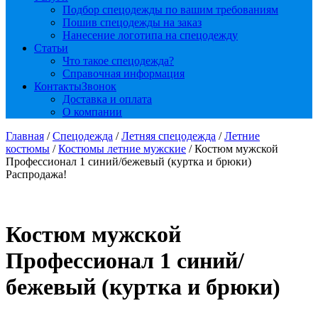
Подбор спецодежды по вашим требованиям
Пошив спецодежды на заказ
Нанесение логотипа на спецодежду
Статьи
Что такое спецодежда?
Справочная информация
Контакты
Звонок
Доставка и оплата
О компании
Главная
/
Спецодежда
/
Летняя спецодежда
/
Летние
костюмы
/
Костюмы летние мужские
/ Костюм мужской
Профессионал 1 синий/бежевый (куртка и брюки)
Распродажа!
Костюм мужской
Профессионал 1 синий/
бежевый (куртка и брюки)