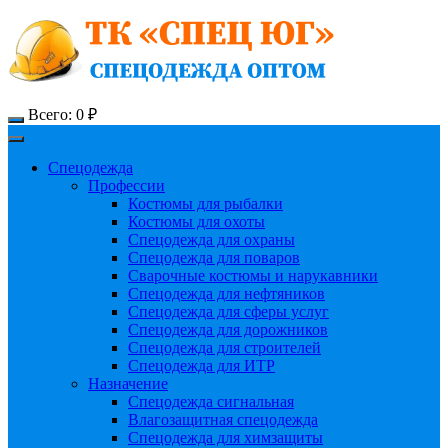
Всего:
0
₽
Спецодежда
Профессии
Костюмы для рыбалки
Костюмы для охоты
Спецодежда для охраны
Спецодежда для поваров
Сварочные костюмы и нарукавники
Спецодежда для нефтяников
Спецодежда для сферы услуг
Спецодежда для дорожников
Спецодежда для строителей
Спецодежда для ИТР
Назначение
Спецодежда сигнальная
Влагозащитная спецодежда
Спецодежда для химзащиты