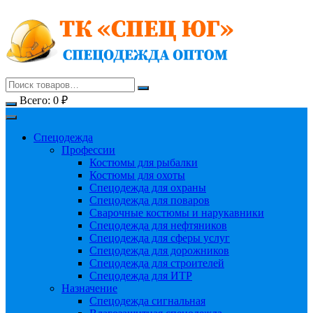
Перейти
к
содержимому
Всего:
0
₽
Спецодежда
Профессии
Костюмы для рыбалки
Костюмы для охоты
Спецодежда для охраны
Спецодежда для поваров
Сварочные костюмы и нарукавники
Спецодежда для нефтяников
Спецодежда для сферы услуг
Спецодежда для дорожников
Спецодежда для строителей
Спецодежда для ИТР
Назначение
Спецодежда сигнальная