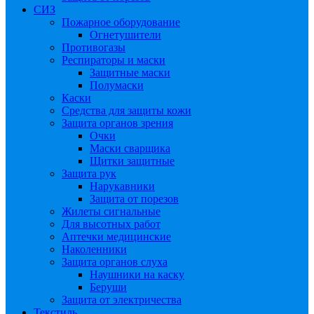
СИЗ
Пожарное оборудование
Огнетушители
Противогазы
Респираторы и маски
Защитные маски
Полумаски
Каски
Средства для защиты кожи
Защита органов зрения
Очки
Маски сварщика
Щитки защитные
Защита рук
Нарукавники
Защита от порезов
Жилеты сигнальные
Для высотных работ
Аптечки медицинские
Наколенники
Защита органов слуха
Наушники на каску
Беруши
Защита от электричества
Текстиль