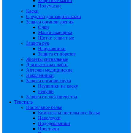
Защитные маски
Полумаски
Каски
Средства для защиты кожи
Защита органов зрения
Очки
Маски сварщика
Щитки защитные
Защита рук
Нарукавники
Защита от порезов
Жилеты сигнальные
Для высотных работ
Аптечки медицинские
Наколенники
Защита органов слуха
Наушники на каску
Беруши
Защита от электричества
Текстиль
Постельное белье
Комплекты постельного белья
Наволочки
Пододеяльники
Простыни