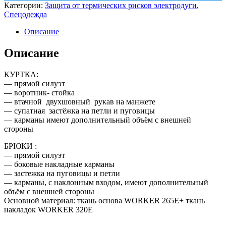
Категории:
Защита от термических рисков электродуги
,
Спецодежда
Описание
Описание
КУРТКА:
— прямой силуэт
— воротник- стойка
— втачной двухшовный рукав на манжете
— супатная застёжка на петли и пуговицы
— карманы имеют дополнительный объём с внешней
стороны
БРЮКИ :
— прямой силуэт
— боковые накладные карманы
— застежка на пуговицы и петли
— карманы, с наклонным входом, имеют дополнительный
объём с внешней стороны
Основной материал: ткань основа WORKER 265E+ ткань
накладок WORKER 320Е