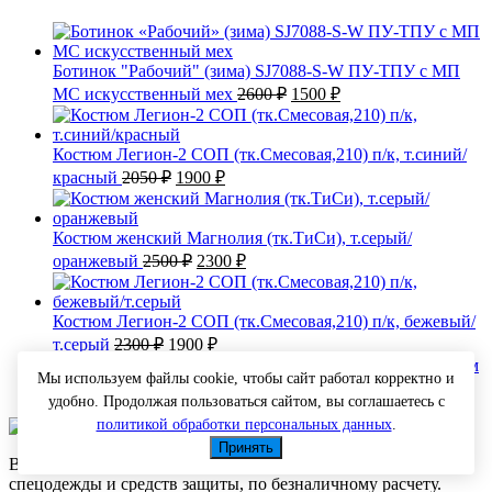
Ботинок "Рабочий" (зима) SJ7088-S-W ПУ-ТПУ с МП
Первоначальная
Текущая
МС искусственный мех
2600
₽
1500
₽
цена
цена:
составляла
1500 ₽.
2600 ₽.
Костюм Легион-2 СОП (тк.Смесовая,210) п/к, т.синий/
Первоначальная
Текущая
красный
2050
₽
1900
₽
цена
цена:
составляла
1900 ₽.
2050 ₽.
Костюм женский Магнолия (тк.ТиСи), т.серый/
Первоначальная
Текущая
оранжевый
2500
₽
2300
₽
цена
цена:
составляла
2300 ₽.
2500 ₽.
Костюм Легион-2 СОП (тк.Смесовая,210) п/к, бежевый/
Первоначальная
Текущая
т.серый
2300
₽
1900
₽
цена
цена:
Костюм
Мы используем файлы cookie, чтобы сайт работал корректно и
составляла
1900 ₽.
Первоначаль
Текущ
утепленный СТАНДАРТ ОКСФОРД
3900
₽
2500
₽
удобно. Продолжая пользоваться сайтом, вы соглашаетесь с
2300 ₽.
цена
цена:
составляла
политикой обработки персональных данных
.
2500 ₽
3900 ₽.
Принять
Внимание! Осуществляется только оптовая продажа
спецодежды и средств защиты, по безналичному расчету.