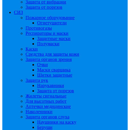
Защита от вибрации
Защита от порезов
СИЗ
Пожарное оборудование
Огнетушители
Противогазы
Респираторы и маски
Защитные маски
Полумаски
Каски
Средства для защиты кожи
Защита органов зрения
Очки
Маски сварщика
Щитки защитные
Защита рук
Нарукавники
Защита от порезов
Жилеты сигнальные
Для высотных работ
Аптечки медицинские
Наколенники
Защита органов слуха
Наушники на каску
Беруши