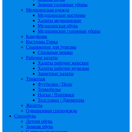
Зимние головные уборы
Медицинская одежда
Медицинские костюмы
Халаты медицинские
Медицинская обувь
Медицинские головные уборы
Камуфляж
Костюмы Горка
Снаряжение для туризма
Спальные мешки
Рабочие халаты
Халаты рабочие женские
Халаты рабочие мужские
Защитные халаты
Трикотаж
Футболки / Поло
Термобелье
Носки / Портянки
Толстовки / Джемперы
Жилеты
Одноразовая спецодежда
Спецобувь
Летняя обувь
Зимняя обувь
С металл подноском