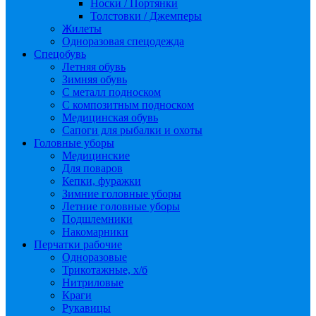
Носки / Портянки
Толстовки / Джемперы
Жилеты
Одноразовая спецодежда
Спецобувь
Летняя обувь
Зимняя обувь
С металл подноском
С композитным подноском
Медицинская обувь
Сапоги для рыбалки и охоты
Головные уборы
Медицинские
Для поваров
Кепки, фуражки
Зимние головные уборы
Летние головные уборы
Подшлемники
Накомарники
Перчатки рабочие
Одноразовые
Трикотажные, х/б
Нитриловые
Краги
Рукавицы