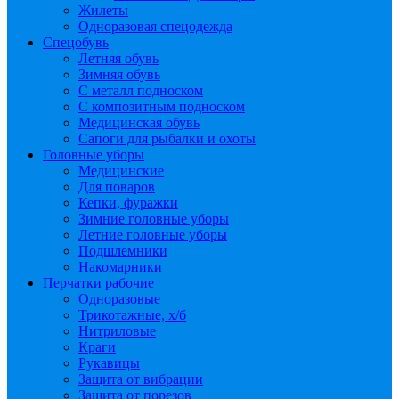
Жилеты
Одноразовая спецодежда
Спецобувь
Летняя обувь
Зимняя обувь
С металл подноском
С композитным подноском
Медицинская обувь
Сапоги для рыбалки и охоты
Головные уборы
Медицинские
Для поваров
Кепки, фуражки
Зимние головные уборы
Летние головные уборы
Подшлемники
Накомарники
Перчатки рабочие
Одноразовые
Трикотажные, х/б
Нитриловые
Краги
Рукавицы
Защита от вибрации
Защита от порезов