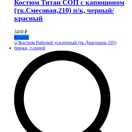
Костюм Титан СОП с капюшоном
(тк.Смесовая,210) п/к, черный/
красный
3450
₽
Купить