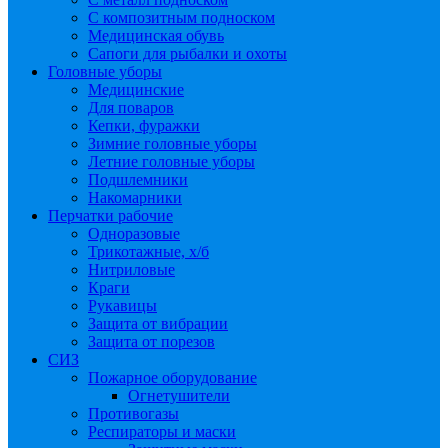
С композитным подноском
Медицинская обувь
Сапоги для рыбалки и охоты
Головные уборы
Медицинские
Для поваров
Кепки, фуражки
Зимние головные уборы
Летние головные уборы
Подшлемники
Накомарники
Перчатки рабочие
Одноразовые
Трикотажные, х/б
Нитриловые
Краги
Рукавицы
Защита от вибрации
Защита от порезов
СИЗ
Пожарное оборудование
Огнетушители
Противогазы
Респираторы и маски