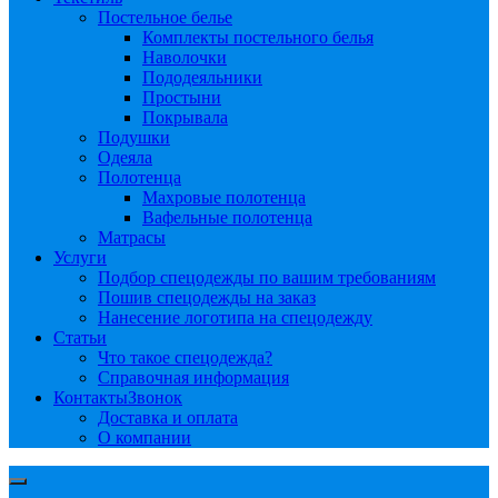
Постельное белье
Комплекты постельного белья
Наволочки
Пододеяльники
Простыни
Покрывала
Подушки
Одеяла
Полотенца
Махровые полотенца
Вафельные полотенца
Матрасы
Услуги
Подбор спецодежды по вашим требованиям
Пошив спецодежды на заказ
Нанесение логотипа на спецодежду
Статьи
Что такое спецодежда?
Справочная информация
Контакты
Звонок
Доставка и оплата
О компании