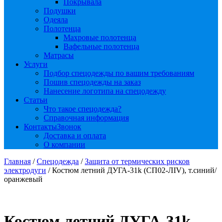
Покрывала
Подушки
Одеяла
Полотенца
Махровые полотенца
Вафельные полотенца
Матрасы
Услуги
Подбор спецодежды по вашим требованиям
Пошив спецодежды на заказ
Нанесение логотипа на спецодежду
Статьи
Что такое спецодежда?
Справочная информация
Контакты
Звонок
Доставка и оплата
О компании
Главная
/
Спецодежда
/
Защита от термических рисков
электродуги
/ Костюм летний ДУГА-31k (СП02-ЛIV), т.синий/
оранжевый
Костюм летний ДУГА-31k