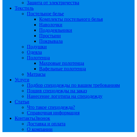
Защита от электричества
Текстиль
Постельное белье
Комплекты постельного белья
Наволочки
Пододеяльники
Простыни
Покрывала
Подушки
Одеяла
Полотенца
Махровые полотенца
Вафельные полотенца
Матрасы
Услуги
Подбор спецодежды по вашим требованиям
Пошив спецодежды на заказ
Нанесение логотипа на спецодежду
Статьи
Что такое спецодежда?
Справочная информация
Контакты
Звонок
Доставка и оплата
О компании