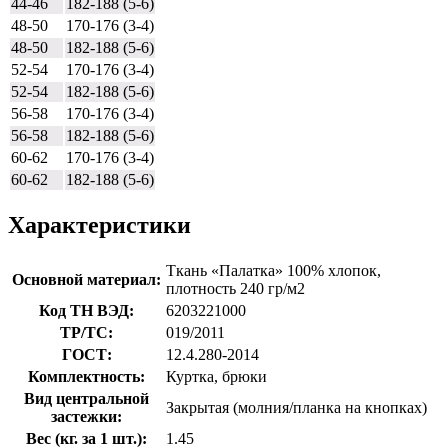
44-46
182-188 (5-6)
48-50
170-176 (3-4)
48-50
182-188 (5-6)
52-54
170-176 (3-4)
52-54
182-188 (5-6)
56-58
170-176 (3-4)
56-58
182-188 (5-6)
60-62
170-176 (3-4)
60-62
182-188 (5-6)
Характеристики
Ткань «Палатка» 100% хлопок,
Основной материал:
плотность 240 гр/м2
Код ТН ВЭД:
6203221000
ТР/ТС:
019/2011
ГОСТ:
12.4.280-2014
Комплектность:
Куртка, брюки
Вид центральной
Закрытая (молния/планка на кнопках)
застежки:
Вес (кг. за 1 шт.):
1.45