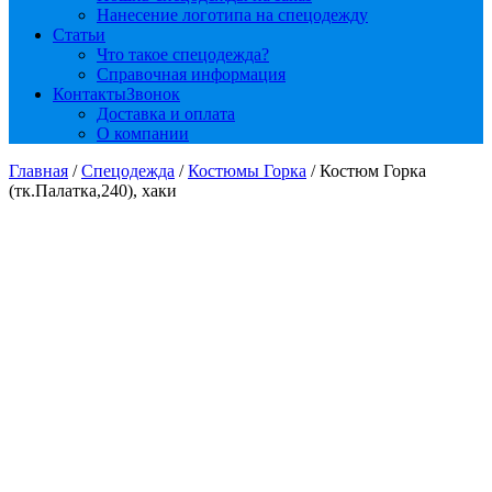
Нанесение логотипа на спецодежду
Статьи
Что такое спецодежда?
Справочная информация
Контакты
Звонок
Доставка и оплата
О компании
Главная
/
Спецодежда
/
Костюмы Горка
/ Костюм Горка
(тк.Палатка,240), хаки