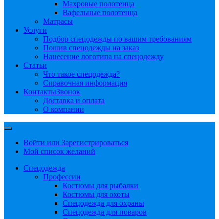
Махровые полотенца
Вафельные полотенца
Матрасы
Услуги
Подбор спецодежды по вашим требованиям
Пошив спецодежды на заказ
Нанесение логотипа на спецодежду
Статьи
Что такое спецодежда?
Справочная информация
Контакты
Звонок
Доставка и оплата
О компании
Войти или Зарегистрироваться
Мой список желаний
Спецодежда
Профессии
Костюмы для рыбалки
Костюмы для охоты
Спецодежда для охраны
Спецодежда для поваров