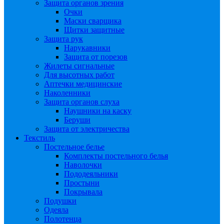
Защита органов зрения
Очки
Маски сварщика
Щитки защитные
Защита рук
Нарукавники
Защита от порезов
Жилеты сигнальные
Для высотных работ
Аптечки медицинские
Наколенники
Защита органов слуха
Наушники на каску
Беруши
Защита от электричества
Текстиль
Постельное белье
Комплекты постельного белья
Наволочки
Пододеяльники
Простыни
Покрывала
Подушки
Одеяла
Полотенца