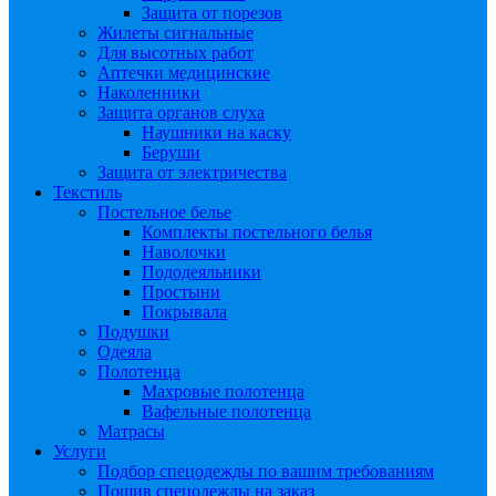
Защита от порезов
Жилеты сигнальные
Для высотных работ
Аптечки медицинские
Наколенники
Защита органов слуха
Наушники на каску
Беруши
Защита от электричества
Текстиль
Постельное белье
Комплекты постельного белья
Наволочки
Пододеяльники
Простыни
Покрывала
Подушки
Одеяла
Полотенца
Махровые полотенца
Вафельные полотенца
Матрасы
Услуги
Подбор спецодежды по вашим требованиям
Пошив спецодежды на заказ