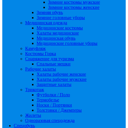
Зимние костюмы мужские
Зимние костюмы женские
Зимняя обувь
Зимние головные уборы
Медицинская одежда
Медицинские костюмы
Халаты медицинские
Медицинская обувь
Медицинские головные уборы
Камуфляж
Костюмы Горка
Снаряжение для туризма
Спальные мешки
Рабочие халаты
Халаты рабочие женские
Халаты рабочие мужские
Защитные халаты
Трикотаж
Футболки / Поло
Термобелье
Носки / Портянки
Толстовки / Джемперы
Жилеты
Одноразовая спецодежда
Спецобувь