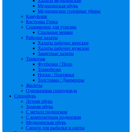
Халаты медицинские
Медицинская обувь
Медицинские головные уборы
Камуфляж
Костюмы Горка
Снаряжение для туризма
Спальные мешки
Рабочие халаты
Халаты рабочие женские
Халаты рабочие мужские
Защитные халаты
Трикотаж
Футболки / Поло
Термобелье
Носки / Портянки
Толстовки / Джемперы
Жилеты
Одноразовая спецодежда
Спецобувь
Летняя обувь
Зимняя обувь
С металл подноском
С композитным подноском
Медицинская обувь
Сапоги для рыбалки и охоты