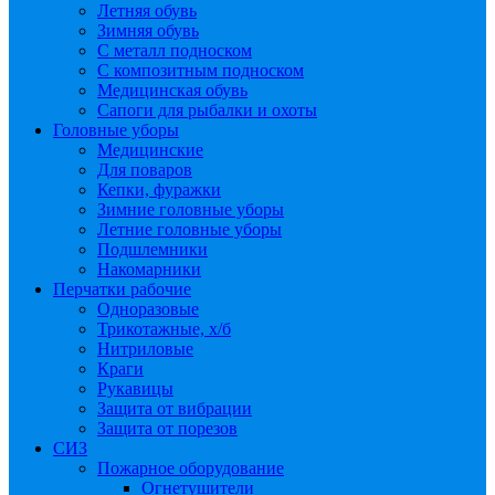
Летняя обувь
Зимняя обувь
С металл подноском
С композитным подноском
Медицинская обувь
Сапоги для рыбалки и охоты
Головные уборы
Медицинские
Для поваров
Кепки, фуражки
Зимние головные уборы
Летние головные уборы
Подшлемники
Накомарники
Перчатки рабочие
Одноразовые
Трикотажные, х/б
Нитриловые
Краги
Рукавицы
Защита от вибрации
Защита от порезов
СИЗ
Пожарное оборудование
Огнетушители