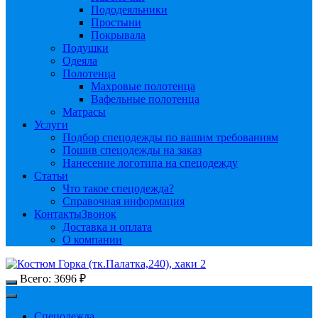
Пододеяльники
Простыни
Покрывала
Подушки
Одеяла
Полотенца
Махровые полотенца
Вафельные полотенца
Матрасы
Услуги
Подбор спецодежды по вашим требованиям
Пошив спецодежды на заказ
Нанесение логотипа на спецодежду
Статьи
Что такое спецодежда?
Справочная информация
Контакты
Звонок
Доставка и оплата
О компании
Всего:
3696
₽
Спецодежда