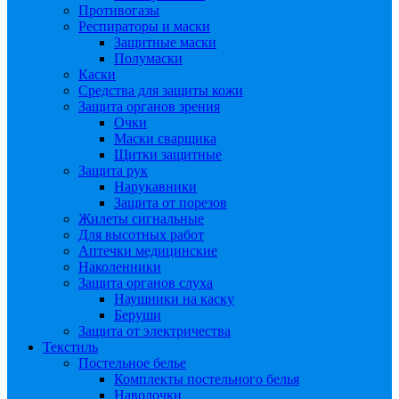
Противогазы
Респираторы и маски
Защитные маски
Полумаски
Каски
Средства для защиты кожи
Защита органов зрения
Очки
Маски сварщика
Щитки защитные
Защита рук
Нарукавники
Защита от порезов
Жилеты сигнальные
Для высотных работ
Аптечки медицинские
Наколенники
Защита органов слуха
Наушники на каску
Беруши
Защита от электричества
Текстиль
Постельное белье
Комплекты постельного белья
Наволочки