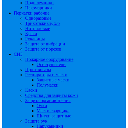
Подшлемники
Накомарники
Перчатки рабочие
Одноразовые
Трикотажные, х/б
Нитриловые
Краги
Рукавицы
Защита от вибрации
Защита от порезов
СИЗ
Пожарное оборудование
Огнетушители
Противогазы
Респираторы и маски
Защитные маски
Полумаски
Каски
Средства для защиты кожи
Защита органов зрения
Очки
Маски сварщика
Щитки защитные
Защита рук
Нарукавники