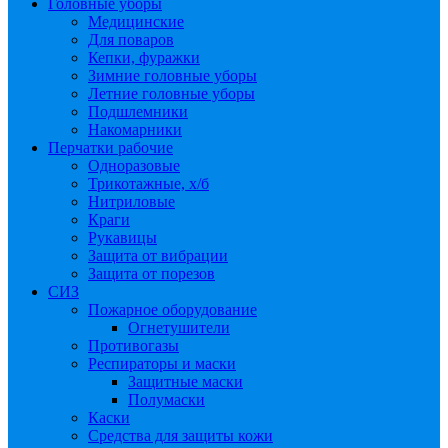
Головные уборы
Медицинские
Для поваров
Кепки, фуражки
Зимние головные уборы
Летние головные уборы
Подшлемники
Накомарники
Перчатки рабочие
Одноразовые
Трикотажные, х/б
Нитриловые
Краги
Рукавицы
Защита от вибрации
Защита от порезов
СИЗ
Пожарное оборудование
Огнетушители
Противогазы
Респираторы и маски
Защитные маски
Полумаски
Каски
Средства для защиты кожи