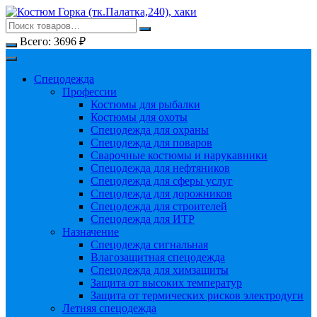
Перейти
к
содержимому
Всего:
3696
₽
Спецодежда
Профессии
Костюмы для рыбалки
Костюмы для охоты
Спецодежда для охраны
Спецодежда для поваров
Сварочные костюмы и нарукавники
Спецодежда для нефтяников
Спецодежда для сферы услуг
Спецодежда для дорожников
Спецодежда для строителей
Спецодежда для ИТР
Назначение
Спецодежда сигнальная
Влагозащитная спецодежда
Спецодежда для химзащиты
Защита от высоких температур
Защита от термических рисков электродуги
Летняя спецодежда