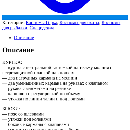
Категории:
Костюмы Горка
,
Костюмы для охоты
,
Костюмы
для рыбалки
,
Спецодежда
Описание
Описание
КУРТКА:
— куртка с центральной застежкой на тесьму молния с
ветрозащитной планкой на кнопках
— два нагрудных кармана на молнии
— два уменьшенных кармана на рукавах с клапаном
— рукава с манжетами на резинке
— капюшон с регулировкой по объему
— утяжка по линии талии и под локтями
БРЮКИ:
— пояс со шлевками
— утяжки под коленями
— боковые карманы с клапанами
— манжеты на резинках по низу брюк