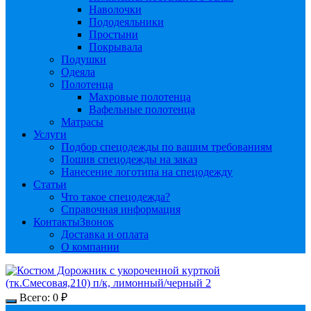
Наволочки
Пододеяльники
Простыни
Покрывала
Подушки
Одеяла
Полотенца
Махровые полотенца
Вафельные полотенца
Матрасы
Услуги
Подбор спецодежды по вашим требованиям
Пошив спецодежды на заказ
Нанесение логотипа на спецодежду
Статьи
Что такое спецодежда?
Справочная информация
Контакты
Звонок
Доставка и оплата
О компании
Всего:
0
₽