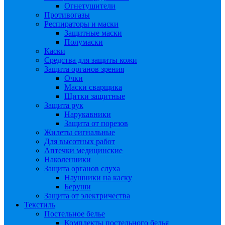
Огнетушители
Противогазы
Респираторы и маски
Защитные маски
Полумаски
Каски
Средства для защиты кожи
Защита органов зрения
Очки
Маски сварщика
Щитки защитные
Защита рук
Нарукавники
Защита от порезов
Жилеты сигнальные
Для высотных работ
Аптечки медицинские
Наколенники
Защита органов слуха
Наушники на каску
Беруши
Защита от электричества
Текстиль
Постельное белье
Комплекты постельного белья