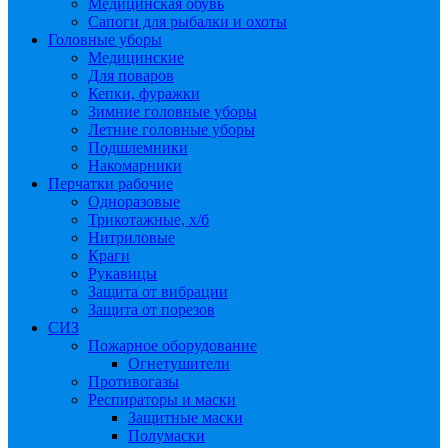
Медицинская обувь
Сапоги для рыбалки и охоты
Головные уборы
Медицинские
Для поваров
Кепки, фуражки
Зимние головные уборы
Летние головные уборы
Подшлемники
Накомарники
Перчатки рабочие
Одноразовые
Трикотажные, х/б
Нитриловые
Краги
Рукавицы
Защита от вибрации
Защита от порезов
СИЗ
Пожарное оборудование
Огнетушители
Противогазы
Респираторы и маски
Защитные маски
Полумаски