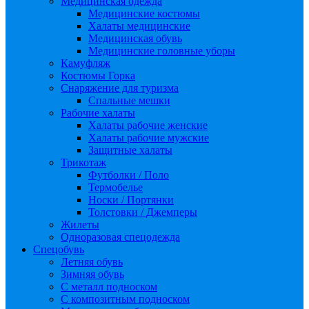
Медицинская одежда
Медицинские костюмы
Халаты медицинские
Медицинская обувь
Медицинские головные уборы
Камуфляж
Костюмы Горка
Снаряжение для туризма
Спальные мешки
Рабочие халаты
Халаты рабочие женские
Халаты рабочие мужские
Защитные халаты
Трикотаж
Футболки / Поло
Термобелье
Носки / Портянки
Толстовки / Джемперы
Жилеты
Одноразовая спецодежда
Спецобувь
Летняя обувь
Зимняя обувь
С металл подноском
С композитным подноском