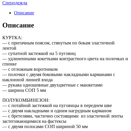
Спецодежда
Описание
Описание
КУРТКА:
— с притачным поясом, стянутым по бокам эластичной
лентой
— супатной застежкой на 5 пуговиц
— удлиненными кокетками контрастного цвета на полочках и
спинке
— с отложным воротником
— полочки с двумя боковыми накладными карманами с
наклонной линией входа
— рукава одношовные двухцветные с манжетами
— ширина СОП 5 мм
ПОЛУКОМБИНЕЗОН:
— с потайной застежкой на пуговицы в переднем шве
— с двумя накладными и одним нагрудным карманом
— с бретелями, частично состоящими из эластичной ленты
застегивающимися на фастексы
— с двумя полосами СОП шириной 50 мм