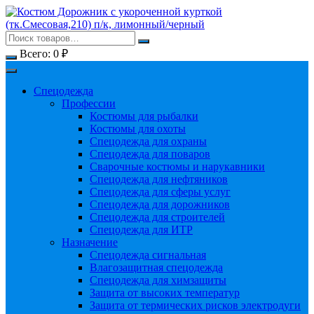
Перейти
к
содержимому
Всего:
0
₽
Спецодежда
Профессии
Костюмы для рыбалки
Костюмы для охоты
Спецодежда для охраны
Спецодежда для поваров
Сварочные костюмы и нарукавники
Спецодежда для нефтяников
Спецодежда для сферы услуг
Спецодежда для дорожников
Спецодежда для строителей
Спецодежда для ИТР
Назначение
Спецодежда сигнальная
Влагозащитная спецодежда
Спецодежда для химзащиты
Защита от высоких температур
Защита от термических рисков электродуги