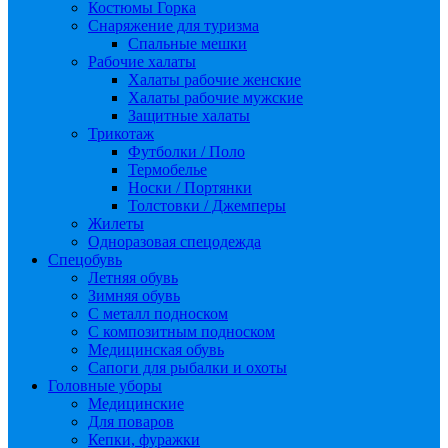
Костюмы Горка
Снаряжение для туризма
Спальные мешки
Рабочие халаты
Халаты рабочие женские
Халаты рабочие мужские
Защитные халаты
Трикотаж
Футболки / Поло
Термобелье
Носки / Портянки
Толстовки / Джемперы
Жилеты
Одноразовая спецодежда
Спецобувь
Летняя обувь
Зимняя обувь
С металл подноском
С композитным подноском
Медицинская обувь
Сапоги для рыбалки и охоты
Головные уборы
Медицинские
Для поваров
Кепки, фуражки