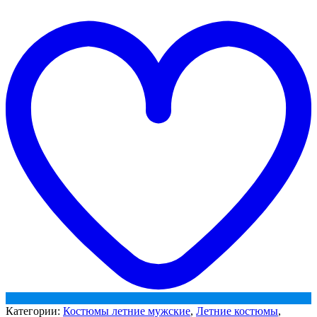
t
w
Категории:
Костюмы летние мужские
,
Летние костюмы
,