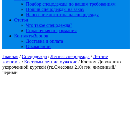
Подбор спецодежды по вашим требованиям
Пошив спецодежды на заказ
Нанесение логотипа на спецодежду
Статьи
Что такое спецодежда?
Справочная информация
Контакты
Звонок
Доставка и оплата
О компании
Главная
/
Спецодежда
/
Летняя спецодежда
/
Летние
костюмы
/
Костюмы летние мужские
/ Костюм Дорожник с
укороченной курткой (тк.Смесовая,210) п/к, лимонный/
черный