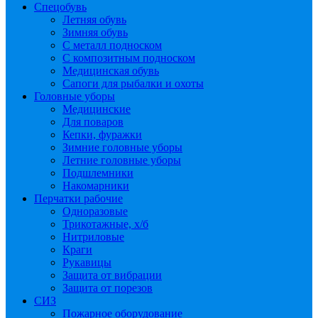
Спецобувь
Летняя обувь
Зимняя обувь
С металл подноском
С композитным подноском
Медицинская обувь
Сапоги для рыбалки и охоты
Головные уборы
Медицинские
Для поваров
Кепки, фуражки
Зимние головные уборы
Летние головные уборы
Подшлемники
Накомарники
Перчатки рабочие
Одноразовые
Трикотажные, х/б
Нитриловые
Краги
Рукавицы
Защита от вибрации
Защита от порезов
СИЗ
Пожарное оборудование