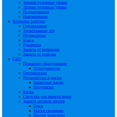
Зимние головные уборы
Летние головные уборы
Подшлемники
Накомарники
Перчатки рабочие
Одноразовые
Трикотажные, х/б
Нитриловые
Краги
Рукавицы
Защита от вибрации
Защита от порезов
СИЗ
Пожарное оборудование
Огнетушители
Противогазы
Респираторы и маски
Защитные маски
Полумаски
Каски
Средства для защиты кожи
Защита органов зрения
Очки
Маски сварщика
Щитки защитные