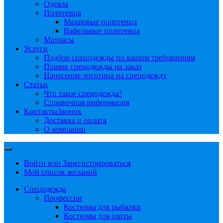
Одеяла
Полотенца
Махровые полотенца
Вафельные полотенца
Матрасы
Услуги
Подбор спецодежды по вашим требованиям
Пошив спецодежды на заказ
Нанесение логотипа на спецодежду
Статьи
Что такое спецодежда?
Справочная информация
Контакты
Звонок
Доставка и оплата
О компании
Войти или Зарегистрироваться
Мой список желаний
Спецодежда
Профессии
Костюмы для рыбалки
Костюмы для охоты