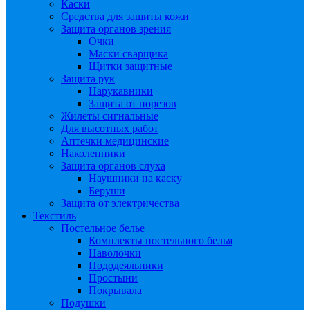
Каски
Средства для защиты кожи
Защита органов зрения
Очки
Маски сварщика
Щитки защитные
Защита рук
Нарукавники
Защита от порезов
Жилеты сигнальные
Для высотных работ
Аптечки медицинские
Наколенники
Защита органов слуха
Наушники на каску
Беруши
Защита от электричества
Текстиль
Постельное белье
Комплекты постельного белья
Наволочки
Пододеяльники
Простыни
Покрывала
Подушки