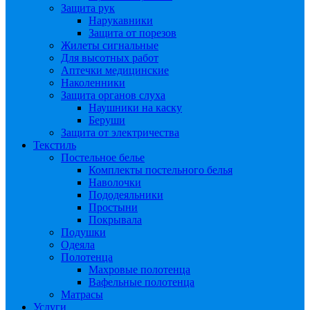
Защита рук
Нарукавники
Защита от порезов
Жилеты сигнальные
Для высотных работ
Аптечки медицинские
Наколенники
Защита органов слуха
Наушники на каску
Беруши
Защита от электричества
Текстиль
Постельное белье
Комплекты постельного белья
Наволочки
Пододеяльники
Простыни
Покрывала
Подушки
Одеяла
Полотенца
Махровые полотенца
Вафельные полотенца
Матрасы
Услуги