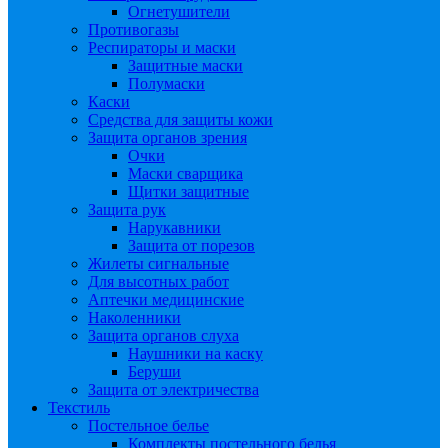
Огнетушители
Противогазы
Респираторы и маски
Защитные маски
Полумаски
Каски
Средства для защиты кожи
Защита органов зрения
Очки
Маски сварщика
Щитки защитные
Защита рук
Нарукавники
Защита от порезов
Жилеты сигнальные
Для высотных работ
Аптечки медицинские
Наколенники
Защита органов слуха
Наушники на каску
Беруши
Защита от электричества
Текстиль
Постельное белье
Комплекты постельного белья