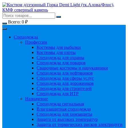
Перейти
к
содержимому
Всего:
0
₽
Спецодежда
Профессии
Костюмы для рыбалки
Костюмы для охоты
Спецодежда для охраны
Спецодежда для поваров
Сварочные костюмы и нарукавники
Спецодежда для нефтяников
Спецодежда для сферы услуг
Спецодежда для дорожников
Спецодежда для строителей
Спецодежда для ИТР
Назначение
Спецодежда сигнальная
Влагозащитная спецодежда
Спецодежда для химзащиты
Защита от высоких температур
Защита от термических рисков электродуги