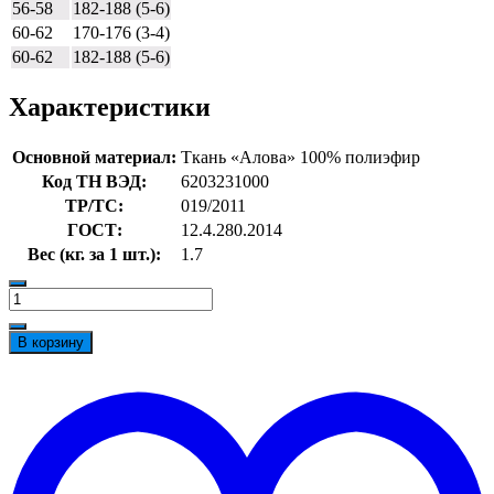
56-58
182-188 (5-6)
60-62
170-176 (3-4)
60-62
182-188 (5-6)
Характеристики
Основной материал:
Ткань «Алова» 100% полиэфир
Код ТН ВЭД:
6203231000
ТР/ТС:
019/2011
ГОСТ:
12.4.280.2014
Вес (кг. за 1 шт.):
1.7
Количество
товара
Костюм
В корзину
д/
сезонный
t
Горка
w
Demi
Light
(тк.Алова/
Флис),