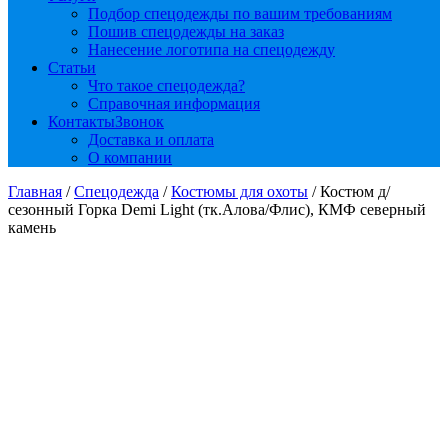
Подбор спецодежды по вашим требованиям
Пошив спецодежды на заказ
Нанесение логотипа на спецодежду
Статьи
Что такое спецодежда?
Справочная информация
Контакты
Звонок
Доставка и оплата
О компании
Главная
/
Спецодежда
/
Костюмы для охоты
/ Костюм д/
сезонный Горка Demi Light (тк.Алова/Флис), КМФ северный
камень