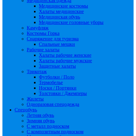
Медицинская одежда
Медицинские костюмы
Халаты медицинские
Медицинская обувь
Медицинские головные уборы
Камуфляж
Костюмы Горка
Снаряжение для туризма
Спальные мешки
Рабочие халаты
Халаты рабочие женские
Халаты рабочие мужские
Защитные халаты
Трикотаж
Футболки / Поло
Термобелье
Носки / Портянки
Толстовки / Джемперы
Жилеты
Одноразовая спецодежда
Спецобувь
Летняя обувь
Зимняя обувь
С металл подноском
С композитным подноском