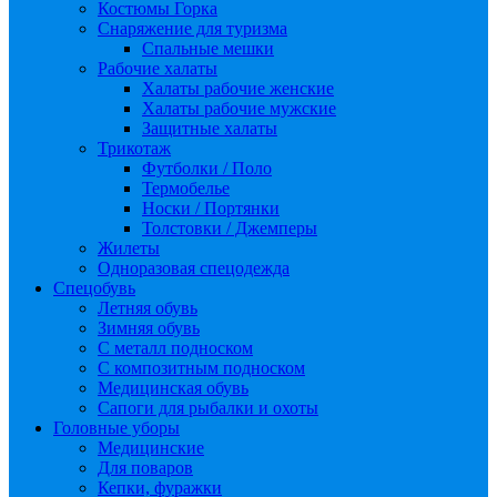
Костюмы Горка
Снаряжение для туризма
Спальные мешки
Рабочие халаты
Халаты рабочие женские
Халаты рабочие мужские
Защитные халаты
Трикотаж
Футболки / Поло
Термобелье
Носки / Портянки
Толстовки / Джемперы
Жилеты
Одноразовая спецодежда
Спецобувь
Летняя обувь
Зимняя обувь
С металл подноском
С композитным подноском
Медицинская обувь
Сапоги для рыбалки и охоты
Головные уборы
Медицинские
Для поваров
Кепки, фуражки