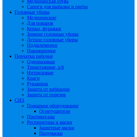
Медицинская обувь
Сапоги для рыбалки и охоты
Головные уборы
Медицинские
Для поваров
Кепки, фуражки
Зимние головные уборы
Летние головные уборы
Подшлемники
Накомарники
Перчатки рабочие
Одноразовые
Трикотажные, х/б
Нитриловые
Краги
Рукавицы
Защита от вибрации
Защита от порезов
СИЗ
Пожарное оборудование
Огнетушители
Противогазы
Респираторы и маски
Защитные маски
Полумаски