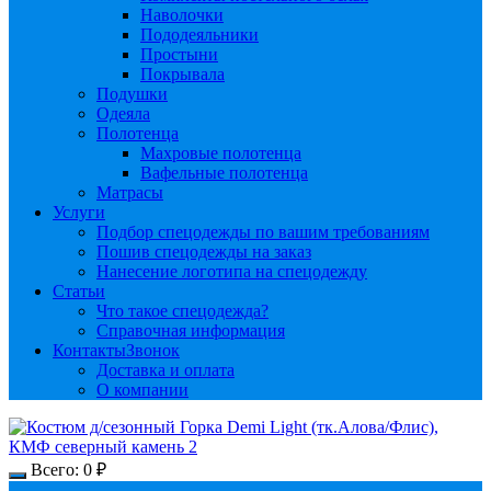
Наволочки
Пододеяльники
Простыни
Покрывала
Подушки
Одеяла
Полотенца
Махровые полотенца
Вафельные полотенца
Матрасы
Услуги
Подбор спецодежды по вашим требованиям
Пошив спецодежды на заказ
Нанесение логотипа на спецодежду
Статьи
Что такое спецодежда?
Справочная информация
Контакты
Звонок
Доставка и оплата
О компании
Всего:
0
₽