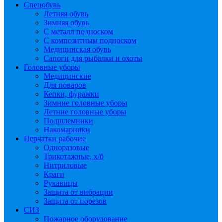
Спецобувь
Летняя обувь
Зимняя обувь
С металл подноском
С композитным подноском
Медицинская обувь
Сапоги для рыбалки и охоты
Головные уборы
Медицинские
Для поваров
Кепки, фуражки
Зимние головные уборы
Летние головные уборы
Подшлемники
Накомарники
Перчатки рабочие
Одноразовые
Трикотажные, х/б
Нитриловые
Краги
Рукавицы
Защита от вибрации
Защита от порезов
СИЗ
Пожарное оборудование