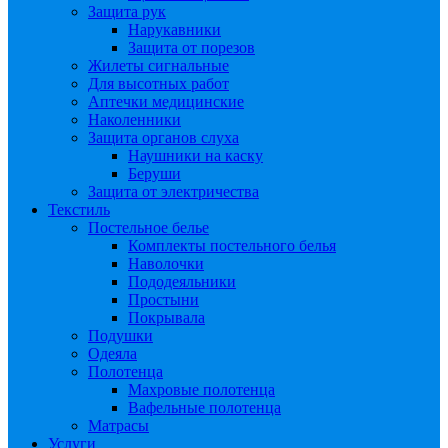
Защита рук
Нарукавники
Защита от порезов
Жилеты сигнальные
Для высотных работ
Аптечки медицинские
Наколенники
Защита органов слуха
Наушники на каску
Беруши
Защита от электричества
Текстиль
Постельное белье
Комплекты постельного белья
Наволочки
Пододеяльники
Простыни
Покрывала
Подушки
Одеяла
Полотенца
Махровые полотенца
Вафельные полотенца
Матрасы
Услуги