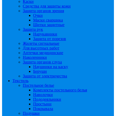
Каски
Средства для защиты кожи
Защита органов зрения
Очки
Маски сварщика
Щитки защитные
Защита рук
Нарукавники
Защита от порезов
Жилеты сигнальные
Для высотных работ
Аптечки медицинские
Наколенники
Защита органов слуха
Наушники на каску
Беруши
Защита от электричества
Текстиль
Постельное белье
Комплекты постельного белья
Наволочки
Пододеяльники
Простыни
Покрывала
Подушки