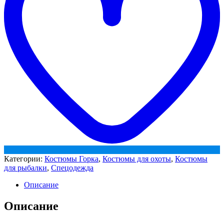
КМФ
северный
камень
Категории:
Костюмы Горка
,
Костюмы для охоты
,
Костюмы
для рыбалки
,
Спецодежда
Описание
Описание