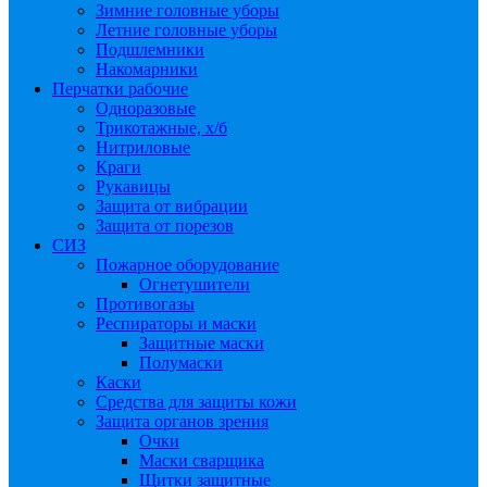
Зимние головные уборы
Летние головные уборы
Подшлемники
Накомарники
Перчатки рабочие
Одноразовые
Трикотажные, х/б
Нитриловые
Краги
Рукавицы
Защита от вибрации
Защита от порезов
СИЗ
Пожарное оборудование
Огнетушители
Противогазы
Респираторы и маски
Защитные маски
Полумаски
Каски
Средства для защиты кожи
Защита органов зрения
Очки
Маски сварщика
Щитки защитные