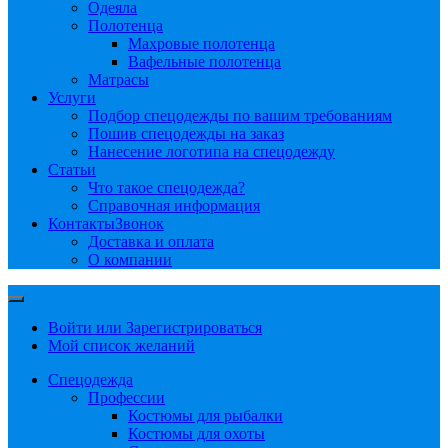
Одеяла
Полотенца
Махровые полотенца
Вафельные полотенца
Матрасы
Услуги
Подбор спецодежды по вашим требованиям
Пошив спецодежды на заказ
Нанесение логотипа на спецодежду
Статьи
Что такое спецодежда?
Справочная информация
Контакты
Звонок
Доставка и оплата
О компании
Войти или Зарегистрироваться
Мой список желаний
Спецодежда
Профессии
Костюмы для рыбалки
Костюмы для охоты