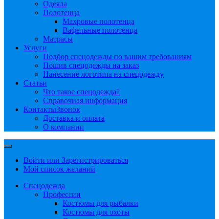
Одеяла
Полотенца
Махровые полотенца
Вафельные полотенца
Матрасы
Услуги
Подбор спецодежды по вашим требованиям
Пошив спецодежды на заказ
Нанесение логотипа на спецодежду
Статьи
Что такое спецодежда?
Справочная информация
Контакты
Звонок
Доставка и оплата
О компании
Войти или Зарегистрироваться
Мой список желаний
Спецодежда
Профессии
Костюмы для рыбалки
Костюмы для охоты