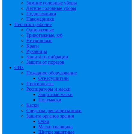
Зимние головные уборы
Летние головные уборы
Подшлемники
Накомарники
Перчатки рабочие
Одноразовые
Трикотажные, х/б
Нитриловые
Краги
Рукавицы
Защита от вибрации
Защита от порезов
СИЗ
Пожарное оборудование
Огнетушители
Противогазы
Респираторы и маски
Защитные маски
Полумаски
Каски
Средства для защиты кожи
Защита органов зрения
Очки
Маски сварщика
Щитки защитные