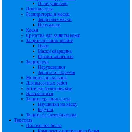
Огнетушители
Противогазы
Респираторы и маски
Защитные маски
Полумаски
Каски
Средства для защиты кожи
Защита органов зрения
Очки
Маски сварщика
Щитки защитные
Защита рук
Нарукавники
Защита от порезов
Жилеты сигнальные
Для высотных работ
Аптечки медицинские
Наколенники
Защита органов слуха
Наушники на каску
Беруши
Защита от электричества
Текстиль
Постельное белье
Комплекты постельного белья