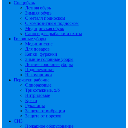
Спецобувь
Летняя обувь
Зимняя обувь
С металл подноском
С композитным подноском
Медицинская обувь
Сапоги для рыбалки и охоты
Головные уборы
Медицинские
Для поваров
Кепки, фуражки
Зимние головные уборы
Летние головные уборы
Подшлемники
Накомарники
Перчатки рабочие
Одноразовые
Трикотажные, х/б
Нитриловые
Краги
Рукавицы
Защита от вибрации
Защита от порезов
СИЗ
Пожарное оборудование