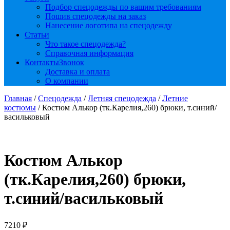
Подбор спецодежды по вашим требованиям
Пошив спецодежды на заказ
Нанесение логотипа на спецодежду
Статьи
Что такое спецодежда?
Справочная информация
Контакты
Звонок
Доставка и оплата
О компании
Главная
/
Спецодежда
/
Летняя спецодежда
/
Летние
костюмы
/ Костюм Алькор (тк.Карелия,260) брюки, т.синий/
васильковый
Костюм Алькор
(тк.Карелия,260) брюки,
т.синий/васильковый
7210
₽