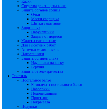
Каски
Средства для защиты кожи
Защита органов зрения
Очки
Маски сварщика
Щитки защитные
Защита рук
Нарукавники
Защита от порезов
Жилеты сигнальные
Для высотных работ
Аптечки медицинские
Наколенники
Защита органов слуха
Наушники на каску
Беруши
Защита от электричества
Текстиль
Постельное белье
Комплекты постельного белья
Наволочки
Пододеяльники
Простыни
Покрывала
Подушки