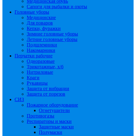
Медицинская обувь
Сапоги для рыбалки и охоты
Головные уборы
Медицинские
Для поваров
Кепки, фуражки
Зимние головные уборы
Летние головные уборы
Подшлемники
Накомарники
Перчатки рабочие
Одноразовые
Трикотажные, х/б
Нитриловые
Краги
Рукавицы
Защита от вибрации
Защита от порезов
СИЗ
Пожарное оборудование
Огнетушители
Противогазы
Респираторы и маски
Защитные маски
Полумаски