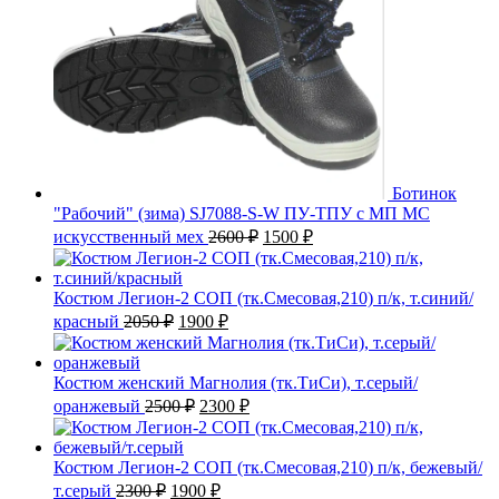
Ботинок
"Рабочий" (зима) SJ7088-S-W ПУ-ТПУ с МП МС
Первоначальная
Текущая
искусственный мех
2600
₽
1500
₽
цена
цена:
составляла
1500 ₽.
2600 ₽.
Костюм Легион-2 СОП (тк.Смесовая,210) п/к, т.синий/
Первоначальная
Текущая
красный
2050
₽
1900
₽
цена
цена:
составляла
1900 ₽.
2050 ₽.
Костюм женский Магнолия (тк.ТиСи), т.серый/
Первоначальная
Текущая
оранжевый
2500
₽
2300
₽
цена
цена:
составляла
2300 ₽.
2500 ₽.
Костюм Легион-2 СОП (тк.Смесовая,210) п/к, бежевый/
Первоначальная
Текущая
т.серый
2300
₽
1900
₽