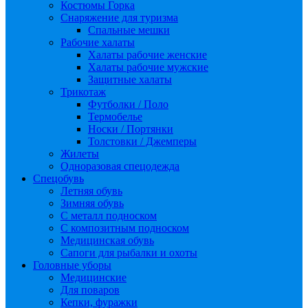
Костюмы Горка
Снаряжение для туризма
Спальные мешки
Рабочие халаты
Халаты рабочие женские
Халаты рабочие мужские
Защитные халаты
Трикотаж
Футболки / Поло
Термобелье
Носки / Портянки
Толстовки / Джемперы
Жилеты
Одноразовая спецодежда
Спецобувь
Летняя обувь
Зимняя обувь
С металл подноском
С композитным подноском
Медицинская обувь
Сапоги для рыбалки и охоты
Головные уборы
Медицинские
Для поваров
Кепки, фуражки