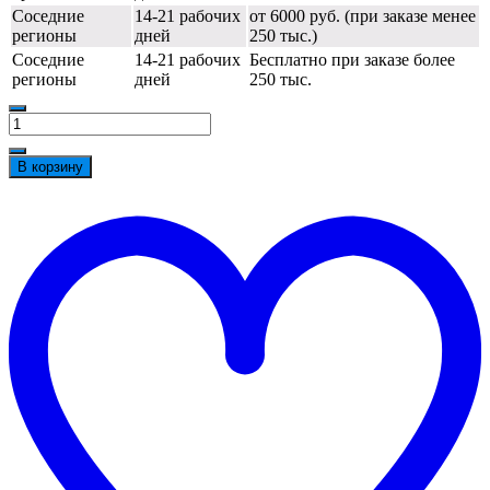
Соседние
14-21 рабочих
от 6000 руб. (при заказе менее
регионы
дней
250 тыс.)
Соседние
14-21 рабочих
Бесплатно при заказе более
регионы
дней
250 тыс.
Количество
товара
Костюм
В корзину
Алькор
(тк.Карелия,260)
t
брюки,
w
т.синий/
васильковый