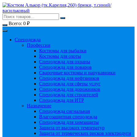
Перейти
к
содержимому
Всего:
0
₽
Спецодежда
Профессии
Костюмы для рыбалки
Костюмы для охоты
Спецодежда для охраны
Спецодежда для поваров
Сварочные костюмы и нарукавники
Спецодежда для нефтяников
Спецодежда для сферы услуг
Спецодежда для дорожников
Спецодежда для строителей
Спецодежда для ИТР
Назначение
Спецодежда сигнальная
Влагозащитная спецодежда
Спецодежда для химзащиты
Защита от высоких температур
Защита от термических рисков электродуги