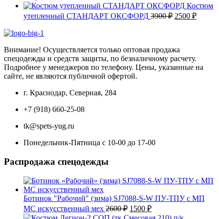
цена
цена:
Костюм
составляла
1900 ₽.
Первоначаль
Текущ
утепленный СТАНДАРТ ОКСФОРД
3900
₽
2500
₽
2300 ₽.
цена
цена:
составляла
2500 ₽
3900 ₽.
Внимание! Осуществляется только оптовая продажа
спецодежды и средств защиты, по безналичному расчету.
Подробнее у менеджеров по телефону. Цены, указанные на
сайте, не являются публичной офертой.
г. Краснодар, Северная, 284
+7 (918) 660-25-08
tk@spets-yug.ru
Понедельник-Пятница с 10-00 до 17-00
Распродажа спецодежды
Ботинок "Рабочий" (зима) SJ7088-S-W ПУ-ТПУ с МП
Первоначальная
Текущая
МС искусственный мех
2600
₽
1500
₽
цена
цена: