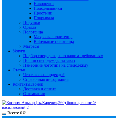
Наволочки
Пододеяльники
Простыни
Покрывала
Подушки
Одеяла
Полотенца
Махровые полотенца
Вафельные полотенца
Матрасы
Услуги
Подбор спецодежды по вашим требованиям
Пошив спецодежды на заказ
Нанесение логотипа на спецодежду
Статьи
Что такое спецодежда?
Справочная информация
Контакты
Звонок
Доставка и оплата
О компании
Всего:
0
₽