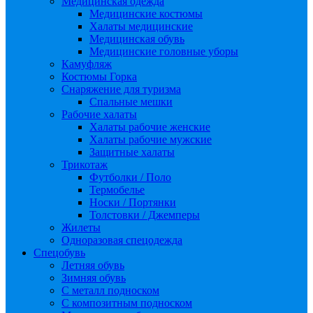
Медицинская одежда
Медицинские костюмы
Халаты медицинские
Медицинская обувь
Медицинские головные уборы
Камуфляж
Костюмы Горка
Снаряжение для туризма
Спальные мешки
Рабочие халаты
Халаты рабочие женские
Халаты рабочие мужские
Защитные халаты
Трикотаж
Футболки / Поло
Термобелье
Носки / Портянки
Толстовки / Джемперы
Жилеты
Одноразовая спецодежда
Спецобувь
Летняя обувь
Зимняя обувь
С металл подноском
С композитным подноском