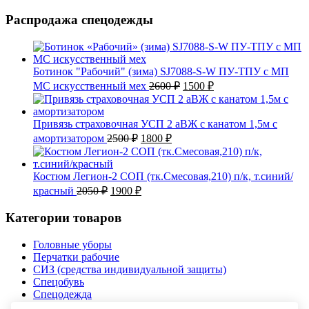
Распродажа спецодежды
Ботинок "Рабочий" (зима) SJ7088-S-W ПУ-ТПУ с МП
Первоначальная
Текущая
МС искусственный мех
2600
₽
1500
₽
цена
цена:
составляла
1500 ₽.
2600 ₽.
Привязь страховочная УСП 2 аВЖ с канатом 1,5м с
Первоначальная
Текущая
амортизатором
2500
₽
1800
₽
цена
цена:
составляла
1800 ₽.
2500 ₽.
Костюм Легион-2 СОП (тк.Смесовая,210) п/к, т.синий/
Первоначальная
Текущая
красный
2050
₽
1900
₽
цена
цена:
составляла
1900 ₽.
Категории товаров
2050 ₽.
Головные уборы
Перчатки рабочие
СИЗ (средства индивидуальной защиты)
Спецобувь
Спецодежда
Текстиль