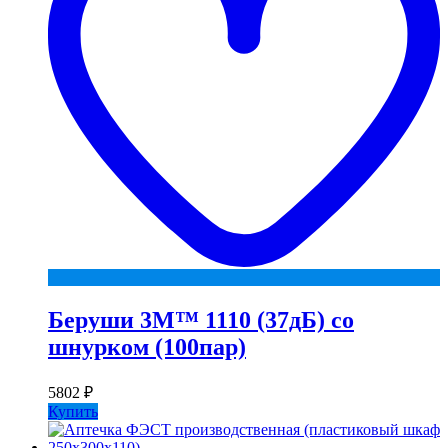
Беруши 3М™ 1110 (37дБ) со
шнурком (100пар)
5802
₽
Купить