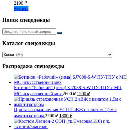
2190
₽
Купить
Поиск спецодежды
Искать:
Каталог спецодежды
Распродажа спецодежды
Ботинок "Рабочий" (зима) SJ7088-S-W ПУ-ТПУ с МП
Первоначальная
Текущая
МС искусственный мех
2600
₽
1500
₽
цена
цена:
составляла
1500 ₽.
2600 ₽.
Привязь страховочная УСП 2 аВЖ с канатом 1,5м с
Первоначальная
Текущая
амортизатором
2500
₽
1800
₽
цена
цена:
составляла
1800 ₽.