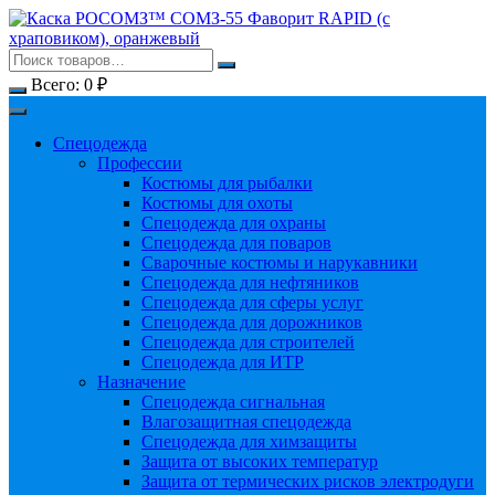
Перейти
к
содержимому
Всего:
0
₽
Спецодежда
Профессии
Костюмы для рыбалки
Костюмы для охоты
Спецодежда для охраны
Спецодежда для поваров
Сварочные костюмы и нарукавники
Спецодежда для нефтяников
Спецодежда для сферы услуг
Спецодежда для дорожников
Спецодежда для строителей
Спецодежда для ИТР
Назначение
Спецодежда сигнальная
Влагозащитная спецодежда
Спецодежда для химзащиты
Защита от высоких температур
Защита от термических рисков электродуги