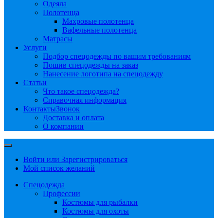
Одеяла
Полотенца
Махровые полотенца
Вафельные полотенца
Матрасы
Услуги
Подбор спецодежды по вашим требованиям
Пошив спецодежды на заказ
Нанесение логотипа на спецодежду
Статьи
Что такое спецодежда?
Справочная информация
Контакты
Звонок
Доставка и оплата
О компании
Войти или Зарегистрироваться
Мой список желаний
Спецодежда
Профессии
Костюмы для рыбалки
Костюмы для охоты