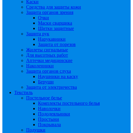
Каски
Средства для защиты кожи
Защита органов зрения
Очки
Маски сварщика
Щитки защитные
Защита рук
Нарукавники
Защита от порезов
Жилеты сигнальные
Для высотных работ
Аптечки медицинские
Наколенники
Защита органов слуха
Наушники на каску
Беруши
Защита от электричества
Текстиль
Постельное белье
Комплекты постельного белья
Наволочки
Пододеяльники
Простыни
Покрывала
Подушки