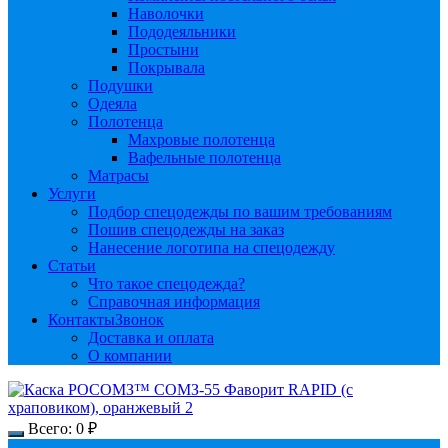
Наволочки
Пододеяльники
Простыни
Покрывала
Подушки
Одеяла
Полотенца
Махровые полотенца
Вафельные полотенца
Матрасы
Услуги
Подбор спецодежды по вашим требованиям
Пошив спецодежды на заказ
Нанесение логотипа на спецодежду
Статьи
Что такое спецодежда?
Справочная информация
Контакты
Звонок
Доставка и оплата
О компании
Всего:
0
₽