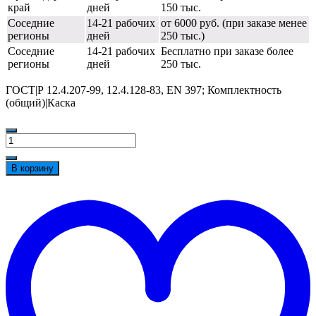
край
дней
150 тыс.
Соседние
14-21 рабочих
от 6000 руб. (при заказе менее
регионы
дней
250 тыс.)
Соседние
14-21 рабочих
Бесплатно при заказе более
регионы
дней
250 тыс.
ГОСТ|Р 12.4.207-99, 12.4.128-83, EN 397; Комплектность
(общий)|Каска
Количество
товара
Каска
В корзину
РОСОМЗ™
СОМЗ-55
t
Фаворит
w
RAPID
(с
храповиком),
оранжевый