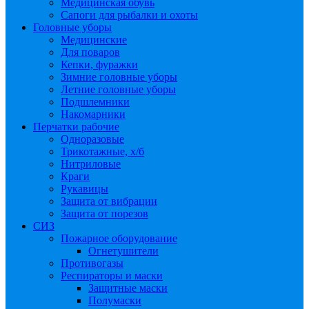
Медицинская обувь
Сапоги для рыбалки и охоты
Головные уборы
Медицинские
Для поваров
Кепки, фуражки
Зимние головные уборы
Летние головные уборы
Подшлемники
Накомарники
Перчатки рабочие
Одноразовые
Трикотажные, х/б
Нитриловые
Краги
Рукавицы
Защита от вибрации
Защита от порезов
СИЗ
Пожарное оборудование
Огнетушители
Противогазы
Респираторы и маски
Защитные маски
Полумаски