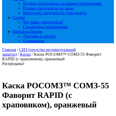
Подбор спецодежды по вашим требованиям
Пошив спецодежды на заказ
Нанесение логотипа на спецодежду
Статьи
Что такое спецодежда?
Справочная информация
Контакты
Звонок
Доставка и оплата
О компании
Главная
/
СИЗ (средства индивидуальной
защиты)
/
Каски
/ Каска РОСОМЗ™ СОМЗ-55 Фаворит
RAPID (с храповиком), оранжевый
Распродажа!
Каска РОСОМЗ™ СОМЗ-55
Фаворит RAPID (с
храповиком), оранжевый