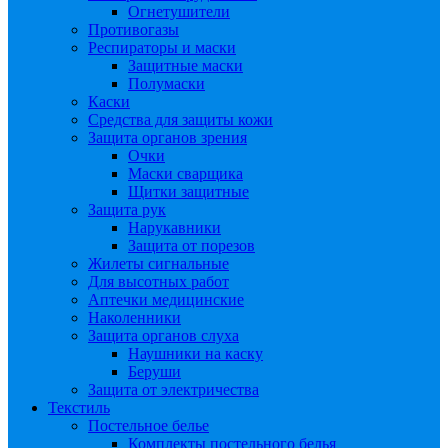
Огнетушители
Противогазы
Респираторы и маски
Защитные маски
Полумаски
Каски
Средства для защиты кожи
Защита органов зрения
Очки
Маски сварщика
Щитки защитные
Защита рук
Нарукавники
Защита от порезов
Жилеты сигнальные
Для высотных работ
Аптечки медицинские
Наколенники
Защита органов слуха
Наушники на каску
Беруши
Защита от электричества
Текстиль
Постельное белье
Комплекты постельного белья