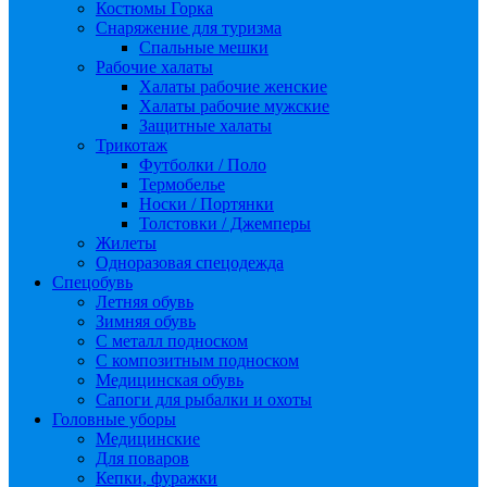
Костюмы Горка
Снаряжение для туризма
Спальные мешки
Рабочие халаты
Халаты рабочие женские
Халаты рабочие мужские
Защитные халаты
Трикотаж
Футболки / Поло
Термобелье
Носки / Портянки
Толстовки / Джемперы
Жилеты
Одноразовая спецодежда
Спецобувь
Летняя обувь
Зимняя обувь
С металл подноском
С композитным подноском
Медицинская обувь
Сапоги для рыбалки и охоты
Головные уборы
Медицинские
Для поваров
Кепки, фуражки