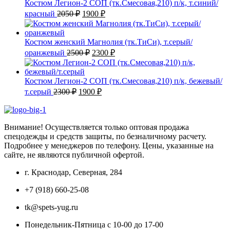
2500 ₽.
Костюм Легион-2 СОП (тк.Смесовая,210) п/к, т.синий/
Первоначальная
Текущая
красный
2050
₽
1900
₽
цена
цена:
составляла
1900 ₽.
2050 ₽.
Костюм женский Магнолия (тк.ТиСи), т.серый/
Первоначальная
Текущая
оранжевый
2500
₽
2300
₽
цена
цена:
составляла
2300 ₽.
2500 ₽.
Костюм Легион-2 СОП (тк.Смесовая,210) п/к, бежевый/
Первоначальная
Текущая
т.серый
2300
₽
1900
₽
цена
цена:
составляла
1900 ₽.
2300 ₽.
Внимание! Осуществляется только оптовая продажа
спецодежды и средств защиты, по безналичному расчету.
Подробнее у менеджеров по телефону. Цены, указанные на
сайте, не являются публичной офертой.
г. Краснодар, Северная, 284
+7 (918) 660-25-08
tk@spets-yug.ru
Понедельник-Пятница с 10-00 до 17-00