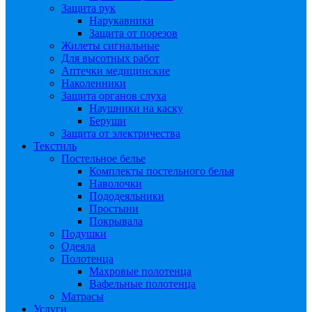
Защита рук
Нарукавники
Защита от порезов
Жилеты сигнальные
Для высотных работ
Аптечки медицинские
Наколенники
Защита органов слуха
Наушники на каску
Беруши
Защита от электричества
Текстиль
Постельное белье
Комплекты постельного белья
Наволочки
Пододеяльники
Простыни
Покрывала
Подушки
Одеяла
Полотенца
Махровые полотенца
Вафельные полотенца
Матрасы
Услуги