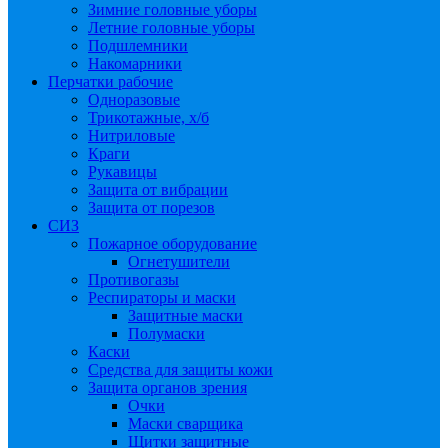
Зимние головные уборы
Летние головные уборы
Подшлемники
Накомарники
Перчатки рабочие
Одноразовые
Трикотажные, х/б
Нитриловые
Краги
Рукавицы
Защита от вибрации
Защита от порезов
СИЗ
Пожарное оборудование
Огнетушители
Противогазы
Респираторы и маски
Защитные маски
Полумаски
Каски
Средства для защиты кожи
Защита органов зрения
Очки
Маски сварщика
Щитки защитные