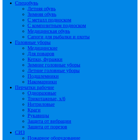
Спецобувь
Летняя обувь
Зимняя обувь
С металл подноском
С композитным подноском
Медицинская обувь
Сапоги для рыбалки и охоты
Головные уборы
Медицинские
Для поваров
Кепки, фуражки
Зимние головные уборы
Летние головные уборы
Подшлемники
Накомарники
Перчатки рабочие
Одноразовые
Трикотажные, х/б
Нитриловые
Краги
Рукавицы
Защита от вибрации
Защита от порезов
СИЗ
Пожарное оборудование