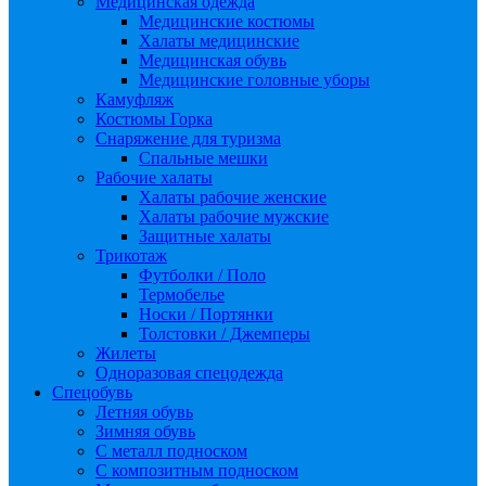
Медицинская одежда
Медицинские костюмы
Халаты медицинские
Медицинская обувь
Медицинские головные уборы
Камуфляж
Костюмы Горка
Снаряжение для туризма
Спальные мешки
Рабочие халаты
Халаты рабочие женские
Халаты рабочие мужские
Защитные халаты
Трикотаж
Футболки / Поло
Термобелье
Носки / Портянки
Толстовки / Джемперы
Жилеты
Одноразовая спецодежда
Спецобувь
Летняя обувь
Зимняя обувь
С металл подноском
С композитным подноском