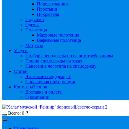
Пододеяльники
Простыни
Покрывала
Подушки
Одеяла
Полотенца
Махровые полотенца
Вафельные полотенца
Матрасы
Услуги
Подбор спецодежды по вашим требованиям
Пошив спецодежды на заказ
Нанесение логотипа на спецодежду
Статьи
Что такое спецодежда?
Справочная информация
Контакты
Звонок
Доставка и оплата
О компании
Всего:
0
₽
Спецодежда