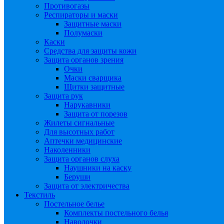
Противогазы
Респираторы и маски
Защитные маски
Полумаски
Каски
Средства для защиты кожи
Защита органов зрения
Очки
Маски сварщика
Щитки защитные
Защита рук
Нарукавники
Защита от порезов
Жилеты сигнальные
Для высотных работ
Аптечки медицинские
Наколенники
Защита органов слуха
Наушники на каску
Беруши
Защита от электричества
Текстиль
Постельное белье
Комплекты постельного белья
Наволочки