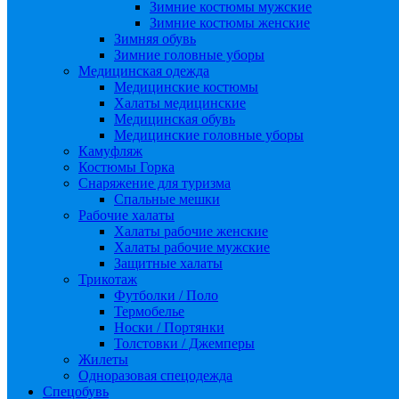
Зимние костюмы мужские
Зимние костюмы женские
Зимняя обувь
Зимние головные уборы
Медицинская одежда
Медицинские костюмы
Халаты медицинские
Медицинская обувь
Медицинские головные уборы
Камуфляж
Костюмы Горка
Снаряжение для туризма
Спальные мешки
Рабочие халаты
Халаты рабочие женские
Халаты рабочие мужские
Защитные халаты
Трикотаж
Футболки / Поло
Термобелье
Носки / Портянки
Толстовки / Джемперы
Жилеты
Одноразовая спецодежда
Спецобувь