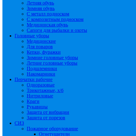
Летняя обувь
Зимняя обувь
С металл подноском
С композитным подноском
Медицинская обувь
Сапоги для рыбалки и охоты
Головные уборы
Медицинские
Для поваров
Кепки, фуражки
Зимние головные уборы
Летние головные уборы
Подшлемники
Накомарники
Перчатки рабочие
Одноразовые
Трикотажные, х/б
Нитриловые
Краги
Рукавицы
Защита от вибрации
Защита от порезов
СИЗ
Пожарное оборудование
Огнетушители