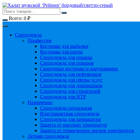
Перейти
к
содержимому
Всего:
0
₽
Спецодежда
Профессии
Костюмы для рыбалки
Костюмы для охоты
Спецодежда для охраны
Спецодежда для поваров
Сварочные костюмы и нарукавники
Спецодежда для нефтяников
Спецодежда для сферы услуг
Спецодежда для дорожников
Спецодежда для строителей
Спецодежда для ИТР
Назначение
Спецодежда сигнальная
Влагозащитная спецодежда
Спецодежда для химзащиты
Защита от высоких температур
Защита от термических рисков электродуги
Летняя спецодежда