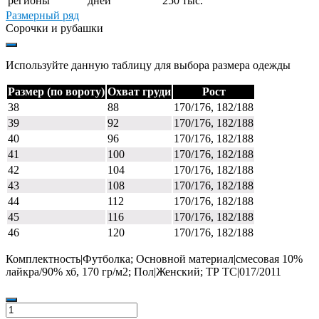
регионы
дней
250 тыс.
Размерный ряд
Сорочки и рубашки
Используйте данную таблицу для выбора размера одежды
Размер (по вороту)
Охват груди
Рост
38
88
170/176, 182/188
39
92
170/176, 182/188
40
96
170/176, 182/188
41
100
170/176, 182/188
42
104
170/176, 182/188
43
108
170/176, 182/188
44
112
170/176, 182/188
45
116
170/176, 182/188
46
120
170/176, 182/188
Комплектность|Футболка; Основной материал|смесовая 10%
лайкра/90% хб, 170 гр/м2; Пол|Женский; ТР ТС|017/2011
Количество