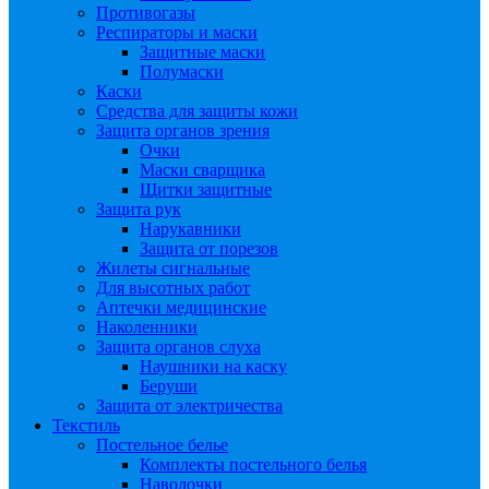
Противогазы
Респираторы и маски
Защитные маски
Полумаски
Каски
Средства для защиты кожи
Защита органов зрения
Очки
Маски сварщика
Щитки защитные
Защита рук
Нарукавники
Защита от порезов
Жилеты сигнальные
Для высотных работ
Аптечки медицинские
Наколенники
Защита органов слуха
Наушники на каску
Беруши
Защита от электричества
Текстиль
Постельное белье
Комплекты постельного белья
Наволочки