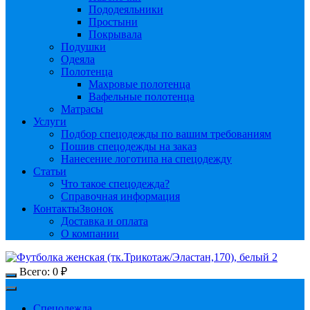
Пододеяльники
Простыни
Покрывала
Подушки
Одеяла
Полотенца
Махровые полотенца
Вафельные полотенца
Матрасы
Услуги
Подбор спецодежды по вашим требованиям
Пошив спецодежды на заказ
Нанесение логотипа на спецодежду
Статьи
Что такое спецодежда?
Справочная информация
Контакты
Звонок
Доставка и оплата
О компании
Всего:
0
₽
Спецодежда