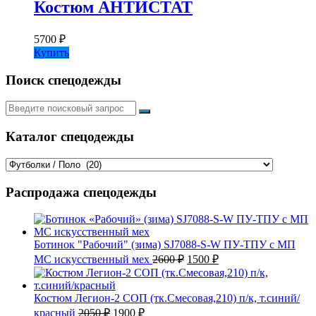
Костюм АНТИСТАТ
5700
₽
Купить
Поиск спецодежды
Искать:
Каталог спецодежды
Распродажа спецодежды
Ботинок "Рабочий" (зима) SJ7088-S-W ПУ-ТПУ с МП
Первоначальная
Текущая
МС искусственный мех
2600
₽
1500
₽
цена
цена:
составляла
1500 ₽.
2600 ₽.
Костюм Легион-2 СОП (тк.Смесовая,210) п/к, т.синий/
Первоначальная
Текущая
красный
2050
₽
1900
₽