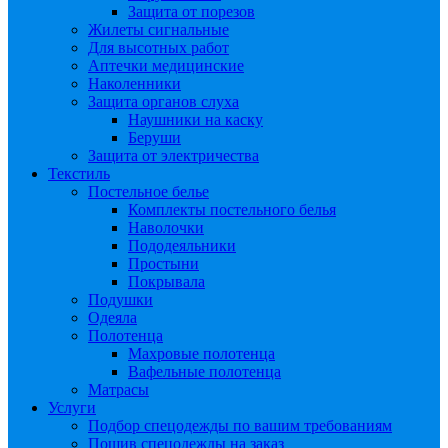
Защита от порезов
Жилеты сигнальные
Для высотных работ
Аптечки медицинские
Наколенники
Защита органов слуха
Наушники на каску
Беруши
Защита от электричества
Текстиль
Постельное белье
Комплекты постельного белья
Наволочки
Пододеяльники
Простыни
Покрывала
Подушки
Одеяла
Полотенца
Махровые полотенца
Вафельные полотенца
Матрасы
Услуги
Подбор спецодежды по вашим требованиям
Пошив спецодежды на заказ