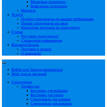
Махровые полотенца
Вафельные полотенца
Матрасы
Услуги
Подбор спецодежды по вашим требованиям
Пошив спецодежды на заказ
Нанесение логотипа на спецодежду
Статьи
Что такое спецодежда?
Справочная информация
Контакты
Звонок
Доставка и оплата
О компании
Войти или Зарегистрироваться
Мой список желаний
Спецодежда
Профессии
Костюмы для рыбалки
Костюмы для охоты
Спецодежда для охраны
Спецодежда для поваров