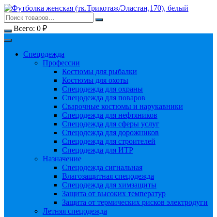
Перейти
к
содержимому
Всего:
0
₽
Спецодежда
Профессии
Костюмы для рыбалки
Костюмы для охоты
Спецодежда для охраны
Спецодежда для поваров
Сварочные костюмы и нарукавники
Спецодежда для нефтяников
Спецодежда для сферы услуг
Спецодежда для дорожников
Спецодежда для строителей
Спецодежда для ИТР
Назначение
Спецодежда сигнальная
Влагозащитная спецодежда
Спецодежда для химзащиты
Защита от высоких температур
Защита от термических рисков электродуги
Летняя спецодежда