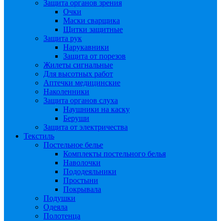
Защита органов зрения
Очки
Маски сварщика
Щитки защитные
Защита рук
Нарукавники
Защита от порезов
Жилеты сигнальные
Для высотных работ
Аптечки медицинские
Наколенники
Защита органов слуха
Наушники на каску
Беруши
Защита от электричества
Текстиль
Постельное белье
Комплекты постельного белья
Наволочки
Пододеяльники
Простыни
Покрывала
Подушки
Одеяла
Полотенца