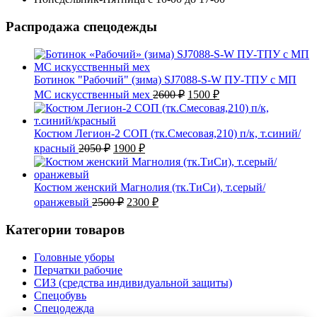
Распродажа спецодежды
Ботинок "Рабочий" (зима) SJ7088-S-W ПУ-ТПУ с МП
Первоначальная
Текущая
МС искусственный мех
2600
₽
1500
₽
цена
цена:
составляла
1500 ₽.
2600 ₽.
Костюм Легион-2 СОП (тк.Смесовая,210) п/к, т.синий/
Первоначальная
Текущая
красный
2050
₽
1900
₽
цена
цена:
составляла
1900 ₽.
2050 ₽.
Костюм женский Магнолия (тк.ТиСи), т.серый/
Первоначальная
Текущая
оранжевый
2500
₽
2300
₽
цена
цена:
составляла
2300 ₽.
Категории товаров
2500 ₽.
Головные уборы
Перчатки рабочие
СИЗ (средства индивидуальной защиты)
Спецобувь
Спецодежда