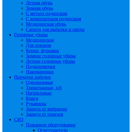
Летняя обувь
Зимняя обувь
С металл подноском
С композитным подноском
Медицинская обувь
Сапоги для рыбалки и охоты
Головные уборы
Медицинские
Для поваров
Кепки, фуражки
Зимние головные уборы
Летние головные уборы
Подшлемники
Накомарники
Перчатки рабочие
Одноразовые
Трикотажные, х/б
Нитриловые
Краги
Рукавицы
Защита от вибрации
Защита от порезов
СИЗ
Пожарное оборудование
Огнетушители