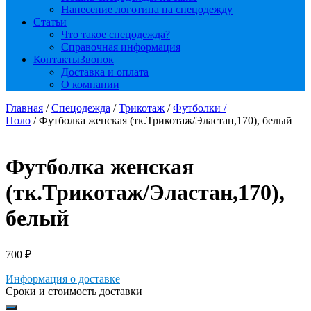
Нанесение логотипа на спецодежду
Статьи
Что такое спецодежда?
Справочная информация
Контакты
Звонок
Доставка и оплата
О компании
Главная
/
Спецодежда
/
Трикотаж
/
Футболки /
Поло
/ Футболка женская (тк.Трикотаж/Эластан,170), белый
Футболка женская
(тк.Трикотаж/Эластан,170),
белый
700
₽
Информация о доставке
Сроки и стоимость доставки