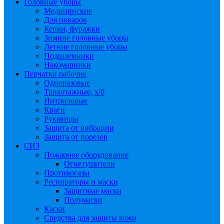
Головные уборы
Медицинские
Для поваров
Кепки, фуражки
Зимние головные уборы
Летние головные уборы
Подшлемники
Накомарники
Перчатки рабочие
Одноразовые
Трикотажные, х/б
Нитриловые
Краги
Рукавицы
Защита от вибрации
Защита от порезов
СИЗ
Пожарное оборудование
Огнетушители
Противогазы
Респираторы и маски
Защитные маски
Полумаски
Каски
Средства для защиты кожи