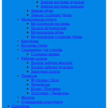
Зимние костюмы мужские
Зимние костюмы женские
Зимняя обувь
Зимние головные уборы
Медицинская одежда
Медицинские костюмы
Халаты медицинские
Медицинская обувь
Медицинские головные уборы
Камуфляж
Костюмы Горка
Снаряжение для туризма
Спальные мешки
Рабочие халаты
Халаты рабочие женские
Халаты рабочие мужские
Защитные халаты
Трикотаж
Футболки / Поло
Термобелье
Носки / Портянки
Толстовки / Джемперы
Жилеты
Одноразовая спецодежда
Спецобувь