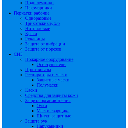
Подшлемники
Накомарники
Перчатки рабочие
Одноразовые
Трикотажные, х/б
Нитриловые
Краги
Рукавицы
Защита от вибрации
Защита от порезов
СИЗ
Пожарное оборудование
Огнетушители
Противогазы
Респираторы и маски
Защитные маски
Полумаски
Каски
Средства для защиты кожи
Защита органов зрения
Очки
Маски сварщика
Щитки защитные
Защита рук
Нарукавники