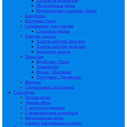
Халаты медицинские
Медицинская обувь
Медицинские головные уборы
Камуфляж
Костюмы Горка
Снаряжение для туризма
Спальные мешки
Рабочие халаты
Халаты рабочие женские
Халаты рабочие мужские
Защитные халаты
Трикотаж
Футболки / Поло
Термобелье
Носки / Портянки
Толстовки / Джемперы
Жилеты
Одноразовая спецодежда
Спецобувь
Летняя обувь
Зимняя обувь
С металл подноском
С композитным подноском
Медицинская обувь
Сапоги для рыбалки и охоты