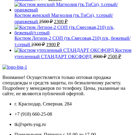
цена
цена:
составляла
1900 ₽.
2050 ₽.
Костюм женский Магнолия (тк.ТиСи), т.серый/
Первоначальная
Текущая
оранжевый
2500
₽
2300
₽
цена
цена:
составляла
2300 ₽.
2500 ₽.
Костюм Легион-2 СОП (тк.Смесовая,210) п/к, бежевый/
Первоначальная
Текущая
т.серый
2300
₽
1900
₽
цена
цена:
Костюм
составляла
1900 ₽.
Первоначаль
Текущ
утепленный СТАНДАРТ ОКСФОРД
3900
₽
2500
₽
2300 ₽.
цена
цена:
составляла
2500 ₽
3900 ₽.
Внимание! Осуществляется только оптовая продажа
спецодежды и средств защиты, по безналичному расчету.
Подробнее у менеджеров по телефону. Цены, указанные на
сайте, не являются публичной офертой.
г. Краснодар, Северная, 284
+7 (918) 660-25-08
tk@spets-yug.ru
Понедельник-Пятница с 10-00 до 17-00