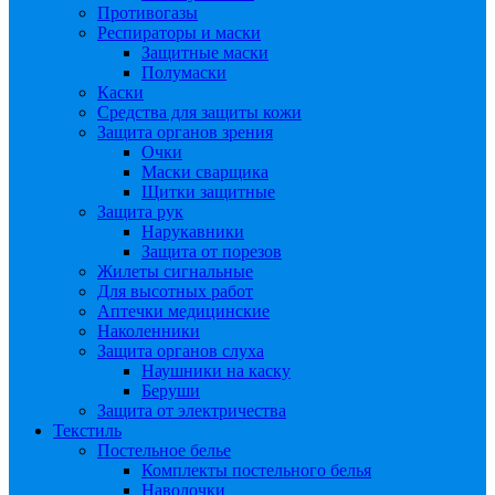
Противогазы
Респираторы и маски
Защитные маски
Полумаски
Каски
Средства для защиты кожи
Защита органов зрения
Очки
Маски сварщика
Щитки защитные
Защита рук
Нарукавники
Защита от порезов
Жилеты сигнальные
Для высотных работ
Аптечки медицинские
Наколенники
Защита органов слуха
Наушники на каску
Беруши
Защита от электричества
Текстиль
Постельное белье
Комплекты постельного белья
Наволочки