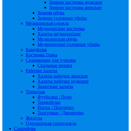
Зимние костюмы мужские
Зимние костюмы женские
Зимняя обувь
Зимние головные уборы
Медицинская одежда
Медицинские костюмы
Халаты медицинские
Медицинская обувь
Медицинские головные уборы
Камуфляж
Костюмы Горка
Снаряжение для туризма
Спальные мешки
Рабочие халаты
Халаты рабочие женские
Халаты рабочие мужские
Защитные халаты
Трикотаж
Футболки / Поло
Термобелье
Носки / Портянки
Толстовки / Джемперы
Жилеты
Одноразовая спецодежда
Спецобувь