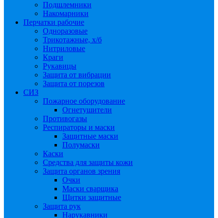
Подшлемники
Накомарники
Перчатки рабочие
Одноразовые
Трикотажные, х/б
Нитриловые
Краги
Рукавицы
Защита от вибрации
Защита от порезов
СИЗ
Пожарное оборудование
Огнетушители
Противогазы
Респираторы и маски
Защитные маски
Полумаски
Каски
Средства для защиты кожи
Защита органов зрения
Очки
Маски сварщика
Щитки защитные
Защита рук
Нарукавники