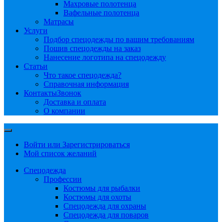
Махровые полотенца
Вафельные полотенца
Матрасы
Услуги
Подбор спецодежды по вашим требованиям
Пошив спецодежды на заказ
Нанесение логотипа на спецодежду
Статьи
Что такое спецодежда?
Справочная информация
Контакты
Звонок
Доставка и оплата
О компании
Войти или Зарегистрироваться
Мой список желаний
Спецодежда
Профессии
Костюмы для рыбалки
Костюмы для охоты
Спецодежда для охраны
Спецодежда для поваров