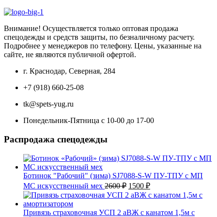
цена
цена:
составляла
1900 ₽.
2300 ₽.
Внимание! Осуществляется только оптовая продажа
спецодежды и средств защиты, по безналичному расчету.
Подробнее у менеджеров по телефону. Цены, указанные на
сайте, не являются публичной офертой.
г. Краснодар, Северная, 284
+7 (918) 660-25-08
tk@spets-yug.ru
Понедельник-Пятница с 10-00 до 17-00
Распродажа спецодежды
Ботинок "Рабочий" (зима) SJ7088-S-W ПУ-ТПУ с МП
Первоначальная
Текущая
МС искусственный мех
2600
₽
1500
₽
цена
цена:
составляла
1500 ₽.
2600 ₽.
Привязь страховочная УСП 2 аВЖ с канатом 1,5м с