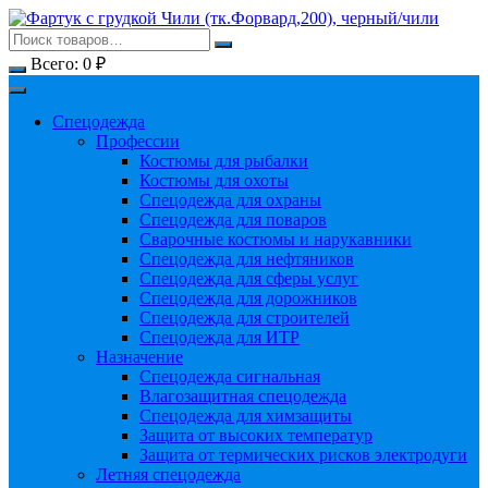
Перейти
к
содержимому
Всего:
0
₽
Спецодежда
Профессии
Костюмы для рыбалки
Костюмы для охоты
Спецодежда для охраны
Спецодежда для поваров
Сварочные костюмы и нарукавники
Спецодежда для нефтяников
Спецодежда для сферы услуг
Спецодежда для дорожников
Спецодежда для строителей
Спецодежда для ИТР
Назначение
Спецодежда сигнальная
Влагозащитная спецодежда
Спецодежда для химзащиты
Защита от высоких температур
Защита от термических рисков электродуги
Летняя спецодежда