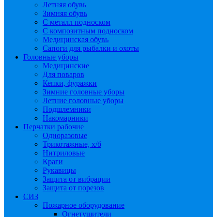
Летняя обувь
Зимняя обувь
С металл подноском
С композитным подноском
Медицинская обувь
Сапоги для рыбалки и охоты
Головные уборы
Медицинские
Для поваров
Кепки, фуражки
Зимние головные уборы
Летние головные уборы
Подшлемники
Накомарники
Перчатки рабочие
Одноразовые
Трикотажные, х/б
Нитриловые
Краги
Рукавицы
Защита от вибрации
Защита от порезов
СИЗ
Пожарное оборудование
Огнетушители