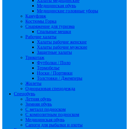
Халаты медицинские
Медицинская обувь
Медицинские головные уборы
Камуфляж
Костюмы Горка
Снаряжение для туризма
Спальные мешки
Рабочие халаты
Халаты рабочие женские
Халаты рабочие мужские
Защитные халаты
Трикотаж
Футболки / Поло
Термобелье
Носки / Портянки
Толстовки / Джемперы
Жилеты
Одноразовая спецодежда
Спецобувь
Летняя обувь
Зимняя обувь
С металл подноском
С композитным подноском
Медицинская обувь
Сапоги для рыбалки и охоты