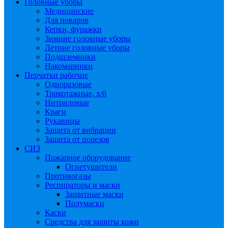
Головные уборы
Медицинские
Для поваров
Кепки, фуражки
Зимние головные уборы
Летние головные уборы
Подшлемники
Накомарники
Перчатки рабочие
Одноразовые
Трикотажные, х/б
Нитриловые
Краги
Рукавицы
Защита от вибрации
Защита от порезов
СИЗ
Пожарное оборудование
Огнетушители
Противогазы
Респираторы и маски
Защитные маски
Полумаски
Каски
Средства для защиты кожи