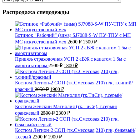
Распродажа спецодежды
Ботинок "Рабочий" (зима) SJ7088-S-W ПУ-ТПУ с МП
Первоначальная
Текущая
МС искусственный мех
2600
₽
1500
₽
цена
цена:
составляла
1500 ₽.
2600 ₽.
Привязь страховочная УСП 2 аВЖ с канатом 1,5м с
Первоначальная
Текущая
амортизатором
2500
₽
1800
₽
цена
цена:
составляла
1800 ₽.
2500 ₽.
Костюм Легион-2 СОП (тк.Смесовая,210) п/к, т.синий/
Первоначальная
Текущая
красный
2050
₽
1900
₽
цена
цена:
составляла
1900 ₽.
2050 ₽.
Костюм женский Магнолия (тк.ТиСи), т.серый/
Первоначальная
Текущая
оранжевый
2500
₽
2300
₽
цена
цена:
составляла
2300 ₽.
2500 ₽.
Костюм Легион-2 СОП (тк.Смесовая,210) п/к, бежевый/
Первоначальная
Текущая
т.серый
2300
₽
1900
₽