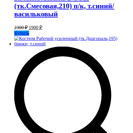
(тк.Смесовая,210) п/к, т.синий/
васильковый
Первоначальная
Текущая
2300
₽
1900
₽
цена
цена:
Купить
составляла
1900 ₽.
2300 ₽.