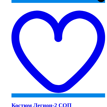
t
w
Костюм Легион-2 СОП