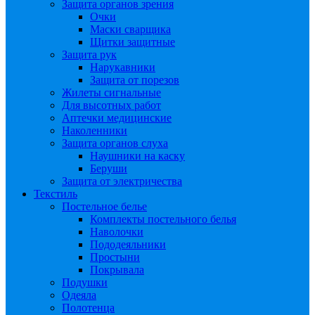
Защита органов зрения
Очки
Маски сварщика
Щитки защитные
Защита рук
Нарукавники
Защита от порезов
Жилеты сигнальные
Для высотных работ
Аптечки медицинские
Наколенники
Защита органов слуха
Наушники на каску
Беруши
Защита от электричества
Текстиль
Постельное белье
Комплекты постельного белья
Наволочки
Пододеяльники
Простыни
Покрывала
Подушки
Одеяла
Полотенца