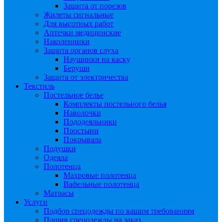
Защита от порезов
Жилеты сигнальные
Для высотных работ
Аптечки медицинские
Наколенники
Защита органов слуха
Наушники на каску
Беруши
Защита от электричества
Текстиль
Постельное белье
Комплекты постельного белья
Наволочки
Пододеяльники
Простыни
Покрывала
Подушки
Одеяла
Полотенца
Махровые полотенца
Вафельные полотенца
Матрасы
Услуги
Подбор спецодежды по вашим требованиям
Пошив спецодежды на заказ