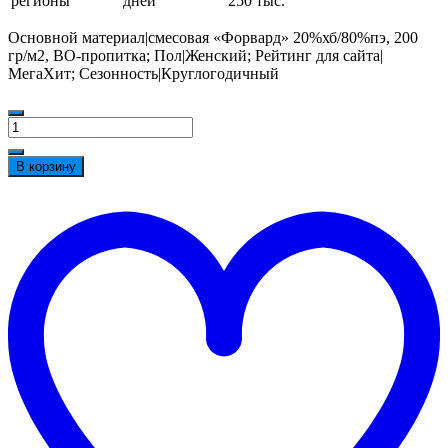
регионы
дней
250 тыс.
Основной материал|смесовая «Форвард» 20%хб/80%пэ, 200
гр/м2, ВО-пропитка; Пол|Женский; Рейтинг для сайта|
МегаХит; Сезонность|Круглогодичный
Количество
товара
Фартук
В корзину
с
грудкой
t
Чили
w
(тк.Форвард,200),
черный/
чили