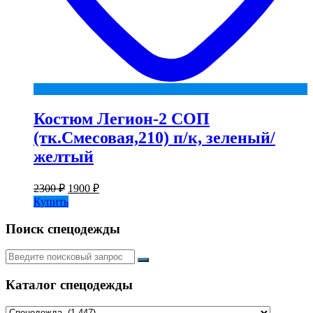
Костюм Легион-2 СОП
(тк.Смесовая,210) п/к, зеленый/
желтый
Первоначальная
Текущая
2300
₽
1900
₽
цена
цена:
Купить
составляла
1900 ₽.
2300 ₽.
Поиск спецодежды
Искать:
Каталог спецодежды