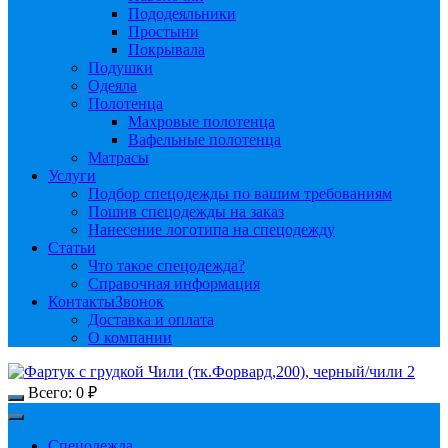
Пододеяльники
Простыни
Покрывала
Подушки
Одеяла
Полотенца
Махровые полотенца
Вафельные полотенца
Матрасы
Услуги
Подбор спецодежды по вашим требованиям
Пошив спецодежды на заказ
Нанесение логотипа на спецодежду
Статьи
Что такое спецодежда?
Справочная информация
Контакты
Звонок
Доставка и оплата
О компании
Всего:
0
₽
Спецодежда