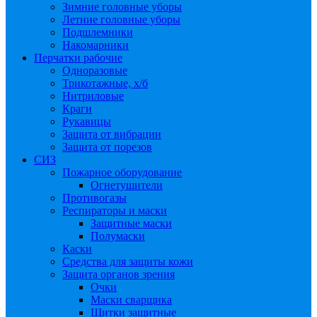
Зимние головные уборы
Летние головные уборы
Подшлемники
Накомарники
Перчатки рабочие
Одноразовые
Трикотажные, х/б
Нитриловые
Краги
Рукавицы
Защита от вибрации
Защита от порезов
СИЗ
Пожарное оборудование
Огнетушители
Противогазы
Респираторы и маски
Защитные маски
Полумаски
Каски
Средства для защиты кожи
Защита органов зрения
Очки
Маски сварщика
Щитки защитные