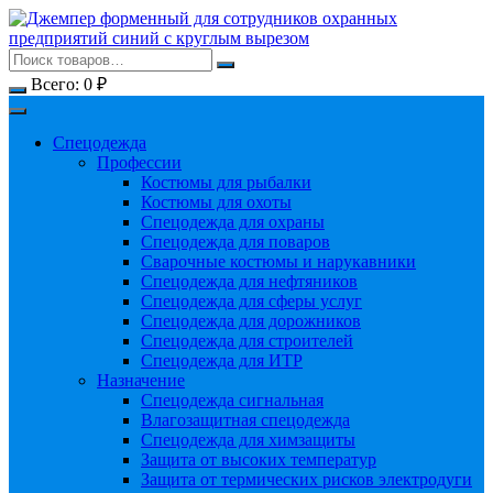
Перейти
к
содержимому
Всего:
0
₽
Спецодежда
Профессии
Костюмы для рыбалки
Костюмы для охоты
Спецодежда для охраны
Спецодежда для поваров
Сварочные костюмы и нарукавники
Спецодежда для нефтяников
Спецодежда для сферы услуг
Спецодежда для дорожников
Спецодежда для строителей
Спецодежда для ИТР
Назначение
Спецодежда сигнальная
Влагозащитная спецодежда
Спецодежда для химзащиты
Защита от высоких температур
Защита от термических рисков электродуги