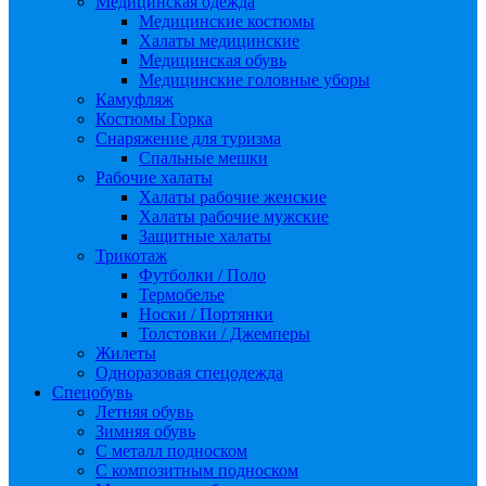
Медицинская одежда
Медицинские костюмы
Халаты медицинские
Медицинская обувь
Медицинские головные уборы
Камуфляж
Костюмы Горка
Снаряжение для туризма
Спальные мешки
Рабочие халаты
Халаты рабочие женские
Халаты рабочие мужские
Защитные халаты
Трикотаж
Футболки / Поло
Термобелье
Носки / Портянки
Толстовки / Джемперы
Жилеты
Одноразовая спецодежда
Спецобувь
Летняя обувь
Зимняя обувь
С металл подноском
С композитным подноском