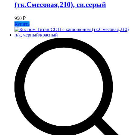
(тк.Смесовая,210), св.серый
950
₽
Купить