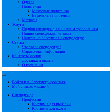
Одеяла
Полотенца
Махровые полотенца
Вафельные полотенца
Матрасы
Услуги
Подбор спецодежды по вашим требованиям
Пошив спецодежды на заказ
Нанесение логотипа на спецодежду
Статьи
Что такое спецодежда?
Справочная информация
Контакты
Звонок
Доставка и оплата
О компании
Войти или Зарегистрироваться
Мой список желаний
Спецодежда
Профессии
Костюмы для рыбалки
Костюмы для охоты