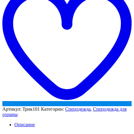
синий
с
круглым
вырезом
Артикул:
Трик101
Категории:
Спецодежда
,
Спецодежда для
охраны
Описание