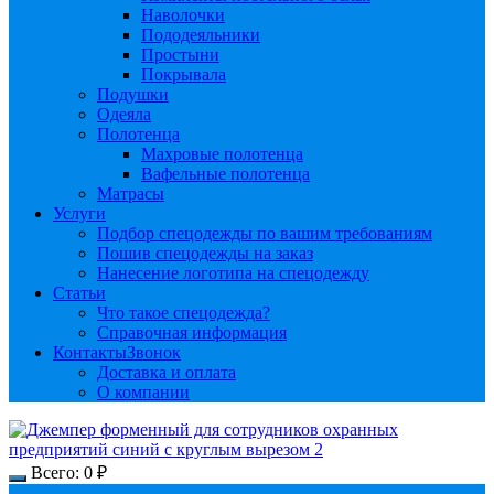
Наволочки
Пододеяльники
Простыни
Покрывала
Подушки
Одеяла
Полотенца
Махровые полотенца
Вафельные полотенца
Матрасы
Услуги
Подбор спецодежды по вашим требованиям
Пошив спецодежды на заказ
Нанесение логотипа на спецодежду
Статьи
Что такое спецодежда?
Справочная информация
Контакты
Звонок
Доставка и оплата
О компании
Всего:
0
₽