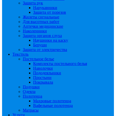
Защита рук
Нарукавники
Защита от порезов
Жилеты сигнальные
Для высотных работ
Аптечки медицинские
Наколенники
Защита органов слуха
Наушники на каску
Беруши
Защита от электричества
Текстиль
Постельное белье
Комплекты постельного белья
Наволочки
Пододеяльники
Простыни
Покрывала
Подушки
Одеяла
Полотенца
Махровые полотенца
Вафельные полотенца
Матрасы
Услуги