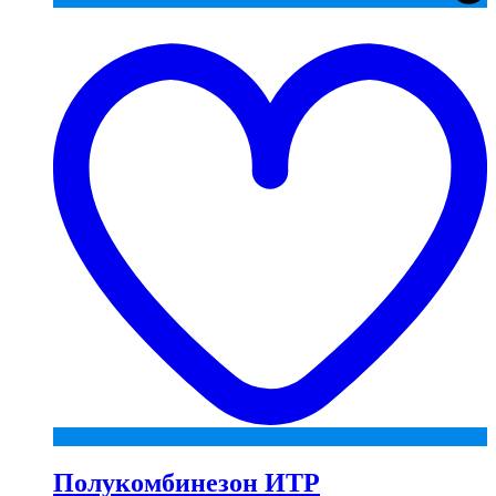
t
w
Полукомбинезон ИТР