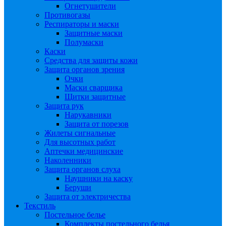
Огнетушители
Противогазы
Респираторы и маски
Защитные маски
Полумаски
Каски
Средства для защиты кожи
Защита органов зрения
Очки
Маски сварщика
Щитки защитные
Защита рук
Нарукавники
Защита от порезов
Жилеты сигнальные
Для высотных работ
Аптечки медицинские
Наколенники
Защита органов слуха
Наушники на каску
Беруши
Защита от электричества
Текстиль
Постельное белье
Комплекты постельного белья