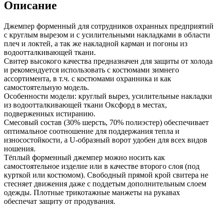
Описание
Джемпер форменный для сотрудников охранных предприятий
с круглым вырезом и с усилительными накладками в области
плеч и локтей, а так же накладной карман и погоны из
водоотталкивающей ткани.
Свитер высокого качества предназначен для защиты от холода
и рекомендуется использовать с костюмами зимнего
ассортимента, в т.ч. с костюмами охранника и как
самостоятельную модель.
Особенности модели: круглый вырез, усилительные накладки
из водоотталкивающей ткани Оксфорд в местах,
подверженных истиранию.
Смесовый состав (30% шерсть, 70% полиэстер) обеспечивает
оптимальное соотношение для поддержания тепла и
износостойкости, а U-образный ворот удобен для всех видов
ношения.
Тёплый форменный джемпер можно носить как
самостоятельное изделие или в качестве второго слоя (под
курткой или костюмом). Свободный прямой крой свитера не
стесняет движения даже с поддетым дополнительным слоем
одежды. Плотные трикотажные манжеты на рукавах
обеспечат защиту от продувания.