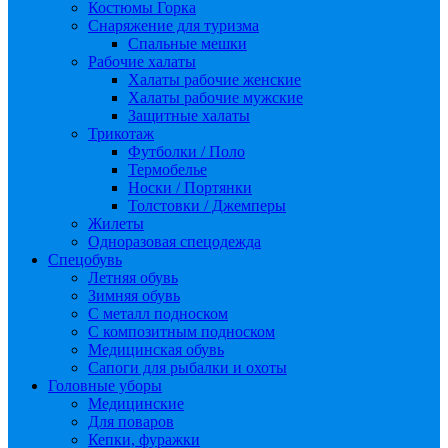
Костюмы Горка
Снаряжение для туризма
Спальные мешки
Рабочие халаты
Халаты рабочие женские
Халаты рабочие мужские
Защитные халаты
Трикотаж
Футболки / Поло
Термобелье
Носки / Портянки
Толстовки / Джемперы
Жилеты
Одноразовая спецодежда
Спецобувь
Летняя обувь
Зимняя обувь
С металл подноском
С композитным подноском
Медицинская обувь
Сапоги для рыбалки и охоты
Головные уборы
Медицинские
Для поваров
Кепки, фуражки