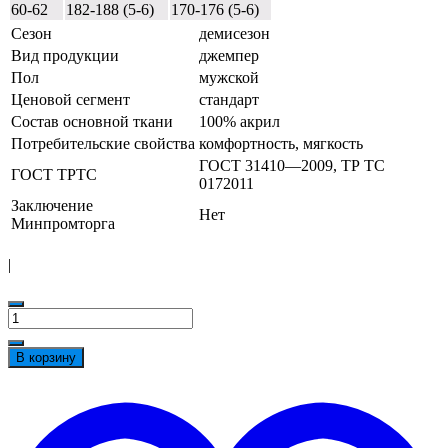
60-62
182-188 (5-6)
170-176 (5-6)
Сезон
демисезон
Вид продукции
джемпер
Пол
мужской
Ценовой сегмент
стандарт
Состав основной ткани
100% акрил
Потребительские свойства
комфортность, мягкость
ГОСТ 31410—2009, ТР ТС
ГОСТ ТРТС
0172011
Заключение
Нет
Минпромторга
|
Количество
товара
Джемпер
В корзину
форменный
для
t
сотрудников
w
охранных
предприятий