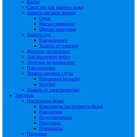
Каски
Средства для защиты кожи
Защита органов зрения
Очки
Маски сварщика
Щитки защитные
Защита рук
Нарукавники
Защита от порезов
Жилеты сигнальные
Для высотных работ
Аптечки медицинские
Наколенники
Защита органов слуха
Наушники на каску
Беруши
Защита от электричества
Текстиль
Постельное белье
Комплекты постельного белья
Наволочки
Пододеяльники
Простыни
Покрывала
Подушки