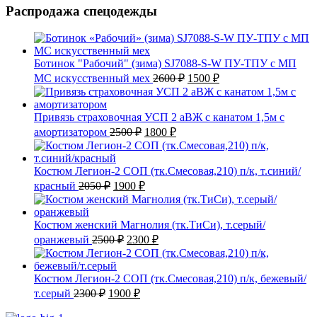
Распродажа спецодежды
Ботинок "Рабочий" (зима) SJ7088-S-W ПУ-ТПУ с МП
Первоначальная
Текущая
МС искусственный мех
2600
₽
1500
₽
цена
цена:
составляла
1500 ₽.
2600 ₽.
Привязь страховочная УСП 2 аВЖ с канатом 1,5м с
Первоначальная
Текущая
амортизатором
2500
₽
1800
₽
цена
цена:
составляла
1800 ₽.
2500 ₽.
Костюм Легион-2 СОП (тк.Смесовая,210) п/к, т.синий/
Первоначальная
Текущая
красный
2050
₽
1900
₽
цена
цена:
составляла
1900 ₽.
2050 ₽.
Костюм женский Магнолия (тк.ТиСи), т.серый/
Первоначальная
Текущая
оранжевый
2500
₽
2300
₽
цена
цена:
составляла
2300 ₽.
2500 ₽.
Костюм Легион-2 СОП (тк.Смесовая,210) п/к, бежевый/
Первоначальная
Текущая
т.серый
2300
₽
1900
₽
цена
цена:
составляла