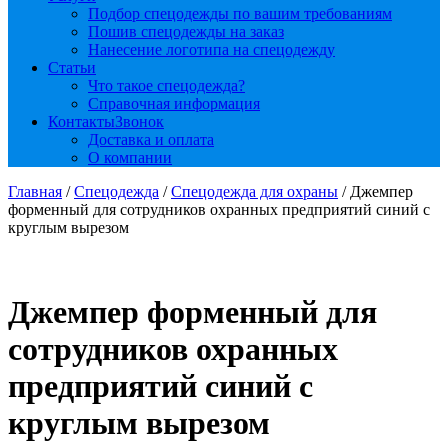
Подбор спецодежды по вашим требованиям
Пошив спецодежды на заказ
Нанесение логотипа на спецодежду
Статьи
Что такое спецодежда?
Справочная информация
Контакты
Звонок
Доставка и оплата
О компании
Главная
/
Спецодежда
/
Спецодежда для охраны
/ Джемпер
форменный для сотрудников охранных предприятий синий с
круглым вырезом
Джемпер форменный для
сотрудников охранных
предприятий синий с
круглым вырезом