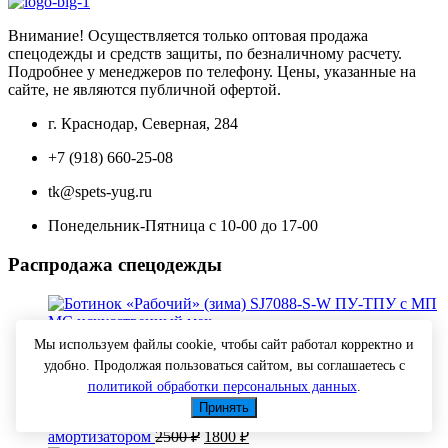
1900 ₽.
2300 ₽.
Внимание! Осуществляется только оптовая продажа
спецодежды и средств защиты, по безналичному расчету.
Подробнее у менеджеров по телефону. Цены, указанные на
сайте, не являются публичной офертой.
г. Краснодар, Северная, 284
+7 (918) 660-25-08
tk@spets-yug.ru
Понедельник-Пятница с 10-00 до 17-00
Распродажа спецодежды
Ботинок "Рабочий" (зима) SJ7088-S-W ПУ-ТПУ с МП
Мы используем файлы cookie, чтобы сайт работал корректно и
Первоначальная
Текущая
МС искусственный мех
2600
₽
1500
₽
удобно. Продолжая пользоваться сайтом, вы соглашаетесь с
цена
цена:
политикой обработки персональных данных
.
составляла
1500 ₽.
Принять
2600 ₽.
Привязь страховочная УСП 2 аВЖ с канатом 1,5м с
Первоначальная
Текущая
амортизатором
2500
₽
1800
₽