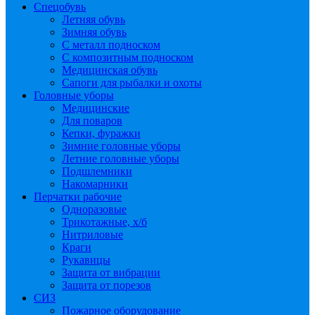
Спецобувь
Летняя обувь
Зимняя обувь
С металл подноском
С композитным подноском
Медицинская обувь
Сапоги для рыбалки и охоты
Головные уборы
Медицинские
Для поваров
Кепки, фуражки
Зимние головные уборы
Летние головные уборы
Подшлемники
Накомарники
Перчатки рабочие
Одноразовые
Трикотажные, х/б
Нитриловые
Краги
Рукавицы
Защита от вибрации
Защита от порезов
СИЗ
Пожарное оборудование