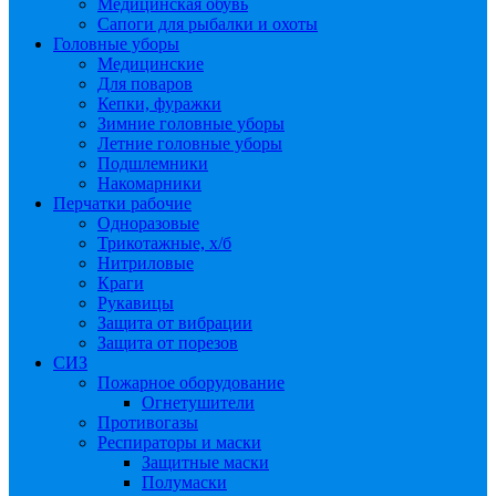
Медицинская обувь
Сапоги для рыбалки и охоты
Головные уборы
Медицинские
Для поваров
Кепки, фуражки
Зимние головные уборы
Летние головные уборы
Подшлемники
Накомарники
Перчатки рабочие
Одноразовые
Трикотажные, х/б
Нитриловые
Краги
Рукавицы
Защита от вибрации
Защита от порезов
СИЗ
Пожарное оборудование
Огнетушители
Противогазы
Респираторы и маски
Защитные маски
Полумаски