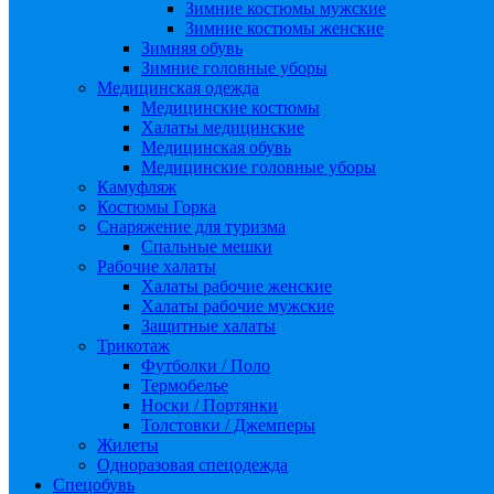
Зимние костюмы мужские
Зимние костюмы женские
Зимняя обувь
Зимние головные уборы
Медицинская одежда
Медицинские костюмы
Халаты медицинские
Медицинская обувь
Медицинские головные уборы
Камуфляж
Костюмы Горка
Снаряжение для туризма
Спальные мешки
Рабочие халаты
Халаты рабочие женские
Халаты рабочие мужские
Защитные халаты
Трикотаж
Футболки / Поло
Термобелье
Носки / Портянки
Толстовки / Джемперы
Жилеты
Одноразовая спецодежда
Спецобувь