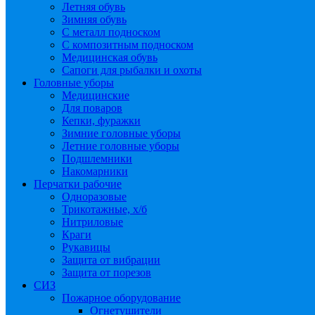
Летняя обувь
Зимняя обувь
С металл подноском
С композитным подноском
Медицинская обувь
Сапоги для рыбалки и охоты
Головные уборы
Медицинские
Для поваров
Кепки, фуражки
Зимние головные уборы
Летние головные уборы
Подшлемники
Накомарники
Перчатки рабочие
Одноразовые
Трикотажные, х/б
Нитриловые
Краги
Рукавицы
Защита от вибрации
Защита от порезов
СИЗ
Пожарное оборудование
Огнетушители