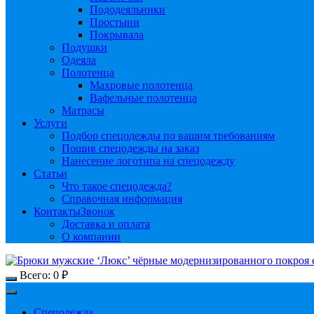
Пододеяльники
Простыни
Покрывала
Подушки
Одеяла
Полотенца
Махровые полотенца
Вафельные полотенца
Матрасы
Услуги
Подбор спецодежды по вашим требованиям
Пошив спецодежды на заказ
Нанесение логотипа на спецодежду
Статьи
Что такое спецодежда?
Справочная информация
Контакты
Звонок
Доставка и оплата
О компании
Всего:
0
₽
Спецодежда