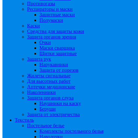
Противогазы
Респираторы и маски
Защитные маски
Полумаски
Каски
Средства для защиты кожи
Защита органов зрения
Очки
Маски сварщика
Щитки защитные
Защита рук
Нарукавники
Защита от порезов
Жилеты сигнальные
Для высотных работ
Аптечки медицинские
Наколенники
Защита органов слуха
Наушники на каску
Беруши
Защита от электричества
Текстиль
Постельное белье
Комплекты постельного белья
Наволочки