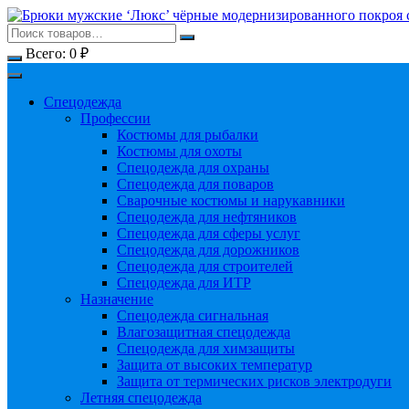
Перейти
к
содержимому
Всего:
0
₽
Спецодежда
Профессии
Костюмы для рыбалки
Костюмы для охоты
Спецодежда для охраны
Спецодежда для поваров
Сварочные костюмы и нарукавники
Спецодежда для нефтяников
Спецодежда для сферы услуг
Спецодежда для дорожников
Спецодежда для строителей
Спецодежда для ИТР
Назначение
Спецодежда сигнальная
Влагозащитная спецодежда
Спецодежда для химзащиты
Защита от высоких температур
Защита от термических рисков электродуги
Летняя спецодежда