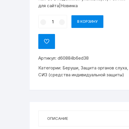
для сайта|Новинка
Количество
В КОРЗИНУ
товара
Беруши
DeltaPlus
ADD
CONICFIR050
TO
WISHLIST
(29дБ)
Артикул:
d60884b6ed38
со
шнурком
Категории:
Беруши
,
Защита органов слуха
,
(50пар)
СИЗ (средства индивидуальной защиты)
ОПИСАНИЕ