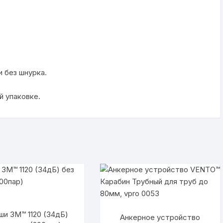
и без шнурка.
й упаковке.
ши 3М™ 1120 (34дБ)
Анкерное устройство