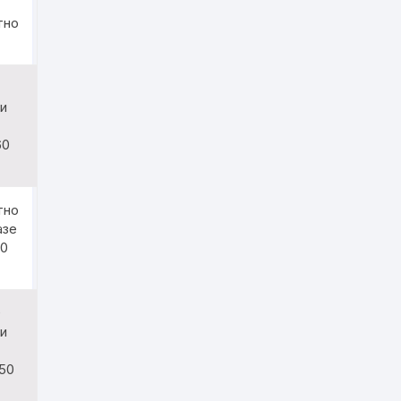
тно
ри
60
тно
азе
60
0
ри
50