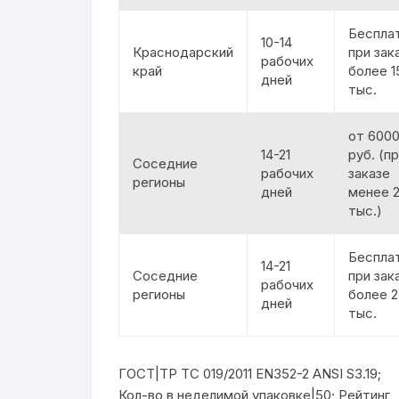
Беспла
10-14
Краснодарский
при зак
рабочих
край
более 1
дней
тыс.
от 600
14-21
руб. (п
Соседние
рабочих
заказе
регионы
дней
менее 
тыс.)
Беспла
14-21
Соседние
при зак
рабочих
регионы
более 
дней
тыс.
ГОСТ|ТР ТС 019/2011 EN352-2 ANSI S3.19;
Кол-во в неделимой упаковке|50; Рейтинг