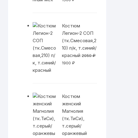
цена
цена:
составляла
1500 ₽.
2600 ₽.
Костюм
Легион-2 СОП
(тк.Смесовая,2
10) п/к, т.синий/
красный
2050
₽
Первоначальная
Текущая
1900
₽
цена
цена:
составляла
1900 ₽.
2050 ₽.
Костюм
женский
Магнолия
(тк.ТиСи),
т.серый/
оранжевый