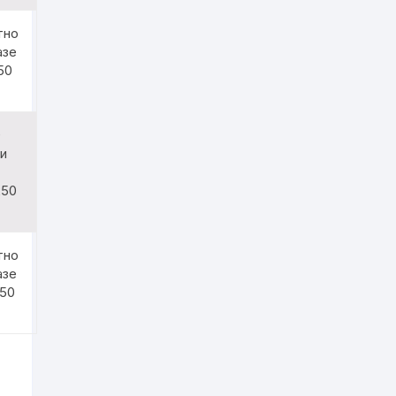
тно
азе
50
0
ри
250
тно
азе
250