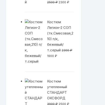
Первоначальная
Текущая
2500
₽
2300
₽
цена
цена:
составляла
2300 ₽.
2500 ₽.
Костюм
Легион-2 СОП
(тк.Смесовая,2
10) п/к,
бежевый/
т.серый
2300
₽
Первоначальная
Текущая
1900
₽
цена
цена:
составляла
1900 ₽.
2300 ₽.
Костюм
утепленный
СТАНДАРТ
ОКСФОРД
Первоначальная
Текущая
3900
₽
2500
₽