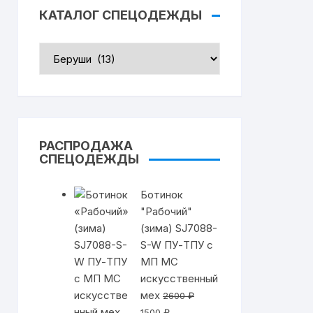
КАТАЛОГ СПЕЦОДЕЖДЫ
Маски сварщика
Нарукавники
Щитки защитные
Защита от порезов
РАСПРОДАЖА
СПЕЦОДЕЖДЫ
Наушники на каску
Ботинок
"Рабочий"
ва
Беруши
(зима) SJ7088-
S-W ПУ-ТПУ с
МП МС
искусственный
мех
2600
₽
Первоначальная
Текущая
1500
₽