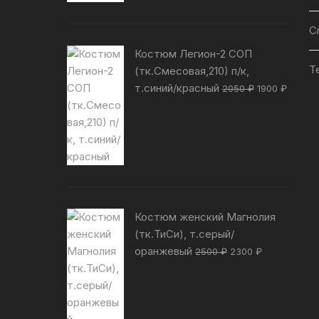
С
Костюм Легион-2 СОП
Т
(тк.Смесовая,210) п/к,
Первоначал
Текущ
т.синий/красный
2050
₽
1900
₽
цена
цена:
составляла
1900 ₽
2050 ₽.
Костюм женский Магнолия
(тк.ТиСи), т.серый/
Первоначальная
Текущая
оранжевый
2500
₽
2300
₽
цена
цена:
составляла
2300 ₽.
2500 ₽.