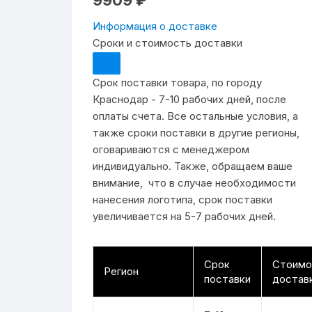
9909
₽
нефтяник
Защита от
Костюмы Горка
Накомарни
Летние к
Зимние к
Медицинс
Информация о доставке
рисков эл
Сроки и стоимость доставки
Спецодеж
Снаряжение для туризма
Летние го
Зимняя об
Медицинс
Спальные
услуг
уборы
Срок поставки товара, по городу
Рабочие халаты
Летняя об
Зимние го
Халаты ра
Спецодеж
Краснодар - 7-10 рабочих дней, после
дорожник
оплаты счета. Все остальные условия, а
Трикотаж
Халаты ра
Футболки 
также сроки поставки в другие регионы,
Спецодеж
оговариваются с менеджером
Жилеты
Защитные
Термобел
строител
индивидуально. Также, обращаем ваше
внимание, что в случае необходимости
Одноразовая спецодежда
Носки / П
Спецодеж
нанесения логотипа, срок поставки
увеличивается на 5-7 рабочих дней.
Толстовк
Срок
Стоимо
Регион
поставки
достав