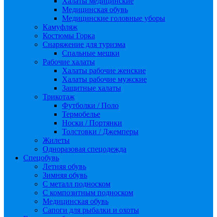
Халаты медицинские
Медицинская обувь
Медицинские головные уборы
Камуфляж
Костюмы Горка
Снаряжение для туризма
Спальные мешки
Рабочие халаты
Халаты рабочие женские
Халаты рабочие мужские
Защитные халаты
Трикотаж
Футболки / Поло
Термобелье
Носки / Портянки
Толстовки / Джемперы
Жилеты
Одноразовая спецодежда
Спецобувь
Летняя обувь
Зимняя обувь
С металл подноском
С композитным подноском
Медицинская обувь
Сапоги для рыбалки и охоты