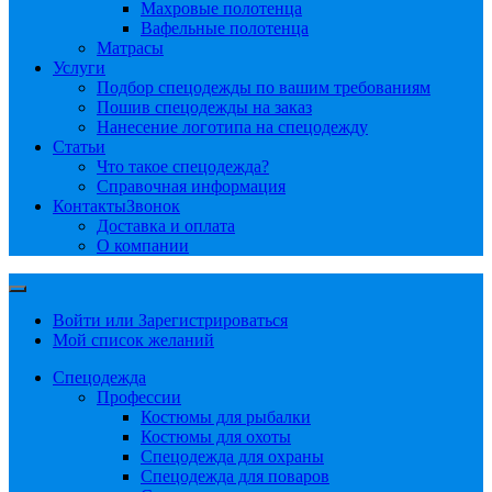
Махровые полотенца
Вафельные полотенца
Матрасы
Услуги
Подбор спецодежды по вашим требованиям
Пошив спецодежды на заказ
Нанесение логотипа на спецодежду
Статьи
Что такое спецодежда?
Справочная информация
Контакты
Звонок
Доставка и оплата
О компании
Войти или Зарегистрироваться
Мой список желаний
Спецодежда
Профессии
Костюмы для рыбалки
Костюмы для охоты
Спецодежда для охраны
Спецодежда для поваров