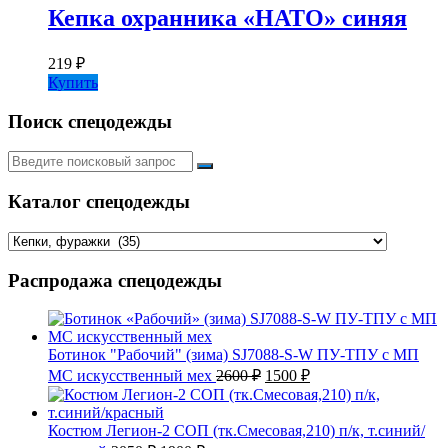
Кепка охранника «НАТО» синяя
219
₽
Купить
Поиск спецодежды
Искать:
Каталог спецодежды
Распродажа спецодежды
Ботинок "Рабочий" (зима) SJ7088-S-W ПУ-ТПУ с МП
Первоначальная
Текущая
МС искусственный мех
2600
₽
1500
₽
цена
цена:
составляла
1500 ₽.
2600 ₽.
Костюм Легион-2 СОП (тк.Смесовая,210) п/к, т.синий/
Первоначальная
Текущая