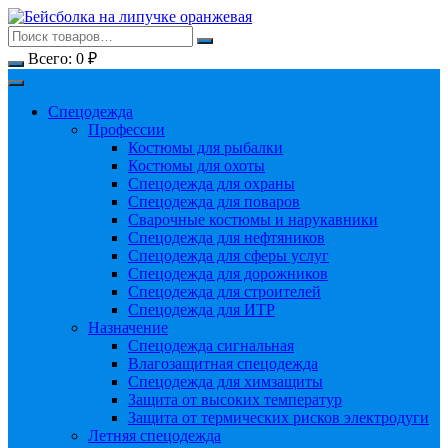
Перейти
к
содержимому
Всего:
0
₽
Спецодежда
Профессии
Костюмы для рыбалки
Костюмы для охоты
Спецодежда для охраны
Спецодежда для поваров
Сварочные костюмы и нарукавники
Спецодежда для нефтяников
Спецодежда для сферы услуг
Спецодежда для дорожников
Спецодежда для строителей
Спецодежда для ИТР
Назначение
Спецодежда сигнальная
Влагозащитная спецодежда
Спецодежда для химзащиты
Защита от высоких температур
Защита от термических рисков электродуги
Летняя спецодежда