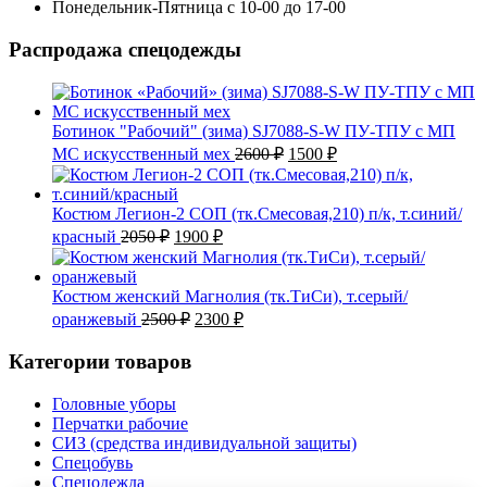
Понедельник-Пятница с 10-00 до 17-00
Распродажа спецодежды
Ботинок "Рабочий" (зима) SJ7088-S-W ПУ-ТПУ с МП
Первоначальная
Текущая
МС искусственный мех
2600
₽
1500
₽
цена
цена:
составляла
1500 ₽.
2600 ₽.
Костюм Легион-2 СОП (тк.Смесовая,210) п/к, т.синий/
Первоначальная
Текущая
красный
2050
₽
1900
₽
цена
цена:
составляла
1900 ₽.
2050 ₽.
Костюм женский Магнолия (тк.ТиСи), т.серый/
Первоначальная
Текущая
оранжевый
2500
₽
2300
₽
цена
цена:
составляла
2300 ₽.
Категории товаров
2500 ₽.
Головные уборы
Перчатки рабочие
СИЗ (средства индивидуальной защиты)
Спецобувь
Спецодежда