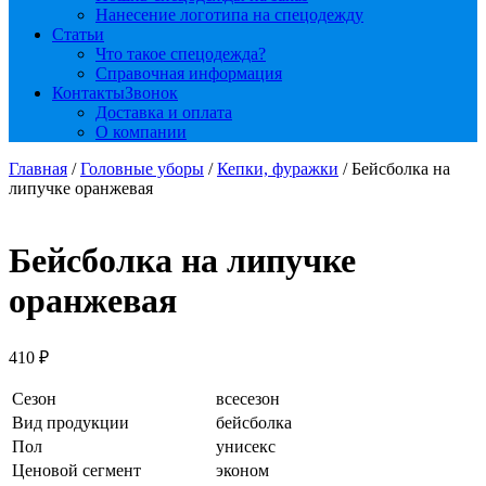
Нанесение логотипа на спецодежду
Статьи
Что такое спецодежда?
Справочная информация
Контакты
Звонок
Доставка и оплата
О компании
Главная
/
Головные уборы
/
Кепки, фуражки
/ Бейсболка на
липучке оранжевая
Бейсболка на липучке
оранжевая
410
₽
Сезон
всесезон
Вид продукции
бейсболка
Пол
унисекс
Ценовой сегмент
эконом