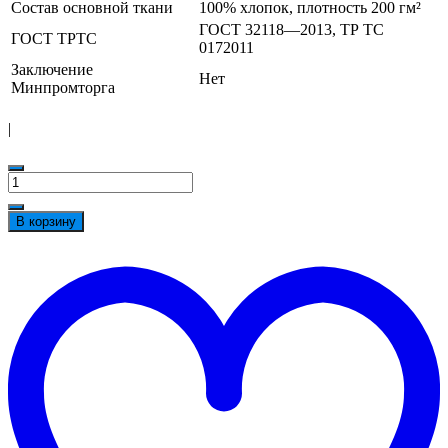
Состав основной ткани
100% хлопок, плотность 200 гм²
ГОСТ 32118—2013, ТР ТС
ГОСТ ТРТС
0172011
Заключение
Нет
Минпромторга
|
Количество
товара
Бейсболка
В корзину
на
липучке
t
оранжевая
w