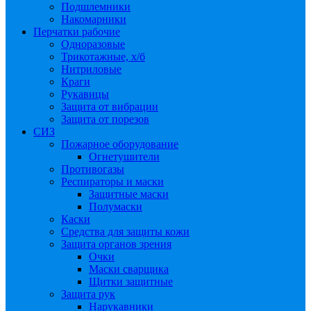
Подшлемники
Накомарники
Перчатки рабочие
Одноразовые
Трикотажные, х/б
Нитриловые
Краги
Рукавицы
Защита от вибрации
Защита от порезов
СИЗ
Пожарное оборудование
Огнетушители
Противогазы
Респираторы и маски
Защитные маски
Полумаски
Каски
Средства для защиты кожи
Защита органов зрения
Очки
Маски сварщика
Щитки защитные
Защита рук
Нарукавники