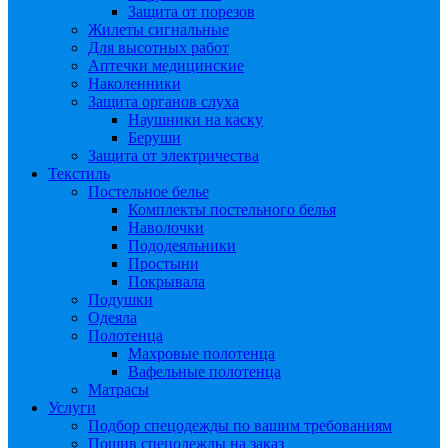
Защита от порезов
Жилеты сигнальные
Для высотных работ
Аптечки медицинские
Наколенники
Защита органов слуха
Наушники на каску
Беруши
Защита от электричества
Текстиль
Постельное белье
Комплекты постельного белья
Наволочки
Пододеяльники
Простыни
Покрывала
Подушки
Одеяла
Полотенца
Махровые полотенца
Вафельные полотенца
Матрасы
Услуги
Подбор спецодежды по вашим требованиям
Пошив спецодежды на заказ