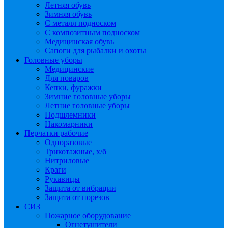
Летняя обувь
Зимняя обувь
С металл подноском
С композитным подноском
Медицинская обувь
Сапоги для рыбалки и охоты
Головные уборы
Медицинские
Для поваров
Кепки, фуражки
Зимние головные уборы
Летние головные уборы
Подшлемники
Накомарники
Перчатки рабочие
Одноразовые
Трикотажные, х/б
Нитриловые
Краги
Рукавицы
Защита от вибрации
Защита от порезов
СИЗ
Пожарное оборудование
Огнетушители