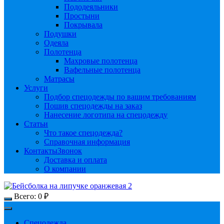
Пододеяльники
Простыни
Покрывала
Подушки
Одеяла
Полотенца
Махровые полотенца
Вафельные полотенца
Матрасы
Услуги
Подбор спецодежды по вашим требованиям
Пошив спецодежды на заказ
Нанесение логотипа на спецодежду
Статьи
Что такое спецодежда?
Справочная информация
Контакты
Звонок
Доставка и оплата
О компании
Всего:
0
₽
Спецодежда