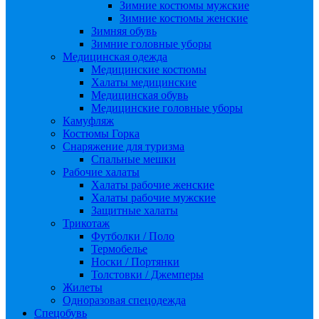
Зимние костюмы мужские
Зимние костюмы женские
Зимняя обувь
Зимние головные уборы
Медицинская одежда
Медицинские костюмы
Халаты медицинские
Медицинская обувь
Медицинские головные уборы
Камуфляж
Костюмы Горка
Снаряжение для туризма
Спальные мешки
Рабочие халаты
Халаты рабочие женские
Халаты рабочие мужские
Защитные халаты
Трикотаж
Футболки / Поло
Термобелье
Носки / Портянки
Толстовки / Джемперы
Жилеты
Одноразовая спецодежда
Спецобувь