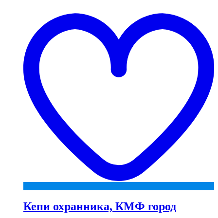
t
w
Кепи охранника, КМФ город