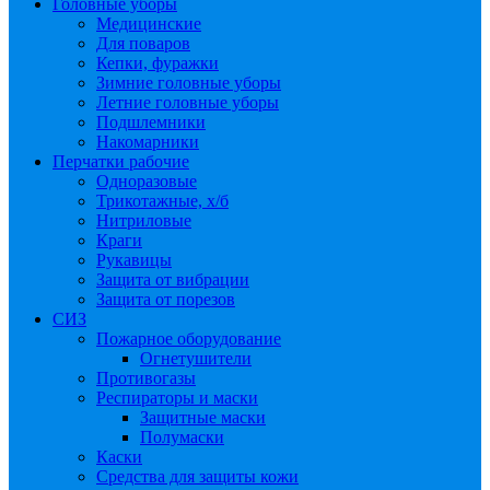
Головные уборы
Медицинские
Для поваров
Кепки, фуражки
Зимние головные уборы
Летние головные уборы
Подшлемники
Накомарники
Перчатки рабочие
Одноразовые
Трикотажные, х/б
Нитриловые
Краги
Рукавицы
Защита от вибрации
Защита от порезов
СИЗ
Пожарное оборудование
Огнетушители
Противогазы
Респираторы и маски
Защитные маски
Полумаски
Каски
Средства для защиты кожи