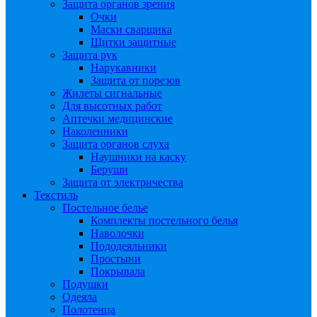
Защита органов зрения
Очки
Маски сварщика
Щитки защитные
Защита рук
Нарукавники
Защита от порезов
Жилеты сигнальные
Для высотных работ
Аптечки медицинские
Наколенники
Защита органов слуха
Наушники на каску
Беруши
Защита от электричества
Текстиль
Постельное белье
Комплекты постельного белья
Наволочки
Пододеяльники
Простыни
Покрывала
Подушки
Одеяла
Полотенца