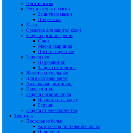
Противогазы
Респираторы и маски
Защитные маски
Полумаски
Каски
Средства для защиты кожи
Защита органов зрения
Очки
Маски сварщика
Щитки защитные
Защита рук
Нарукавники
Защита от порезов
Жилеты сигнальные
Для высотных работ
Аптечки медицинские
Наколенники
Защита органов слуха
Наушники на каску
Беруши
Защита от электричества
Текстиль
Постельное белье
Комплекты постельного белья
Наволочки