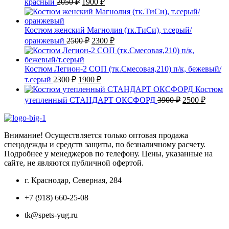
красный
2050
₽
1900
₽
цена
цена:
составляла
1900 ₽.
2050 ₽.
Костюм женский Магнолия (тк.ТиСи), т.серый/
Первоначальная
Текущая
оранжевый
2500
₽
2300
₽
цена
цена:
составляла
2300 ₽.
2500 ₽.
Костюм Легион-2 СОП (тк.Смесовая,210) п/к, бежевый/
Первоначальная
Текущая
т.серый
2300
₽
1900
₽
цена
цена:
Костюм
составляла
1900 ₽.
Первоначаль
Текущ
утепленный СТАНДАРТ ОКСФОРД
3900
₽
2500
₽
2300 ₽.
цена
цена:
составляла
2500 ₽
3900 ₽.
Внимание! Осуществляется только оптовая продажа
спецодежды и средств защиты, по безналичному расчету.
Подробнее у менеджеров по телефону. Цены, указанные на
сайте, не являются публичной офертой.
г. Краснодар, Северная, 284
+7 (918) 660-25-08
tk@spets-yug.ru