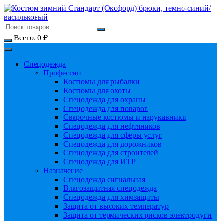
Перейти
к
содержимому
Всего:
0
₽
Спецодежда
Профессии
Костюмы для рыбалки
Костюмы для охоты
Спецодежда для охраны
Спецодежда для поваров
Сварочные костюмы и нарукавники
Спецодежда для нефтяников
Спецодежда для сферы услуг
Спецодежда для дорожников
Спецодежда для строителей
Спецодежда для ИТР
Назначение
Спецодежда сигнальная
Влагозащитная спецодежда
Спецодежда для химзащиты
Защита от высоких температур
Защита от термических рисков электродуги