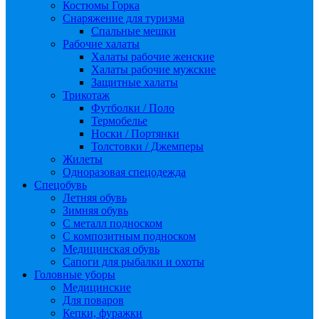
Костюмы Горка
Снаряжение для туризма
Спальные мешки
Рабочие халаты
Халаты рабочие женские
Халаты рабочие мужские
Защитные халаты
Трикотаж
Футболки / Поло
Термобелье
Носки / Портянки
Толстовки / Джемперы
Жилеты
Одноразовая спецодежда
Спецобувь
Летняя обувь
Зимняя обувь
С металл подноском
С композитным подноском
Медицинская обувь
Сапоги для рыбалки и охоты
Головные уборы
Медицинские
Для поваров
Кепки, фуражки