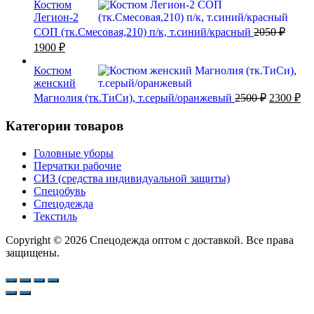
составляла
Костюм
1500 ₽.
Легион-2
2600 ₽.
СОП (тк.Смесовая,210) п/к, т.синий/красный
2050
₽
Первоначальная
Текущая
1900
₽
цена
цена:
составляла
Костюм
1900 ₽.
женский
2050 ₽.
Первонач
Те
Магнолия (тк.ТиСи), т.серый/оранжевый
2500
₽
2300
₽
цена
це
составля
23
Категории товаров
2500 ₽.
Головные уборы
Перчатки рабочие
СИЗ (средства индивидуальной защиты)
Спецобувь
Спецодежда
Текстиль
Copyright © 2026 Спецодежда оптом с доставкой. Все права
защищены.