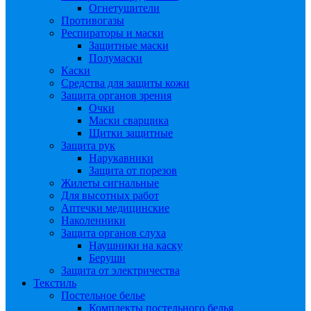
Огнетушители
Противогазы
Респираторы и маски
Защитные маски
Полумаски
Каски
Средства для защиты кожи
Защита органов зрения
Очки
Маски сварщика
Щитки защитные
Защита рук
Нарукавники
Защита от порезов
Жилеты сигнальные
Для высотных работ
Аптечки медицинские
Наколенники
Защита органов слуха
Наушники на каску
Беруши
Защита от электричества
Текстиль
Постельное белье
Комплекты постельного белья