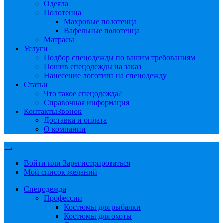
Одеяла
Полотенца
Махровые полотенца
Вафельные полотенца
Матрасы
Услуги
Подбор спецодежды по вашим требованиям
Пошив спецодежды на заказ
Нанесение логотипа на спецодежду
Статьи
Что такое спецодежда?
Справочная информация
Контакты
Звонок
Доставка и оплата
О компании
Войти или Зарегистрироваться
Мой список желаний
Спецодежда
Профессии
Костюмы для рыбалки
Костюмы для охоты