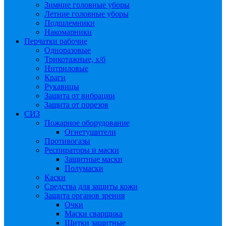
Зимние головные уборы
Летние головные уборы
Подшлемники
Накомарники
Перчатки рабочие
Одноразовые
Трикотажные, х/б
Нитриловые
Краги
Рукавицы
Защита от вибрации
Защита от порезов
СИЗ
Пожарное оборудование
Огнетушители
Противогазы
Респираторы и маски
Защитные маски
Полумаски
Каски
Средства для защиты кожи
Защита органов зрения
Очки
Маски сварщика
Щитки защитные