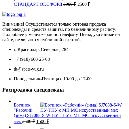
Первоначальная
Текущая
СТАНДАРТ ОКСФОРД
3900
₽
2500
₽
цена
цена:
составляла
2500 ₽.
3900 ₽.
Внимание! Осуществляется только оптовая продажа
спецодежды и средств защиты, по безналичному расчету.
Подробнее у менеджеров по телефону. Цены, указанные на
сайте, не являются публичной офертой.
г. Краснодар, Северная, 284
+7 (918) 660-25-08
tk@spets-yug.ru
Понедельник-Пятница с 10-00 до 17-00
Распродажа спецодежды
Ботинок
"Рабочий"
(зима) SJ7088-S-W ПУ-ТПУ с МП МС искусственный
Первоначальная
Текущая
мех
2600
₽
1500
₽
цена
цена: