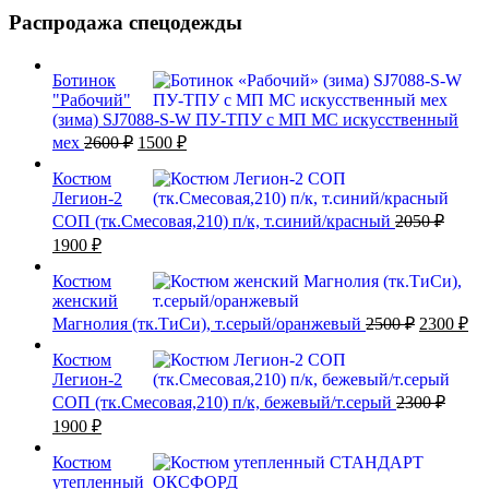
Распродажа спецодежды
Ботинок
"Рабочий"
(зима) SJ7088-S-W ПУ-ТПУ с МП МС искусственный
Первоначальная
Текущая
мех
2600
₽
1500
₽
цена
цена:
составляла
Костюм
1500 ₽.
Легион-2
2600 ₽.
СОП (тк.Смесовая,210) п/к, т.синий/красный
2050
₽
Первоначальная
Текущая
1900
₽
цена
цена:
составляла
Костюм
1900 ₽.
женский
2050 ₽.
Первонач
Те
Магнолия (тк.ТиСи), т.серый/оранжевый
2500
₽
2300
₽
цена
це
составля
Костюм
23
Легион-2
2500 ₽.
СОП (тк.Смесовая,210) п/к, бежевый/т.серый
2300
₽
Первоначальная
Текущая
1900
₽
цена
цена:
составляла
Костюм
1900 ₽.
утепленный
2300 ₽.