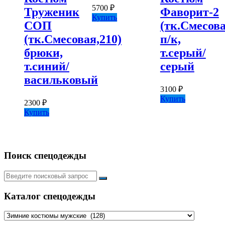
5700
₽
Труженик
Фаворит-2
Купить
СОП
(тк.Смесова
(тк.Смесовая,210)
п/к,
брюки,
т.серый/
т.синий/
серый
васильковый
3100
₽
Купить
2300
₽
Купить
Поиск спецодежды
Искать:
Каталог спецодежды