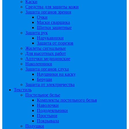
Каски
Средства для защиты кожи
Защита органов зрения
Очки
Маски сварщика
Щитки защитные
Защита рук
Нарукавники
Защита от порезов
Жилеты сигнальные
Для высотных работ
Аптечки медицинские
Наколенники
Защита органов слуха
Наушники на каску
Беруши
Защита от электричества
Текстиль
Постельное белье
Комплекты постельного белья
Наволочки
Пододеяльники
Простыни
Покрывала
Подушки