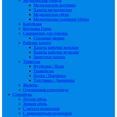
Медицинская одежда
Медицинские костюмы
Халаты медицинские
Медицинская обувь
Медицинские головные уборы
Камуфляж
Костюмы Горка
Снаряжение для туризма
Спальные мешки
Рабочие халаты
Халаты рабочие женские
Халаты рабочие мужские
Защитные халаты
Трикотаж
Футболки / Поло
Термобелье
Носки / Портянки
Толстовки / Джемперы
Жилеты
Одноразовая спецодежда
Спецобувь
Летняя обувь
Зимняя обувь
С металл подноском
С композитным подноском