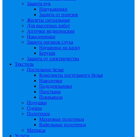
Защита рук
Нарукавники
Защита от порезов
Жилеты сигнальные
Для высотных работ
Аптечки медицинские
Наколенники
Защита органов слуха
Наушники на каску
Беруши
Защита от электричества
Текстиль
Постельное белье
Комплекты постельного белья
Наволочки
Пододеяльники
Простыни
Покрывала
Подушки
Одеяла
Полотенца
Махровые полотенца
Вафельные полотенца
Матрасы
Услуги