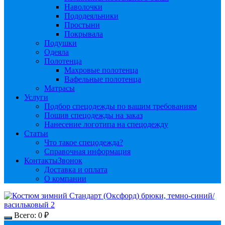
Наволочки
Пододеяльники
Простыни
Покрывала
Подушки
Одеяла
Полотенца
Махровые полотенца
Вафельные полотенца
Матрасы
Услуги
Подбор спецодежды по вашим требованиям
Пошив спецодежды на заказ
Нанесение логотипа на спецодежду
Статьи
Что такое спецодежда?
Справочная информация
Контакты
Звонок
Доставка и оплата
О компании
Всего:
0
₽