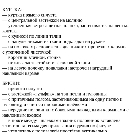
КУРТКА:
— куртка прямого силуэта
— с центральной застёжкой на молнию
— утепленная ветрозащитная планка, застегивается на ленты-
контакт
— с кулисой по линии талии
— с напульсниками из ткани подкладки на рукаве
— на полочках расположены два нижних прорезных кармана
с утепленной листочкой
— воротник втачной, стойка
— нижняя часть стойки из флисовой ткани
— на левую полочку подкладки настрочен нагрудный
накладной карман
БРЮКИ:
— прямого силуэта
— с застёжкой «гульфик» на три петли и пуговицы
— с притачным поясом, застёгивающимся на одну петлю и
пуговицу, и с пятью широкими шлёвками
— передние половинки с боковыми накладными карманами с
наклонным входом
— в поясе между шлёвками задних половинок вставлена
эластичная тесьма для прилегания изделия по фигуре
— утеплитель с подкладкой простёган вертикально