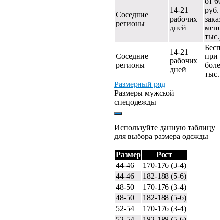
от 6
14-21
руб.
Соседние
рабочих
зака
регионы
дней
мене
тыс.
Бес
14-21
Соседние
при 
рабочих
регионы
боле
дней
тыс.
Размерный ряд
Размеры мужской
спецодежды
Используйте данную таблицу
для выбора размера одежды
Размер
Рост
44-46
170-176 (3-4)
44-46
182-188 (5-6)
48-50
170-176 (3-4)
48-50
182-188 (5-6)
52-54
170-176 (3-4)
52-54
182-188 (5-6)