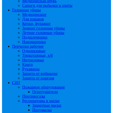
Медицинская обувь
Сапоги для рыбалки и охоты
Головные уборы
Медицинские
Для поваров
Кепки, фуражки
Зимние головные уборы
Летние головные уборы
Подшлемники
Накомарники
Перчатки рабочие
Одноразовые
Трикотажные, х/б
Нитриловые
Краги
Рукавицы
Защита от вибрации
Защита от порезов
СИЗ
Пожарное оборудование
Огнетушители
Противогазы
Респираторы и маски
Защитные маски
Полумаски