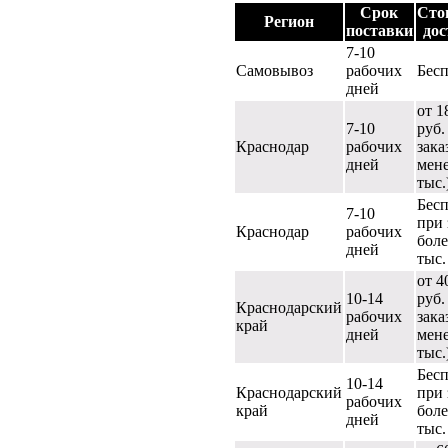
Срок
Сто
Регион
поставки
дос
7-10
Самовывоз
рабочих
Бес
дней
от 1
7-10
руб.
Краснодар
рабочих
зака
дней
мене
тыс.
Бес
7-10
при 
Краснодар
рабочих
боле
дней
тыс.
от 4
10-14
руб.
Краснодарский
рабочих
зака
край
дней
мене
тыс.
Бес
10-14
Краснодарский
при 
рабочих
край
боле
дней
тыс.