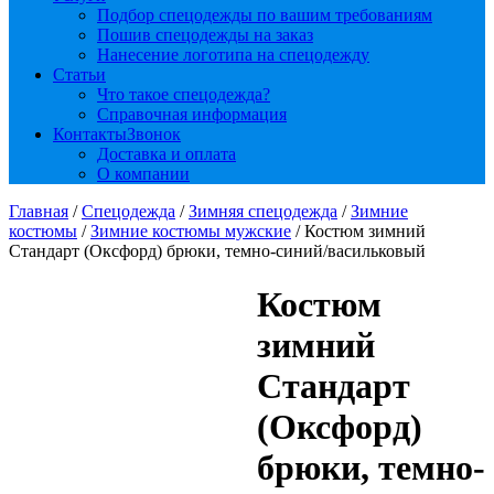
Подбор спецодежды по вашим требованиям
Пошив спецодежды на заказ
Нанесение логотипа на спецодежду
Статьи
Что такое спецодежда?
Справочная информация
Контакты
Звонок
Доставка и оплата
О компании
Главная
/
Спецодежда
/
Зимняя спецодежда
/
Зимние
костюмы
/
Зимние костюмы мужские
/ Костюм зимний
Стандарт (Оксфорд) брюки, темно-синий/васильковый
Костюм
зимний
Стандарт
(Оксфорд)
брюки, темно-