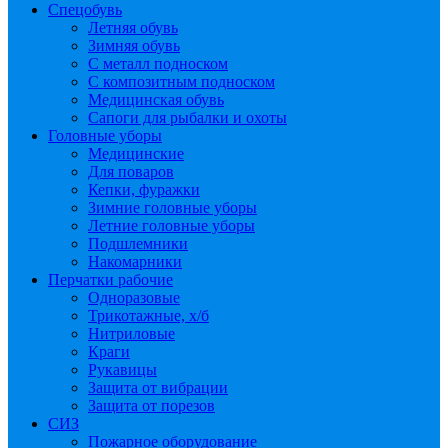
Спецобувь
Летняя обувь
Зимняя обувь
С металл подноском
С композитным подноском
Медицинская обувь
Сапоги для рыбалки и охоты
Головные уборы
Медицинские
Для поваров
Кепки, фуражки
Зимние головные уборы
Летние головные уборы
Подшлемники
Накомарники
Перчатки рабочие
Одноразовые
Трикотажные, х/б
Нитриловые
Краги
Рукавицы
Защита от вибрации
Защита от порезов
СИЗ
Пожарное оборудование