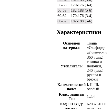
56-58
170-176 (3-4)
56-58
182-188 (5-6)
60-62
170-176 (3-4)
60-62
182-188 (5-6)
Характеристики
Основной
Ткань
материал:
«Оксфорд»
«Синтепон»
360 гр/м2
спинка и
Утеплитель:
полочки,
240 гр/м2
рукава и
брюки
Климатический
I, II, III,
пояс:
особый
Класс защиты
1,2,4
Тн:
Код ТН ВЭД:
6203231000